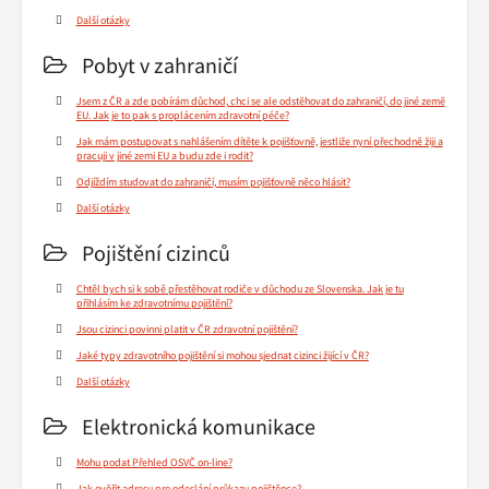
Další otázky
Pobyt v zahraničí
Jsem z ČR a zde pobírám důchod, chci se ale odstěhovat do zahraničí, do jiné země
EU. Jak je to pak s proplácením zdravotní péče?
Jak mám postupovat s nahlášením dítěte k pojišťovně, jestliže nyní přechodně žiji a
pracuji v jiné zemi EU a budu zde i rodit?
Odjíždím studovat do zahraničí, musím pojišťovně něco hlásit?
Další otázky
Pojištění cizinců
Chtěl bych si k sobě přestěhovat rodiče v důchodu ze Slovenska. Jak je tu
přihlásím ke zdravotnímu pojištění?
Jsou cizinci povinni platit v ČR zdravotní pojištění?
Jaké typy zdravotního pojištění si mohou sjednat cizinci žijící v ČR?
Další otázky
Elektronická komunikace
Mohu podat Přehled OSVČ on-line?
Jak ověřit adresu pro odeslání průkazu pojištěnce?