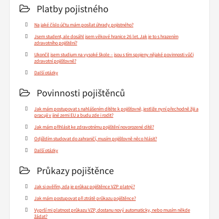
Platby pojistného
Na jaké číslo účtu mám posílat úhrady pojistného?
Jsem student, ale dosáhl jsem věkové hranice 26 let. Jak je to s hrazením
zdravotního pojištění?
Ukončil jsem studium na vysoké škole – jsou s tím spojeny nějaké povinnosti vůči
zdravotní pojišťovně?
Další otázky
Povinnosti pojištěnců
Jak mám postupovat s nahlášením dítěte k pojišťovně, jestliže nyní přechodně žiji a
pracuji v jiné zemi EU a budu zde i rodit?
Jak mám přihlásit ke zdravotnímu pojištění novorozené dítě?
Odjíždím studovat do zahraničí, musím pojišťovně něco hlásit?
Další otázky
Průkazy pojištěnce
Jak si ověřím, zda je průkaz pojištěnce VZP platný?
Jak mám postupovat při ztrátě průkazu pojištěnce?
Vyprší mi platnost průkazu VZP, dostanu nový automaticky, nebo musím někde
žádat?