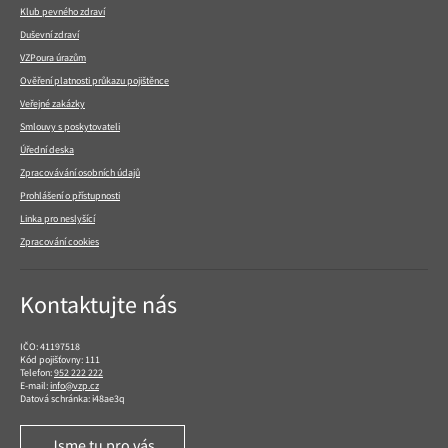
Klub pevného zdraví
Duševní zdraví
VZPoura úrazům
Ověření platnosti průkazu pojištěnce
Veřejné zakázky
Smlouvy s poskytovateli
Úřední deska
Zpracovávání osobních údajů
Prohlášení o přístupnosti
Linka pro neslyšící
Zpracování cookies
Kontaktujte nás
IČO: 41197518
Kód pojišťovny: 111
Telefon:
952 222 222
E-mail:
info@vzp.cz
Datová schránka: i48ae3q
Jsme tu pro vás