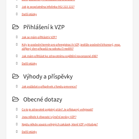
Jak je zpoplatněna infolinka 952 222 222?
Další otázky
Přihlášení k VZP
Jak se mám přihlásit k VZP?
Kdy je poslední termín pro přeregistraci k VZP, jestliže poslední březnový, resp.
zářijový den připadá na sobotu či neděli?
Jak mám přihlásit ke zdravotnímu pojištění novorozené dítě?
Další otázky
Výhody a příspěvky
Jak požádat o příspěvek z fondu prevence?
Obecné dotazy
Co to je zdravotně pojistný plán? Je přístupný veřejnosti?
Jsou někde k dispozici výroční zprávy VZP?
Najdu někde soupis veřejných zakázek, které VZP vyhlašuje?
Další otázky