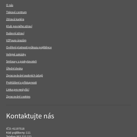
patičce
O nás
Tiskové centrum
Zdravá kariéra
Klub pevného zdraví
Duševní zdraví
VZPoura úrazům
Ověření platnosti průkazu pojištěnce
Veřejné zakázky
Smlouvy s poskytovateli
Úřední deska
Zpracovávání osobních údajů
Prohlášení o přístupnosti
Linka pro neslyšící
Zpracování cookies
Kontaktujte nás
IČO: 41197518
Kód pojišťovny: 111
Telefon:
952 222 222