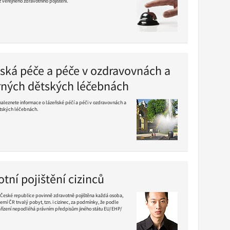
 veřejného zdravotního pojištění.
ská péče a péče v ozdravovnách a
ných dětských léčebnách
 naleznete informace o lázeňské péčí a péči v ozdravovnách a
tských léčebnách.
tní pojištění cizinců
 České republice povinně zdravotně pojištěna každá osoba,
emí ČR trvalý pobyt, tzn. i cizinec, za podmínky, že podle
řízení nepodléhá právním předpisům jiného státu EU/EHP/