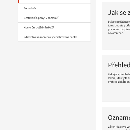
Formuláře
Jak se 
Cestování a pobyt v zahraničí
Stát se pojištěnce
tomu budete potře
Komerční pojištění u PVZP
povinnosti po přere
novorozence.
Zdravotnická zařízení a specializovaná centra
Pokračovat
ve
čtení
Přehled
Získejte v přehle
lékaře, které jste 
Přehled získáte sn
Pokračovat
ve
čtení
Oznamo
Zákon klade ve vzt