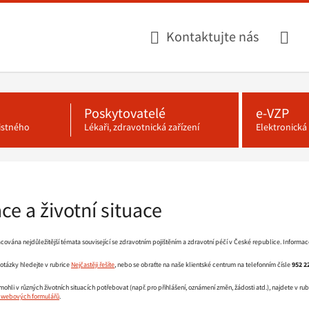
Kontaktujte nás
Poskytovatelé
e-VZP
jistného
Lékaři, zdravotnická zařízení
Elektronick
ce a životní situace
acována nejdůležitější témata související se zdravotním pojištěním a zdravotní péčí v České republice. Informace
otázky hledejte v rubrice
Nejčastěji řešíte
, nebo se obraťte na naše klientské centrum na telefonním čísle
952 2
ohli v různých životních situacích potřebovat (např. pro přihlášení, oznámení změn, žádosti atd.), najdete v rub
m webových formulářů
.