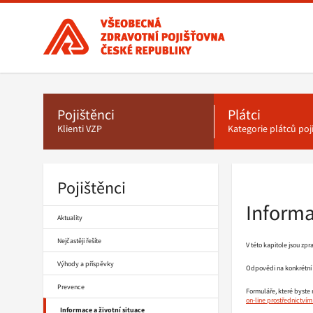
Všeobecná
zdravotní
pojišťovna
ČR,
Hlavní
menu
hlavní
stránka
Pojištěnci
Plátci
Klienti VZP
Kategorie plátců po
Pojištěnci
Drobečková
navigace
Informa
Aktuality
Nejčastěji řešíte
V této kapitole jsou zpr
Výhody a příspěvky
Odpovědi na konkrétní 
Prevence
Formuláře, které byste m
on-line prostřednictví
Informace a životní situace