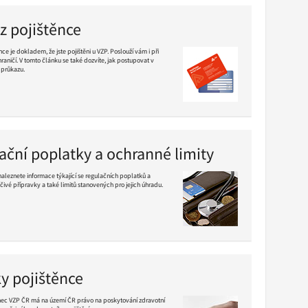
z pojištěnce
ce je dokladem, že jste pojištěni u VZP. Poslouží vám i při
raničí. V tomto článku se také dozvíte, jak postupovat v
 průkazu.
ační poplatky a ochranné limity
 naleznete informace týkající se regulačních poplatků a
čivé přípravky a také limitů stanovených pro jejich úhradu.
y pojištěnce
nec VZP ČR má na území ČR právo na poskytování zdravotní