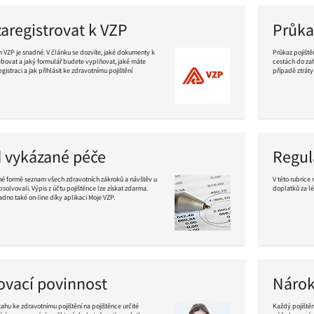
zaregistrovat k VZP
Průka
m VZP je snadné. V článku se dozvíte, jaké dokumenty k
Průkaz pojištěn
bovat a jaký formulář budete vyplňovat, jaké máte
cestách do zah
gistraci a jak přihlásit ke zdravotnímu pojištění
případě ztráty
Pokračovat
ve
čtení
 vykázané péče
Regul
dné formě seznam všech zdravotních zákroků a návštěv u
V této rubrice
absolvovali. Výpis z účtu pojištěnce lze získat zdarma.
doplatků za lé
adno také on-line díky aplikaci Moje VZP.
Pokračovat
ve
čtení
vací povinnost
Nárok
ahu ke zdravotnímu pojištění na pojištěnce určité
Každý pojiště