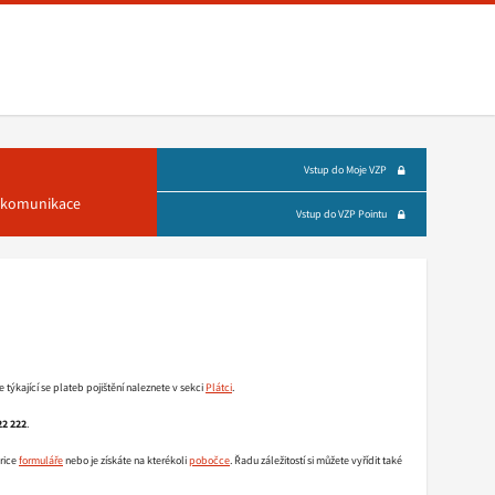
Vstup do Moje VZP
á komunikace
Vstup do VZP Pointu
 týkající se plateb pojištění naleznete v sekci
Plátci
.
22 222
.
rice
formuláře
nebo je získáte na kterékoli
pobočce
. Řadu záležitostí si můžete vyřídit také