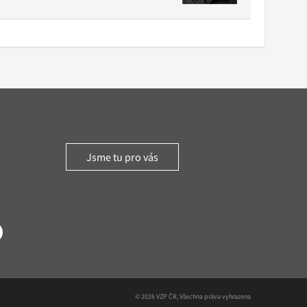
Jsme tu pro vás
witter
© 2026 VZP ČR, Všechna práva vyhrazena