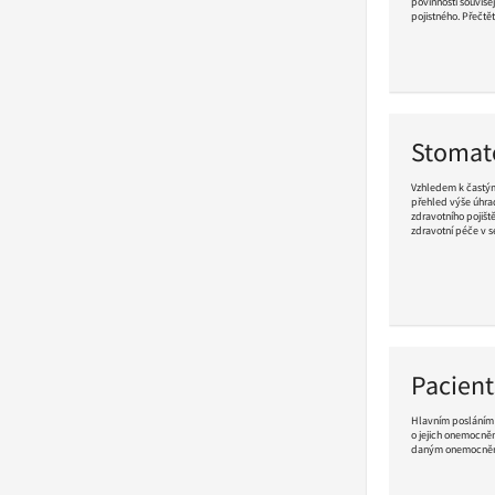
povinnosti souvise
pojistného. Přečtět
Pokračovat
ve
čtení
Stomat
Vzhledem k častým
přehled výše úhra
zdravotního pojišt
zdravotní péče v 
Pokračovat
ve
čtení
Pacient
Hlavním posláním 
o jejich onemocnění
daným onemocnění
Pokračovat
ve