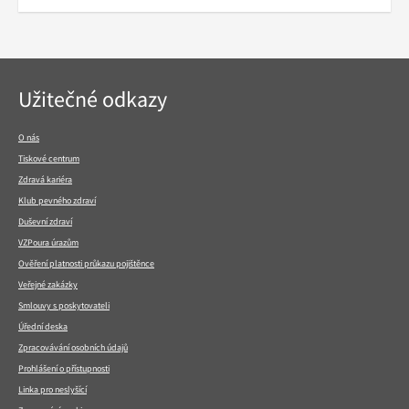
Navigace
Užitečné odkazy
v
patičce
O nás
Tiskové centrum
Zdravá kariéra
Klub pevného zdraví
Duševní zdraví
VZPoura úrazům
Ověření platnosti průkazu pojištěnce
Veřejné zakázky
Smlouvy s poskytovateli
Úřední deska
Zpracovávání osobních údajů
Prohlášení o přístupnosti
Linka pro neslyšící