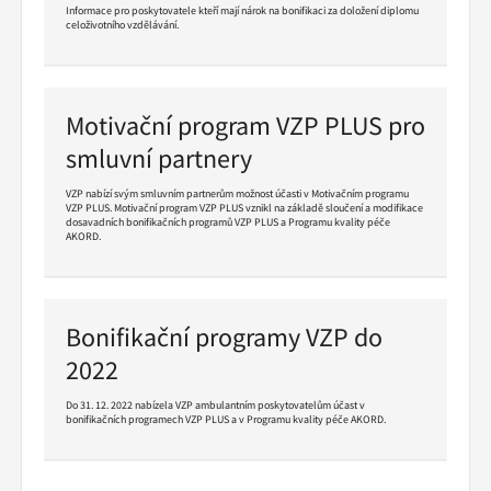
Informace pro poskytovatele kteří mají nárok na bonifikaci za doložení diplomu
celoživotního vzdělávání.
Pokračovat
ve
čtení
Motivační program VZP PLUS pro
smluvní partnery
VZP nabízí svým smluvním partnerům možnost účasti v Motivačním programu
VZP PLUS. Motivační program VZP PLUS vznikl na základě sloučení a modifikace
dosavadních bonifikačních programů VZP PLUS a Programu kvality péče
AKORD.
Pokračovat
ve
čtení
Bonifikační programy VZP do
2022
Do 31. 12. 2022 nabízela VZP ambulantním poskytovatelům účast v
bonifikačních programech VZP PLUS a v Programu kvality péče AKORD.
Pokračovat
ve
čtení