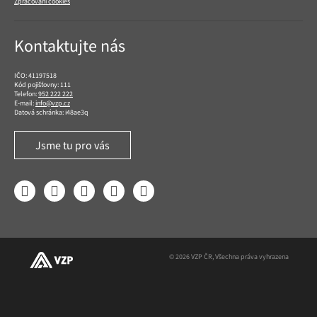
Zpracování cookies
Kontaktujte nás
IČO: 41197518
Kód pojišťovny: 111
Telefon:
952 222 222
E-mail:
info@vzp.cz
Datová schránka: i48ae3q
Jsme tu pro vás
Facebook
LinkedIn
YouTube
Instagram
Twitter
© 2026 VZP ČR, Všechna práva vyhrazena