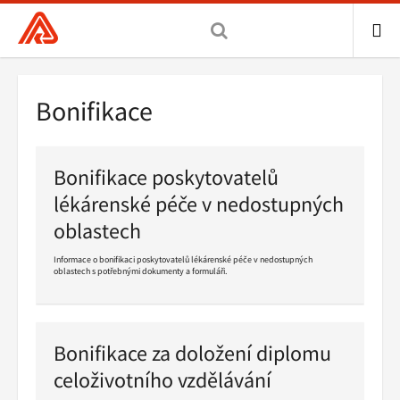
Všeobecná
zdravotní
pojišťovna
ME
ČR,
Drobečková
Bonifikace
hlavní
navigace
stránka
Bonifikace poskytovatelů
lékárenské péče v nedostupných
oblastech
Informace o bonifikaci poskytovatelů lékárenské péče v nedostupných
oblastech s potřebnými dokumenty a formuláři.
Pokračovat
ve
čtení
Bonifikace za doložení diplomu
celoživotního vzdělávání