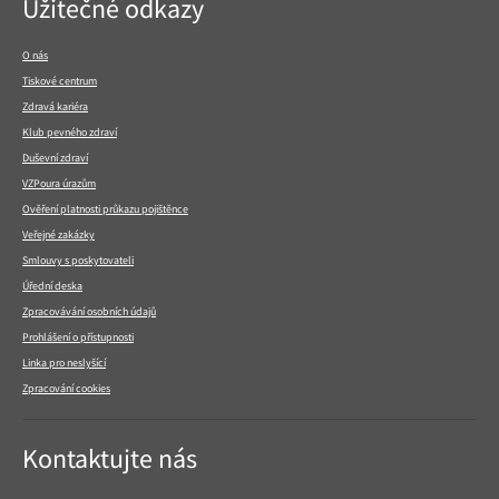
Navigace
Užitečné odkazy
v
patičce
O nás
Tiskové centrum
Zdravá kariéra
Klub pevného zdraví
Duševní zdraví
VZPoura úrazům
Ověření platnosti průkazu pojištěnce
Veřejné zakázky
Smlouvy s poskytovateli
Úřední deska
Zpracovávání osobních údajů
Prohlášení o přístupnosti
Linka pro neslyšící
Zpracování cookies
Kontaktujte nás