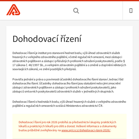
Všeobecná
zdravotní
pojišťovna
ME
ČR,
Drobečková
Dohodovací řízení
hlavní
navigace
stránka
Dohodovací řízení je institut pro stanovení hodnot bodu, výši úhrad zdravotních služeb
hrazených z veřejného zdravotního pojištění, včetně regulačních omezení, mezi zástupci
zdravotních pojišťoven a zástupci příslušných profesních sdružení poskytovatelů, podle §
17 zákona č. 48/1997 Sb., o veřejném zdravotním pojištění a o změně a doplnění některých
souvisejících zákonů, ve znění pozdějších předpisů.
Pravidla jednání a práva a povinnosti účastníků dohodovacího řízení stanoví Jednací řád
dohodovacího řízení. Účastníky dohodovacího řízení jsou statutární nebo jimi zmocnění
zástupci zdravotních pojišťoven a zástupci profesních sdružení poskytovatelů, jako
zástupců smluvních poskytovatelů zdravotních služeb v jednotlivých skupinách.
Dohodovací řízení o hodnotách bodu, výši úhrad hrazených služeb z veřejného zdravotního
pojištění a regulačních omezeních svolává Ministerstvo zdravotnictví ČR.
Dohodovací řízení pro rok 2026 probíhá za předsednictví skupiny praktických
lékařů a praktických lékařů pro děti a dorost. Veškeré informace a dokumenty
budou průběžně zveřejňovány na
www.splcr.cz/dohodovaci-rizeni-2026/
.