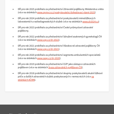
DŘ pro rok 2025 probíhalo za předsednictví Zdravotní pojišťovny Ministerstva vnitra
(více na stránkách
www.zpmvcr.cz/poskytovatele/dohodovaci-rizeni-2025
)
DŘ pro rok 2024 probíhalo za předsednictví poskytovatelů mimolůžkových
laboratorních a radiodiagnostických služeb (více na stránkách
www.dr2024.cz
)
DŘ pro rok 2023 probíhalo za předsednictví České průmyslové zdravotní
pojišťovny.
DŘ pro rok 2022 probíhalo za předsednictví Sdružení soukromých gynekologů ČR
(více na stránkách
www.vzp.cz/dr-2022
).
DŘ pro rok 2021 probíhalo za předsednictví Všeobecné zdravotní pojišťovny ČR
(více na stránkách
www.vzp.cz/dr-2021
).
DŘ pro rok 2020 probíhalo za předsednictví segmentu ambulantních specialistů
(více na stránkách
www.sasp.cz/dr-2020
).
DŘ pro rok 2019 probíhalo za předsednictví OZP jako zástupce zdravotních
pojišťoven (více na stránkách
Svazu zdravotních pojišťoven ČR
).
DŘ pro rok 2018 probíhalo za předsednictví skupiny poskytovatelů akutní lůžkové
péče a dalších zdravotních služeb poskytovaných v nemocnicích (více
na
stránkách AČMN
).