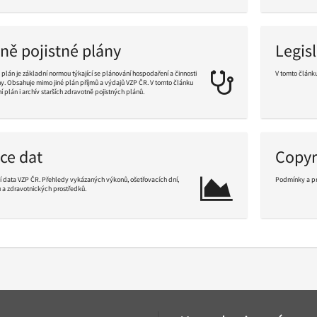
ve
čtení
ně pojistné plány
Legisl
 plán je základní normou týkající se plánování hospodaření a činnosti
V tomto článk
ny. Obsahuje mimo jiné plán příjmů a výdajů VZP ČR. V tomto článku
Pokračovat
 plán i archív starších zdravotně pojistných plánů.
ve
čtení
ce dat
Copyr
 data VZP ČR. Přehledy vykázaných výkonů, ošetřovacích dní,
Podmínky a pr
 a zdravotnických prostředků.
Pokračovat
ve
čtení