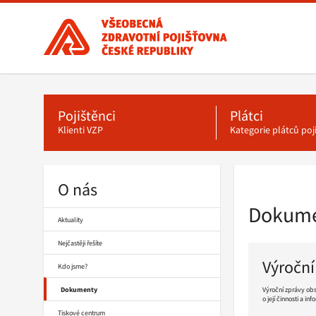
Všeobecná
zdravotní
pojišťovna
ČR,
Hlavní
menu
hlavní
stránka
Pojištěnci
Plátci
Klienti VZP
Kategorie plátců po
O nás
Drobečková
navigace
Dokum
Aktuality
Nejčastěji řešíte
Výroční
Kdo jsme?
Dokumenty
Výroční zprávy obs
o její činnosti a i
Tiskové centrum
Pokračovat