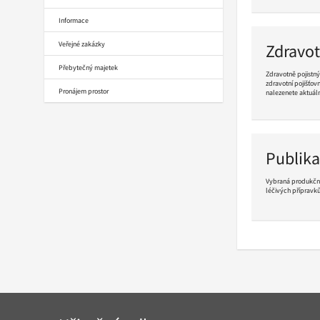
ve
čtení
Informace
Veřejné zakázky
Zdravot
Přebytečný majetek
Zdravotně pojistný
zdravotní pojišťov
Pronájem prostor
nalezenete aktuální
Pokračovat
ve
čtení
Publika
Vybraná produkční
léčivých přípravků
Pokračovat
ve
čtení