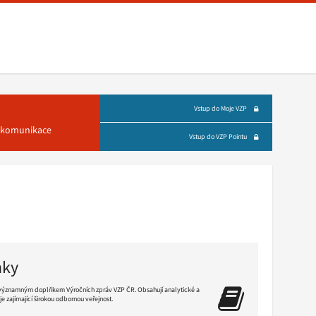
Vstup do Moje VZP
á komunikace
Vstup do VZP Pointu
nky
významným doplňkem Výročních zpráv VZP ČR. Obsahují analytické a
je zajímající širokou odbornou veřejnost.