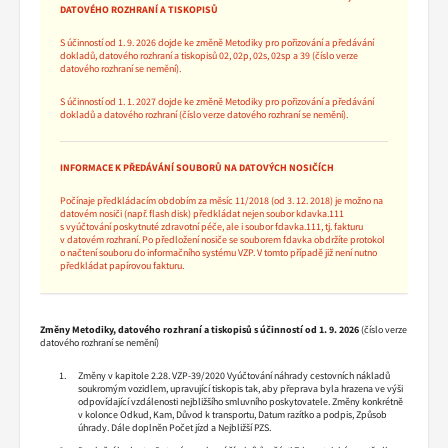
DATOVÉHO ROZHRANÍ A TISKOPISŮ
S účinností od 1. 9. 2026 dojde ke změně Metodiky pro pořizování a předávání
dokladů, datového rozhraní a tiskopisů 02, 02p, 02s, 02sp a 39 (číslo verze
datového rozhraní se nemění).
S účinností od 1. 1. 2027 dojde ke změně Metodiky pro pořizování a předávání
dokladů a datového rozhraní (číslo verze datového rozhraní se nemění).
INFORMACE K PŘEDÁVÁNÍ SOUBORŮ NA DATOVÝCH NOSIČÍCH
Počínaje předkládacím obdobím za měsíc 11/2018 (od 3. 12. 2018) je možno na
datovém nosiči (např. flash disk) předkládat nejen soubor kdavka.111
s vyúčtování poskytnuté zdravotní péče, ale i soubor fdavka.111, tj. fakturu
v datovém rozhraní. Po předložení nosiče se souborem fdavka obdržíte protokol
o načtení souboru do informačního systému VZP. V tomto případě již není nutno
předkládat papírovou fakturu.
Změny Metodiky, datového rozhraní a tiskopisů s účinností od 1. 9. 2026
(číslo verze
datového rozhraní se nemění)
Změny v kapitole 2.28. VZP-39/2020 Vyúčtování náhrady cestovních nákladů
soukromým vozidlem, upravující tiskopis tak, aby přeprava byla hrazena ve výši
odpovídající vzdálenosti nejbližšího smluvního poskytovatele. Změny konkrétně
v kolonce Odkud, Kam, Důvod k transportu, Datum razítko a podpis, Způsob
úhrady. Dále doplněn Počet jízd a Nejbližší PZS.