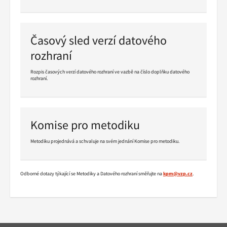
Pokračovat
ve
čtení
Časový sled verzí datového
rozhraní
Rozpis časových verzí datového rozhraní ve vazbě na číslo doplňku datového
rozhraní.
Pokračovat
ve
čtení
Komise pro metodiku
Metodiku projednává a schvaluje na svém jednání Komise pro metodiku.
Pokračovat
ve
čtení
Odborné dotazy týkající se Metodiky a Datového rozhraní směřujte na
kpm
@vzp.cz
.