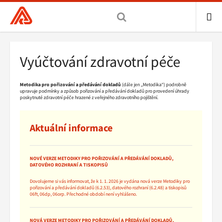
Všeobecná
zdravotní
pojišťovna
ME
ČR,
Drobečková
Vyúčtování zdravotní péče
hlavní
navigace
stránka
Metodika pro pořizování a předávání dokladů
(dále jen „Metodika“) podrobně
upravuje podmínky a způsob pořizování a předávání dokladů pro provedení úhrady
poskytnuté zdravotní péče hrazené z veřejného zdravotního pojištění.
Aktuální informace
NOVÉ VERZE METODIKY PRO POŘIZOVÁNÍ A PŘEDÁVÁNÍ DOKLADŮ,
DATOVÉHO ROZHRANÍ A TISKOPISŮ
Dovolujeme si vás informovat, že k 1. 1. 2026 je vydána nová verze Metodiky pro
pořizování a předávání dokladů (6.2.53), datového rozhraní (6.2.48) a tiskopisů
06ft, 06dp, 06orp. Přechodné období není vyhlášeno.
NOVÁ VERZE METODIKY PRO POŘIZOVÁNÍ A PŘEDÁVÁNÍ DOKLADŮ,