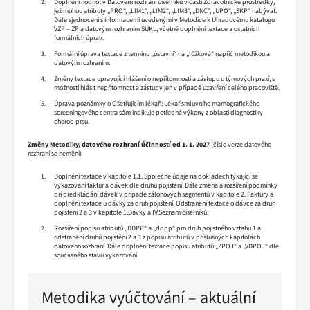
Doplnění hodnot v Datovém rozhraní číselníků v části Zdravotnické prostředky,
jež mohou atributy „PRO“, „LIM1“, „LIM2“, „LIM3“, „DNC“, „UPO“, „SKP“ nabývat.
Dále sjednocení s informacemi uvedenými v Metodice k Úhradovému katalogu
VZP – ZP a datovým rozhraním SÚKL, včetně doplnění textace a ostatních
formálních úprav.
Formální úprava textace z termínu „ústavní“ na „lůžková“ napříč metodikou a
datovým rozhraním.
Změny textace upravující hlášení o nepřítomnosti a zástupu u týmových praxí, s
možností hlásit nepřítomnost a zástupy jen v případě uzavření celého pracoviště.
Úprava poznámky o Ošetřujícím lékaři: Lékař smluvního mamografického
screeningového centra sám indikuje potřebné výkony z oblasti diagnostiky
chorob prsu.
Změny Metodiky, datového rozhraní účinností od 1. 1. 2027
(číslo verze datového
rozhraní se nemění)
Doplnění textace v kapitole 1.1. Společné údaje na dokladech týkající se
vykazování faktur a dávek dle druhu pojištění. Dále změna a rozšíření podmínky
při předkládání dávek v případě zálohových segmentů v kapitole 2. Faktury a
doplnění textace u dávky za druh pojištění. Odstranění textace o dávce za druh
pojištění 2 a 3 v kapitole 1.Dávky a IV.Seznam číselníků.
Rozšíření popisu atributů „DDPP“ a „ddpp“ pro druh pojistného vztahu 1 a
odstranění druhů pojištění 2 a 3 z popisu atributů v příslušných kapitolách
datového rozhraní. Dále doplnění textace popisu atributů „ZPOJ“ a „VDPOJ“ dle
současného stavu vykazování.
Metodika vyúčtování – aktuální