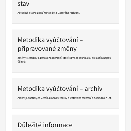
stav
Aktuálně platné znění Metodiky a Datového rozhraní.
Pokračovat
ve
čtení
Metodika vyúčtování –
připravované změny
Změny Metodiky a Datového rozhraní, které KPM odsouhlasila, ale zatím nejsou
účinné.
Pokračovat
ve
čtení
Metodika vyúčtování – archiv
Archiv jednotlivých verzí a změn Metodiky a Datového rozhraní z posledních let.
Pokračovat
ve
čtení
Důležité informace