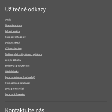
Navigace
Užitečné odkazy
v
patičce
O nás
Tiskové centrum
Zdravá kariéra
Klub pevného zdraví
Duševní zdraví
VZPoura úrazům
Ověření platnosti průkazu pojištěnce
Veřejné zakázky
Smlouvy s poskytovateli
Úřední deska
Zpracovávání osobních údajů
Prohlášení o přístupnosti
Linka pro neslyšící
Zpracování cookies
Kontaktujte nás