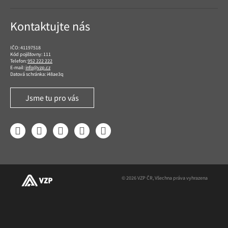
Kontaktujte nás
IČO: 41197518
Kód pojišťovny: 111
Telefon:
952 222 222
E-mail:
info@vzp.cz
Datová schránka: i48ae3q
Jsme tu pro vás
Facebook
LinkedIn
YouTube
Instagram
Twitter
© 2026 VZP ČR, Všechna práva vyhrazena