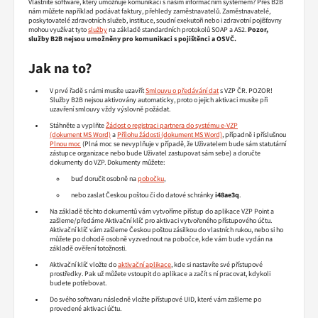
Vlastníte software, který umožňuje komunikaci s naším informačním systémem? Přes B2B
nám můžete například podávat faktury, přehledy zaměstnavatelů. Zaměstnavatelé,
poskytovatelé zdravotních služeb, instituce, soudní exekutoři nebo i zdravotní pojišťovny
mohou využívat tyto
služby
na základě standardních protokolů SOAP a AS2.
Pozor,
služby B2B nejsou umožněny pro komunikaci s pojištěnci a OSVČ.
Jak na to?
V prvé řadě s námi musíte uzavřít
Smlouvu o předávání dat
s VZP ČR. POZOR!
Služby B2B nejsou aktivovány automaticky, proto o jejich aktivaci musíte při
uzavření smlouvy vždy výslovně požádat.
Stáhněte a vyplňte
Žádost o registraci partnera do systému e-VZP
a
Přílohu žádosti
, případně i příslušnou
Plnou moc
(Plná moc se nevyplňuje v případě, že Uživatelem bude sám statutární
zástupce organizace nebo bude Uživatel zastupovat sám sebe) a doručte
dokumenty do VZP. Dokumenty můžete:
buď doručit osobně na
pobočku
,
nebo zaslat Českou poštou či do datové schránky
i48ae3q
.
Na základě těchto dokumentů vám vytvoříme přístup do aplikace VZP Point a
zašleme/předáme Aktivační klíč pro aktivaci vytvořeného přístupového účtu.
Aktivační klíč vám zašleme Českou poštou zásilkou do vlastních rukou, nebo si ho
můžete po dohodě osobně vyzvednout na pobočce, kde vám bude vydán na
základě ověření totožnosti.
Aktivační klíč vložte do
aktivační aplikace
, kde si nastavíte své přístupové
prostředky. Pak už můžete vstoupit do aplikace a začít s ní pracovat, kdykoli
budete potřebovat.
Do svého softwaru následně vložte přístupové UID, které vám zašleme po
provedené aktivaci účtu.