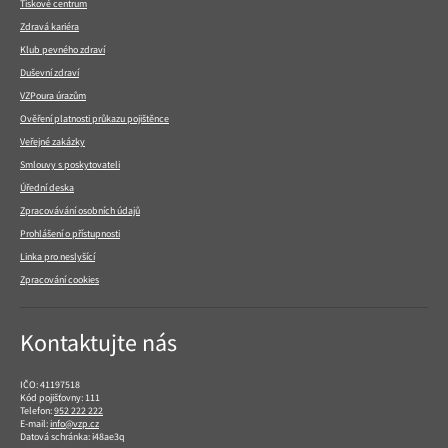
Tiskové centrum
Zdravá kariéra
Klub pevného zdraví
Duševní zdraví
VZPoura úrazům
Ověření platnosti průkazu pojištěnce
Veřejné zakázky
Smlouvy s poskytovateli
Úřední deska
Zpracovávání osobních údajů
Prohlášení o přístupnosti
Linka pro neslyšící
Zpracování cookies
Kontaktujte nás
IČO: 41197518
Kód pojišťovny: 111
Telefon:
952 222 222
E-mail:
info@vzp.cz
Datová schránka: i48ae3q