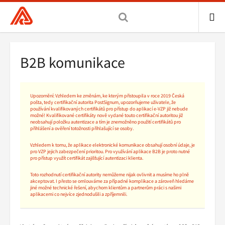
Všeobecná
zdravotní
pojišťovna
ME
ČR,
B2B komunikace
hlavní
stránka
Upozornění: Vzhledem ke změnám, ke kterým přistoupila v roce 2019 Česká
pošta, tedy certifikační autorita PostSignum, upozorňujeme uživatele, že
používání kvalifikovaných certifikátů pro přístup do aplikací e-VZP již nebude
možné! Kvalifikované certifikáty nově vydané touto certifikační autoritou již
neobsahují položku autentizace a tím je znemožněno použití certifikátů pro
přihlášení a ověření totožnosti přihlašující se osoby.
Vzhledem k tomu, že aplikace elektronické komunikace obsahují osobní údaje, je
pro VZP jejich zabezpečení prioritou. Pro využívání aplikace B2B je proto nutné
pro přístup využít certifikát zajišťující autentizaci klienta.
Toto rozhodnutí certifikační autority nemůžeme nijak ovlivnit a musíme ho plně
akceptovat. I přesto se omlouváme za případné komplikace a zároveň hledáme
jiné možné technické řešení, abychom klientům a partnerům práci s našimi
aplikacemi co nejvíce zjednodušili a zpříjemnili.