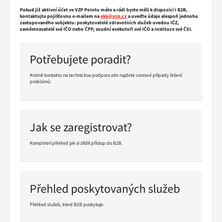
Pokud již aktivní účet ve VZP Pointu máte a rádi byste měli k dispozici i B2B,
kontaktujte pojišťovnu e-mailem na
ekk@vzp.cz
a uveďte údaje alespoň jednoho
zastupovaného subjektu: poskytovatelé zdravotních služeb uvedou IČZ,
zaměstnavatelé své IČO nebo ČPP, soudní exekutoři své IČO a instituce své ČSI.
Potřebujete poradit?
Kromě kontaktu na technickou podporu zde najdete vzorové případy řešení
problémů.
Pokračovat
ve
čtení
Jak se zaregistrovat?
Kompletní přehled jak si zřídit přístup do B2B.
Pokračovat
ve
čtení
Přehled poskytovaných služeb
Přehled služeb, které B2B poskytuje.
Pokračovat
ve