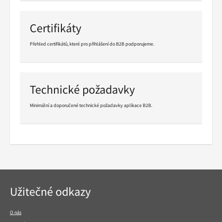
čtení
Certifikáty
Přehled certifikátů, které pro přihlášení do B2B podporujeme.
Pokračovat
ve
čtení
Technické požadavky
Minimální a doporučené technické požadavky aplikace B2B.
Pokračovat
ve
čtení
Navigace
Užitečné odkazy
v
patičce
O nás