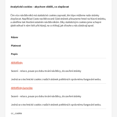
Analytické cookies – abychom věděli, co zlepšovat
Čím více návštěvníků má statistické cookies zapnuté, tím lépe můžeme naše stránky
zlepšovat. Například často navštěvované části stránek přesuneme hned na hlavní stránku,
a ušetříme tak hledání ostatním návštěvníkům. Díky statistickým cookies jsme schopni
zjistit odkud k nám lidé přicházejí, na co klikají, jak dlouho u nás zůstávají apod.
Název
Platnost
Popis
ARRAffinity
Sezení – relace, pouze po dobu trvání návštěvy, do zavření stránky
Jedná se o technické cookie z našich stránek potřebná k správnému fungování webu.
ARRAffinitySameSite
Sezení – relace, pouze po dobu trvání návštěvy, do zavření stránky
Jedná se o technické cookie z našich stránek potřebná k správnému fungování webu.
cc_cookie