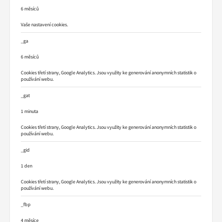
6 měsíců
Vaše nastavení cookies.
_ga
6 měsíců
Cookies třetí strany, Google Analytics. Jsou využity ke generování anonymních statistik o
používání webu.
_gat
1 minuta
Cookies třetí strany, Google Analytics. Jsou využity ke generování anonymních statistik o
používání webu.
_gid
1 den
Cookies třetí strany, Google Analytics. Jsou využity ke generování anonymních statistik o
používání webu.
_fbp
4 měsíce