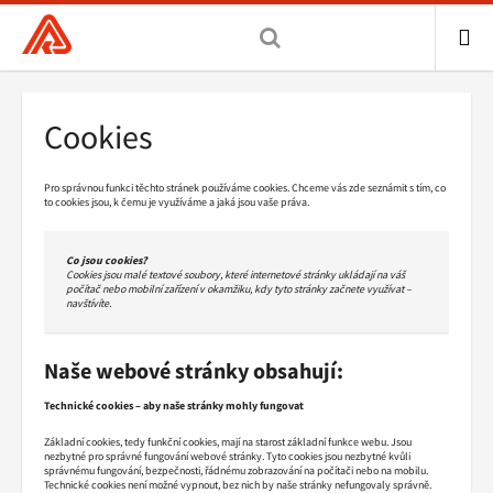
Všeobecná
zdravotní
pojišťovna
ME
ČR,
Drobečková
Cookies
hlavní
navigace
stránka
Pro správnou funkci těchto stránek používáme cookies. Chceme vás zde seznámit s tím, co
to cookies jsou, k čemu je využíváme a jaká jsou vaše práva.
Co jsou cookies?
Cookies jsou malé textové soubory, které internetové stránky ukládají na váš
počítač nebo mobilní zařízení v okamžiku, kdy tyto stránky začnete využívat –
navštívíte.
Naše webové stránky obsahují:
Technické cookies – aby naše stránky mohly fungovat
Základní cookies, tedy funkční cookies, mají na starost základní funkce webu. Jsou
nezbytné pro správné fungování webové stránky. Tyto cookies jsou nezbytné kvůli
správnému fungování, bezpečnosti, řádnému zobrazování na počítači nebo na mobilu.
Technické cookies není možné vypnout, bez nich by naše stránky nefungovaly správně.