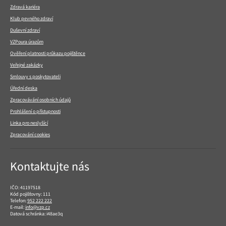
Zdravá kariéra
Klub pevného zdraví
Duševní zdraví
VZPoura úrazům
Ověření platnosti průkazu pojištěnce
Veřejné zakázky
Smlouvy s poskytovateli
Úřední deska
Zpracovávání osobních údajů
Prohlášení o přístupnosti
Linka pro neslyšící
Zpracování cookies
Kontaktujte nás
IČO: 41197518
Kód pojišťovny: 111
Telefon:
952 222 222
E-mail:
info@vzp.cz
Datová schránka: i48ae3q