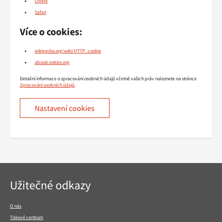
Opera
Safari
Více o cookies:
wikipedia.org/wiki/HTTP_cookie
aboutcookies.org
Detailní informace o zpracování osobních údajů včetně vašich práv naleznete na stránce
Zpracování osobních údajů
.
Nastavení cookies
Navigace
Užitečné odkazy
v
patičce
O nás
Tiskové centrum