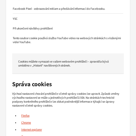
Facebook Pixel - zobrazování reklam a předávání informací do Facebooku.
YSC
Při ukončení návštěvy prohlížení
Tento soubor cookie používá služba YouTube video na webových stránkách s vloženými
videi YouTube.
Cookies můžete vymazat ve vašem webovém prohlížeči – zpravidla bývá
umístěno v „Historii“ navštívených stránek.
Správa cookies
Výchozí nastavení chování prohlížeče včetně správy cookies lze upravit. Způsob změny
výchozího nastavení se může u jednotlivých prohlížečů lišit. Na stránkách technické
podpory konkrétního prohlížeče lze získat podrobnější informace týkající se úpravy
nastavení včetně správy cookies.
Firefox
Chrome
Internet explorer