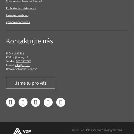
Zpracovávání osobních údajů
Prohlášení o přístupnosti
Linka pro neslyšící
Zpracování cookies
Kontaktujte nás
IČO: 41197518
Kód pojišťovny: 111
Telefon:
952 222 222
E-mail:
info@vzp.cz
Datová schránka: i48ae3q
Jsme tu pro vás
Facebook
LinkedIn
YouTube
Instagram
Twitter
© 2026 VZP ČR, Všechna práva vyhrazena