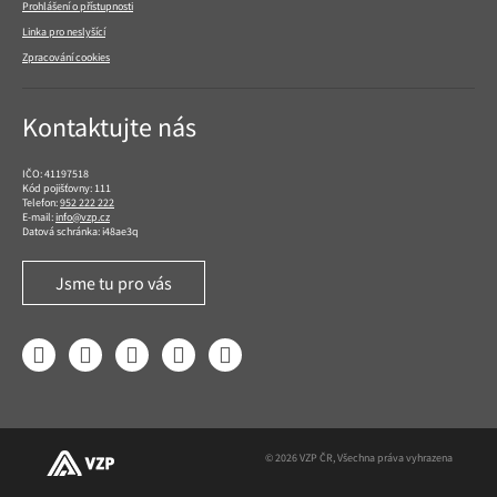
Prohlášení o přístupnosti
Linka pro neslyšící
Zpracování cookies
Kontaktujte nás
IČO: 41197518
Kód pojišťovny: 111
Telefon:
952 222 222
E-mail:
info@vzp.cz
Datová schránka: i48ae3q
Jsme tu pro vás
Facebook
LinkedIn
YouTube
Instagram
Twitter
© 2026 VZP ČR, Všechna práva vyhrazena