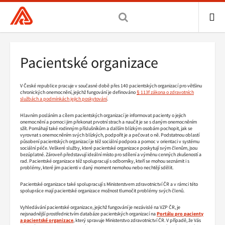
Všeobecná
zdravotní
pojišťovna
ME
ČR,
Drobečková
Pacientské organizace
hlavní
navigace
stránka
V České republice pracuje v současné době přes 140 pacientských organizací pro většinu
chronických onemocnění, jejichž fungování je definováno
§ 113f zákona o zdravotních
službách a podmínkách jejich poskytování
.
Hlavním posláním a cílem pacientských organizací je informovat pacienty o jejich
onemocnění a pomoci jim překonat prvotní strach a naučit je se s daným onemocněním
sžít. Pomáhají také rodinným příslušníkům a dalším blízkým osobám pochopit, jak se
vyrovnat s onemocněním svých blízkých, podpořit je a pečovat o ně. Podstatnou oblastí
působení pacientských organizací je též sociální podpora a pomoc v orientaci v systému
sociální péče. Veškeré služby, které pacientské organizace poskytují svým členům, jsou
bezúplatné. Zároveň představují ideální místo pro sdílení a výměnu cenných zkušeností a
rad. Pacientské organizace též spolupracují s odborníky, kteří se mohou seznámit i s
problémy, které jim pacienti v daný moment nemohou nebo nechtějí sdělit.
Pacientské organizace také spolupracují s Ministerstvem zdravotnictví ČR a v rámci této
spolupráce mají pacientské organizace možnost tlumočit problémy svých členů.
Vyhledávání pacientské organizace, jejichž fungování je nezávislé na VZP ČR, je
nejsnadnější prostřednictvím databáze pacientských organizací na
Portálu pro pacienty
a pacientské organizace
, který spravuje Ministerstvo zdravotnictví ČR. V případě, že Vás