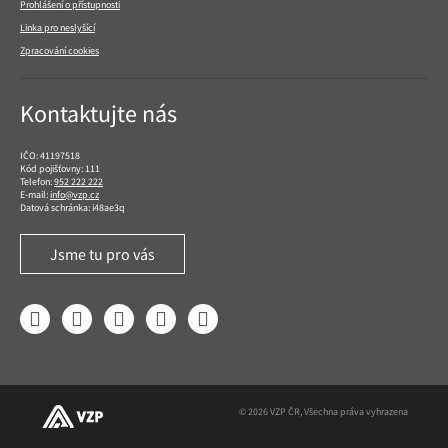
Prohlášení o přístupnosti
Linka pro neslyšící
Zpracování cookies
Kontaktujte nás
IČO: 41197518
Kód pojišťovny: 111
Telefon:
952 222 222
E-mail:
info@vzp.cz
Datová schránka: i48ae3q
Jsme tu pro vás
Facebook
LinkedIn
YouTube
Instagram
Twitter
© 2026 VZP ČR, Všechna práva vyhrazena