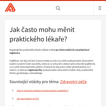
Všeobecná
zdravotní
pojišťovna
ME
ČR,
Drobečková
Jak často mohu měnit
hlavní
navigace
stránka
praktického lékaře?
Registrujícího praktického lékaře můžete změnit
po třech měsících od předchozí
registrace
.
Pojištěnec má obecně (bez časové limitace) právo na výběr poskytovatele zdravotních
služeb na území České republiky, který je ve smluvním vztahu k jeho zdravotní pojišťovně,
a na výběr zdravotnického zařízení. Omezení, že toto právo může uplatnit jednou za 3
měsíce, se týká jen
registrujícího
poskytovatele zdravotních služeb, tedy praktického
lékaře, gynekologa a stomatologa.
Související otázky pro téma:
Zdravotní péče
Jaká je platnost poukazů na zdravotnické prostředky?
Jak jsou hrazeny brýle?