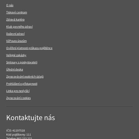
patičce
O nás
Tiskové centrum
Zdravá kariéra
Klub pevného zdraví
Duševní zdraví
VZPoura úrazům
Ověření platnosti průkazu pojištěnce
Veřejné zakázky
Smlouvy s poskytovateli
Úřední deska
Zpracovávání osobních údajů
Prohlášení o přístupnosti
Linka pro neslyšící
Zpracování cookies
Kontaktujte nás
IČO: 41197518
Kód pojišťovny: 111
Telefon:
952 222 222