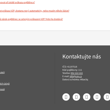
vat při ztrátě průkazu pojištěnce?
ost průkazu VZP, dostanu nový automaticky, nebo musím někde žádat?
á nárok pojištěnec se zeleným průkazem VZP? Kdo ho dostává?
Kontaktujte nás
IČO: 41197518
Kód pojišťovny: 111
ateli
Telefon:
952 222 222
E-mail:
info@vzp.cz
Datová schránka: i48ae3q
ích údajů
nosti
Facebook
LinkedIn
YouTube
Instagram
T