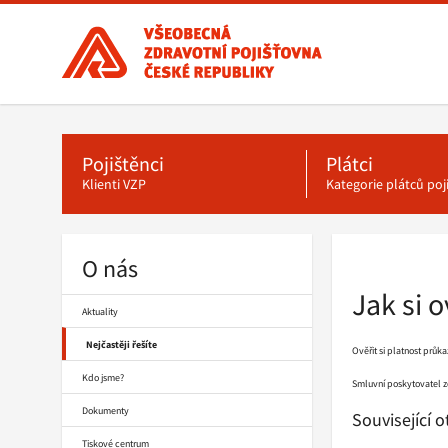
Všeobecná
zdravotní
pojišťovna
ČR,
Hlavní
menu
hlavní
stránka
Pojištěnci
Plátci
Klienti VZP
Kategorie plátců po
O nás
Drobečková
navigace
Jak si 
Aktuality
Nejčastěji řešíte
Ověřit si platnost průk
Kdo jsme?
Smluvní poskytovatel zd
Dokumenty
Související 
Tiskové centrum