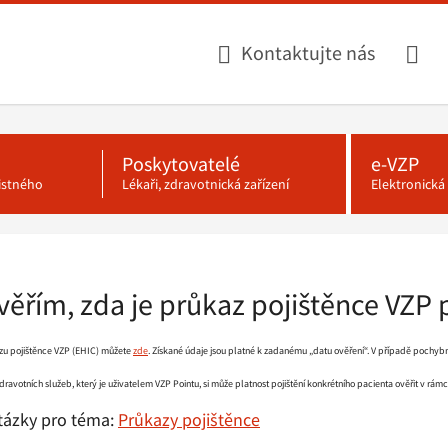
Kontaktujte nás
Poskytovatelé
e-VZP
jistného
Lékaři, zdravotnická zařízení
Elektronick
ověřím, zda je průkaz pojištěnce VZP 
azu pojištěnce VZP (EHIC) můžete
zde
. Získané údaje jsou platné k zadanému „datu ověření“. V případě pochybno
ravotních služeb, který je uživatelem VZP Pointu, si může platnost pojištění konkrétního pacienta ověřit v rá
otázky pro téma:
Průkazy pojištěnce