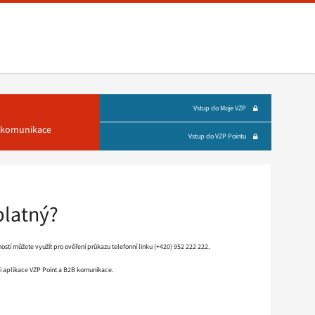
Vstup do Moje VZP
á komunikace
Vstup do VZP Pointu
platný?
stí můžete využít pro ověření průkazu telefonní linku (+420) 952 222 222.
mci aplikace VZP Point a B2B komunikace.