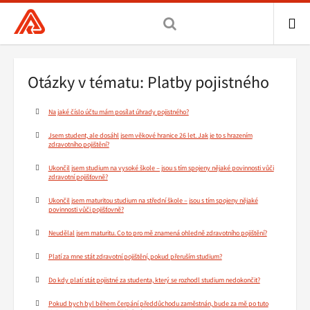
Všeobecná
zdravotní
pojišťovna
ME
ČR,
Drobečková
Otázky v tématu: Platby pojistného
hlavní
navigace
stránka
Na jaké číslo účtu mám posílat úhrady pojistného?
Jsem student, ale dosáhl jsem věkové hranice 26 let. Jak je to s hrazením
zdravotního pojištění?
Ukončil jsem studium na vysoké škole – jsou s tím spojeny nějaké povinnosti vůči
zdravotní pojišťovně?
Ukončil jsem maturitou studium na střední škole – jsou s tím spojeny nějaké
povinnosti vůči pojišťovně?
Neudělal jsem maturitu. Co to pro mě znamená ohledně zdravotního pojištění?
Platí za mne stát zdravotní pojištění, pokud přeruším studium?
Do kdy platí stát pojistné za studenta, který se rozhodl studium nedokončit?
Pokud bych byl během čerpání předdůchodu zaměstnán, bude za mě po tuto