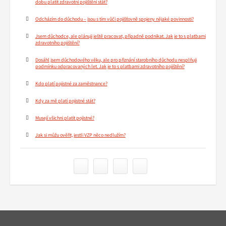
dobu platit zdravotní pojištění stát?
Odcházím do důchodu – jsou s tím vůči pojišťovně spojeny nějaké povinnosti?
Jsem důchodce, ale plánuji ještě pracovat, případně podnikat. Jak je to s platbami
zdravotního pojištění?
Dosáhl jsem důchodového věku, ale pro přiznání starobního důchodu nesplňuji
podmínku odpracovaných let. Jak je to s platbami zdravotního pojištění?
Kdo platí pojistné za zaměstnance?
Kdy za mě platí pojistné stát?
Musejí všichni platit pojistné?
Jak si můžu ověřit, jestli VZP něco nedlužím?