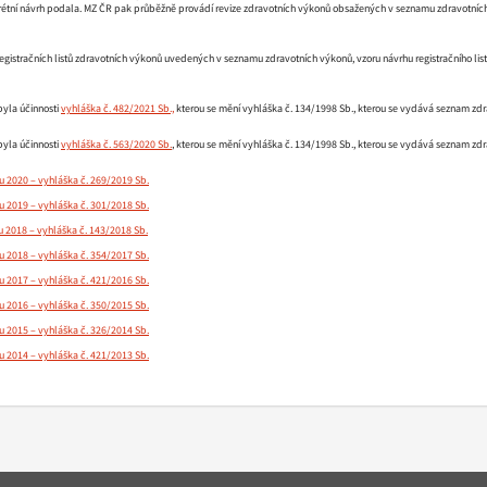
krétní návrh podala. MZ ČR pak průběžně provádí revize zdravotních výkonů obsažených v seznamu zdravotních 
registračních listů zdravotních výkonů uvedených v seznamu zdravotních výkonů, vzoru návrhu registračního li
yla účinnosti
vyhláška č. 482/2021 Sb.,
kterou se mění vyhláška č. 134/1998 Sb., kterou se vydává seznam z
yla účinnosti
vyhláška č. 563/2020 Sb.
, kterou se mění vyhláška č. 134/1998 Sb., kterou se vydává seznam z
u 2020 – vyhláška č. 269/2019 Sb.
u 2019 – vyhláška č. 301/2018 Sb.
u 2018 – vyhláška č. 143/2018 Sb.
u 2018 – vyhláška č. 354/2017 Sb.
u 2017 – vyhláška č. 421/2016 Sb.
u 2016 – vyhláška č. 350/2015 Sb.
u 2015 – vyhláška č. 326/2014 Sb.
u 2014 – vyhláška č. 421/2013 Sb.