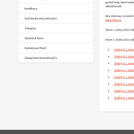
společnosti, která kon
nákladovosti.
Bonifikace
Více informací (včetně 
Vyúčtování zdravotní péče
www.mzcr.cz
.
Tiskopisy
Dnem 1. ledna 2022 nab
Výběrová řízení
Dnem 1. ledna 2021 nab
Dohodovací řízení
Změny k 1. ledn
Změny k 1. ledn
Dostupnost zdravotní péče
Změny k 1. srpn
Změny k 1. ledn
Změny k 1. ledn
Změny k 1. ledn
Změny k 1. ledn
Změny k 1. ledn