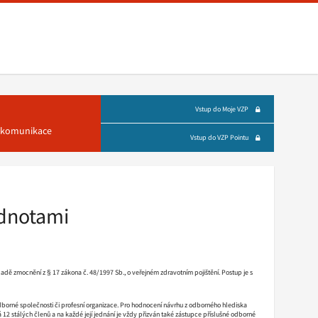
Vstup do Moje VZP
á komunikace
Vstup do VZP Pointu
dnotami
kladě zmocnění z § 17 zákona č. 48/1997 Sb., o veřejném zdravotním pojištění. Postup je s
dborné společnosti či profesní organizace. Pro hodnocení návrhu z odborného hlediska
 12 stálých členů a na každé její jednání je vždy přizván také zástupce příslušné odborné