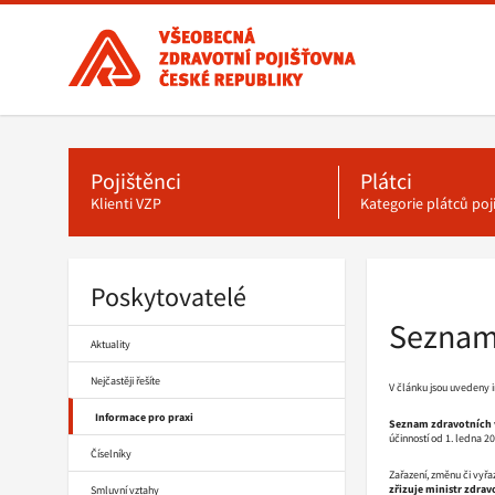
Všeobecná
zdravotní
pojišťovna
ČR,
Hlavní
menu
hlavní
stránka
Pojištěnci
Plátci
Klienti VZP
Kategorie plátců po
Poskytovatelé
Drobečková
navigace
Seznam
Aktuality
Nejčastěji řešíte
V článku jsou uvedeny
Informace pro praxi
Seznam zdravotních v
účinností od 1. ledna 2
Číselníky
Zařazení, změnu či vyřa
zřizuje ministr zdra
Smluvní vztahy