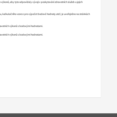
výkonů, aby tyto odpovídaly vývoji v poskytování zdravotních služeb a jejich
stu, kalkulačního vzorce pro výpočet bodové hodnoty atd.) je uveřejněno na stránkách
dravotních výkonů s bodovými hodnotami.
dravotních výkonů s bodovými hodnotami.