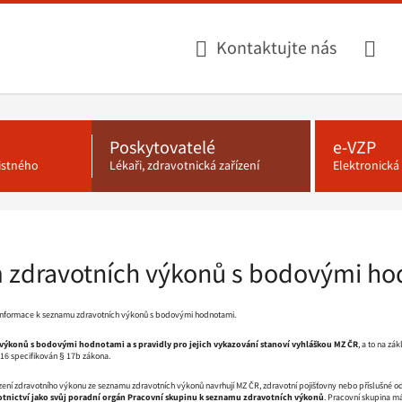
Kontaktujte nás
Poskytovatelé
e-VZP
jistného
Lékaři, zdravotnická zařízení
Elektronick
 zdravotních výkonů s bodovými ho
 informace k seznamu zdravotních výkonů s bodovými hodnotami.
ýkonů s bodovými hodnotami a s pravidly pro jejich vykazování stanoví vyhláškou MZ ČR
, a to na zá
016 specifikován § 17b zákona.
zení zdravotního výkonu ze seznamu zdravotních výkonů navrhují MZ ČR, zdravotní pojišťovny nebo příslušné o
votnictví jako svůj poradní orgán Pracovní skupinu k seznamu zdravotních výkonů
. Pracovní skupina má