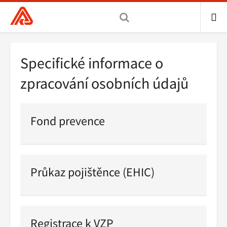
Všeobecná
zdravotní
pojišťovna
ME
ČR,
Drobečková
Specifické informace o
hlavní
navigace
stránka
zpracování osobních údajů
Fond prevence
Pokračovat
ve
čtení
Průkaz pojištěnce (EHIC)
Pokračovat
ve
čtení
Registrace k VZP