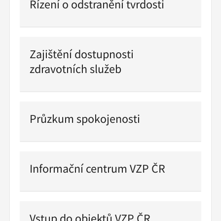
Řízení o odstranění tvrdosti
Pokračovat
ve
čtení
Zajištění dostupnosti
zdravotních služeb
Pokračovat
ve
čtení
Průzkum spokojenosti
Pokračovat
ve
čtení
Informační centrum VZP ČR
Pokračovat
ve
čtení
Vstup do objektů VZP ČR