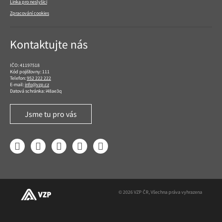
Linka pro neslyšící
Zpracování cookies
Kontaktujte nás
IČO: 41197518
Kód pojišťovny: 111
Telefon:
952 222 222
E-mail:
info@vzp.cz
Datová schránka: i48ae3q
Jsme tu pro vás
Facebook
LinkedIn
YouTube
Instagram
Twitter
© 2026 VZP ČR, Všechna práva vyhrazena