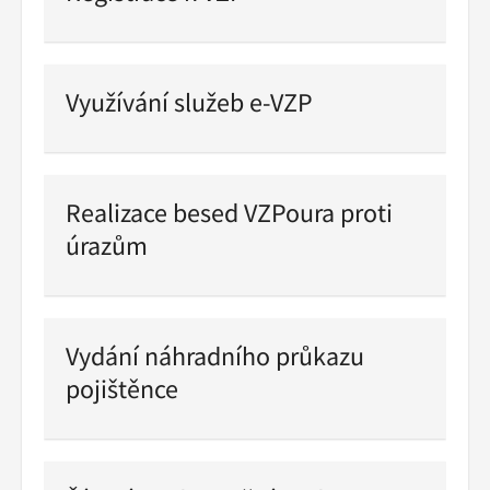
Pokračovat
ve
čtení
Využívání služeb e-VZP
Pokračovat
ve
čtení
Realizace besed VZPoura proti
úrazům
Pokračovat
ve
čtení
Vydání náhradního průkazu
pojištěnce
Pokračovat
ve
čtení