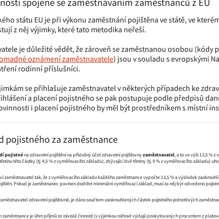
innosti spojené se zaměstnáváním zaměstnanců z EU
ého státu EU je při výkonu zaměstnání pojištěna ve státě, ve které
stují z něj výjimky, které tato metodika neřeší.
atele je důležité vědět, že zároveň se zaměstnanou osobou (kódy p
omadné oznámení zaměstnavatele
) jsou v souladu s evropskými Na
tření rodinní příslušníci.
jimkám se přihlašuje zaměstnavatel v některých případech ke zdra
přihlášení a placení pojistného se pak postupuje podle předpisů dané
innosti i placení pojistného by měl být prostředníkem s místní inst
od pojistného za zaměstnance
í pojistné
na zdravotní pojištění na příslušný účet zdravotní pojišťovny
zaměstnavatel
, a to ve výši 13,5 % 
třetinu této částky (tj. 4,5 % z vyměřovacího základu), zbývající dvě třetiny (tj. 9 % z vyměřovacího základu) u
oví zaměstnavatel tak, že z vyměřovacího základu každého zaměstnance vypočte 13,5 % a výsledek zaokrouhlí n
ojištěn. Pokud je zaměstnanec povinen dodržet minimální vyměřovací základ, musí za něj být odvedeno pojist
zaměstnavatel zdravotní pojišťovně, je dáno součtem zaokrouhlených částek pojistného jednotlivých zaměstnanc
aměstnance je úhrn příjmů ze závislé činnosti (s výjimkou náhrad výdajů poskytovaných procentem z platové 