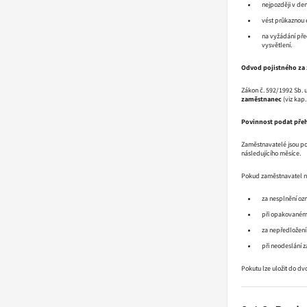
nejpozději v den
vést průkaznou 
na vyžádání pře
vysvětlení.
Odvod pojistného za
Zákon č. 592/1992 Sb. 
zaměstnanec
(viz kap. 
Povinnost podat přeh
Zaměstnavatelé jsou pov
následujícího měsíce.
Pokud zaměstnavatel ne
za nesplnění oz
při opakovaném 
za nepředložení 
při neodeslání 
Pokutu lze uložit do dv