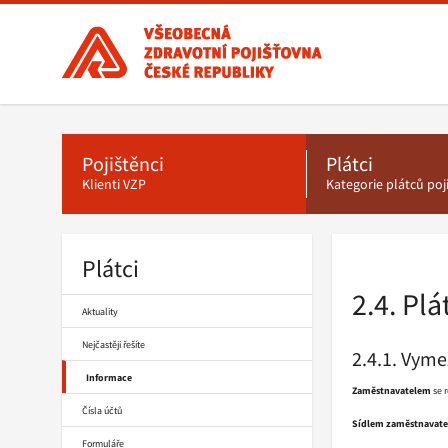
Všeobecná
zdravotní
pojišťovna
ČR,
Hlavní
menu
hlavní
stránka
Pojištěnci
Plátci
Klienti VZP
Kategorie plátců po
Plátci
Drobečková
navigace
2.4. Pl
Aktuality
Nejčastěji řešíte
2.4.1. Vym
Informace
Zaměstnavatelem
se r
Čísla účtů
Sídlem zaměstnavate
Formuláře