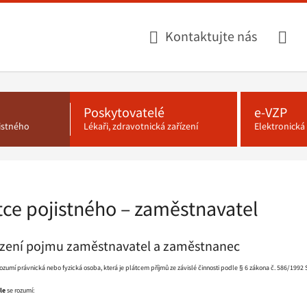
Kontaktujte nás
Poskytovatelé
e-VZP
jistného
Lékaři, zdravotnická zařízení
Elektronick
átce pojistného – zaměstnavatel
ezení pojmu zaměstnavatel a zaměstnanec
ozumí právnická nebo fyzická osoba, která je plátcem příjmů ze závislé činnosti podle § 6 zákona č. 586/1992
le
se rozumí: