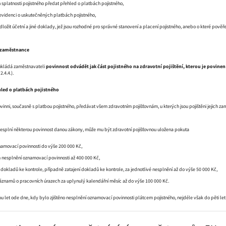
 splatnosti pojistného předat přehled o platbách pojistného,
evidenci o uskutečněných platbách pojistného,
dložit účetní a jiné doklady, jež jsou rozhodné pro správné stanovení a placení pojistného, anebo o které p
 zaměstnance
ukládá zaměstnavateli
povinnost odvádět jak část
pojistného na zdravotní pojištění, kterou je povinen 
2.4.4.).
led o platbách pojistného
inni, současně s platbou pojistného, předávat všem zdravotním pojišťovnám, u kterých jsou pojištěni jejich za
splní některou povinnost danou zákony, může mu být zdravotní pojišťovnou uložena pokuta
namovací povinnosti do výše 200 000 Kč,
nesplnění oznamovací povinnosti až 400 000 Kč,
dokladů ke kontrole, případně zatajení dokladů ke kontrole, za jednotlivé nesplnění až do výše 50 000 Kč,
záznamů o pracovních úrazech za uplynulý kalendářní měsíc až do výše 100 000 Kč.
ou let ode dne, kdy bylo zjištěno nesplnění oznamovací povinnosti plátcem pojistného, nejdéle však do pěti 