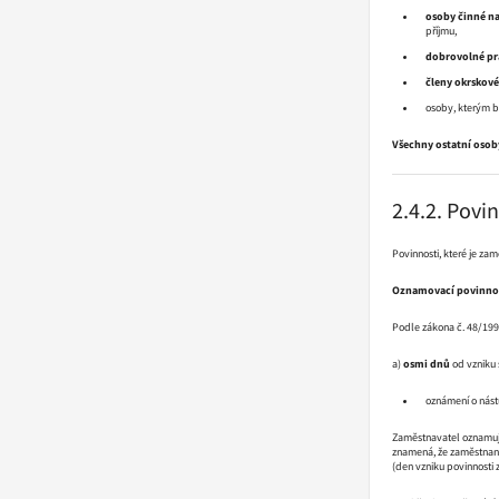
osoby činné n
příjmu,
dobrovolné pr
členy okrskové
osoby, kterým b
Všechny ostatní osob
2.4.2. Povi
Povinnosti, které je za
Oznamovací povinno
Podle zákona č. 48/199
a)
osmi dnů
od vzniku 
oznámení o nást
Zaměstnavatel oznamuje
znamená, že zaměstnanc
(den vzniku povinnosti