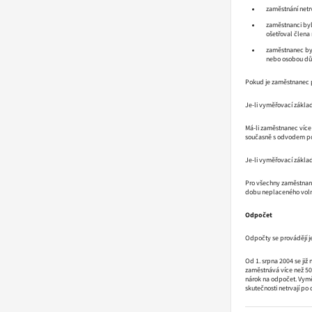
zaměstnání netr
zaměstnanci byl
ošetřoval člena 
zaměstnanec byl
nebo osobou důc
Pokud je zaměstnanec po
Je-li vyměřovací základ
Má-li zaměstnanec více
současně s odvodem poj
Je-li vyměřovací základ
Pro všechny zaměstnance
dobu neplaceného volna
Odpočet
Odpočty se provádějí je
Od 1. srpna 2004 se již
zaměstnává více než 50
nárok na odpočet. Vymě
skutečnosti netrvají po