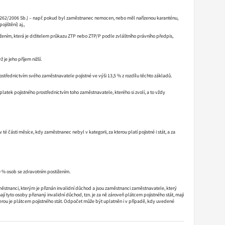
. 262/2006 Sb.) – např. pokud byl zaměstnanec nemocen, nebo měl nařízenou karanténu,
ištění) aj.,
ním, která je držitelem průkazu ZTP nebo ZTP/P podle zvláštního právního předpis,
je jeho příjem nižší.
střednictvím svého zaměstnavatele pojistné ve výši 13,5 % z rozdílu těchto základů.
tek pojistného prostřednictvím toho zaměstnavatele, kterého si zvolí, a to vždy
 části měsíce, kdy zaměstnanec nebyl v kategorii, za kterou platí pojistné i stát, a za
0 % osob se zdravotním postižením.
aměstnanci, kterým je přiznán invalidní důchod a jsou zaměstnanci zaměstnavatele, který
to osoby přiznaný invalidní důchod, tzn. je za ně zároveň plátcem pojistného stát, mají
rou je plátcem pojistného stát. Odpočet může být uplatněn i v případě, kdy uvedené