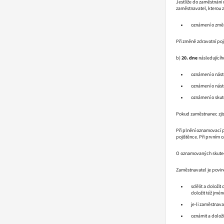
Jestliže do zaměstnání 
zaměstnavatel, kterou z
oznámení o změn
Při změně zdravotní poj
b)
20.
dne
následujícíh
oznámení o nás
oznámení o nást
oznámení o skut
Pokud zaměstnanec zjis
Při plnění oznamovací p
pojištěnce. Při prvním 
O oznamovaných skuteč
Zaměstnavatel je povine
sdělit a doložit
doložit též jmén
je-li zaměstnava
oznámit a dolož