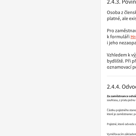
2.4.3. Pov
Osoba z člensk
platné, ale exi
Pro zaměstnav
k formuláři
Hr
i jeho nezaopa
Vzhledem k vý
bydliště. Při 
oznamovací pov
2.4.4. Odv
Za zaměstnance odvád
souhlasu, z platu jednu 
Částku pojistného stan
které je zaměstnanec p
Pojistné, které odvede 
Vyměřovacím základem z