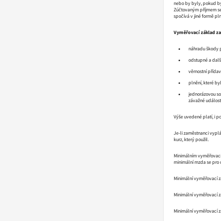
nebo by byly, pokud by
Zúčtovaným příjmem se
spočívá v jiné formě p
Vyměřovací základ za
náhradu škody p
odstupné a dalš
věrnostní přídav
plnění, které b
jednorázovou so
závažné událost
Výše uvedené platí, i 
Je-li zaměstnanci vypl
kurz, který použil.
Minimálním vyměřovac
minimální mzda se pro 
Minimální vyměřovací zá
Minimální vyměřovací 
Minimální vyměřovací z