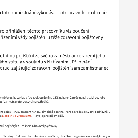
m toto zaměstnání vykonává. Toto pravidlo je obecně
ro přihlášení těchto pracovníků viz poučení
řízeními vždy pojištěni u téže zdravotní pojišťovny
votnímu pojištění za svého zaměstnance v zemi jeho
ho státu a v souladu s Nařízeními. Při plnění
itucí zajišťující zdravotní pojištění sám zaměstnanec.
z vyměřovacího základu (po zaokrouhlení na 1 Kč nahoru). Zaměstnanci srazí, i bez jeho
hradí zaměstnavatel ze svých prostředků.
a celou korunu směrem nahoru. Tím získá pojistné, které odvede zdravotní pojišťovně, u
né
alespoň ve výši minima
, i když je jeho příjem nižší.
ů pojištěných u té které zdravotní pojišťovny.
základny představitelům státní moci a některých státních orgánů a soudcům), které jsou