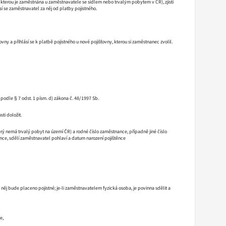
 kterou je zaměstnána u zaměstnavatele se sídlem nebo trvalým pobytem v ČR), zjistí
í se zaměstnavatel za něj od platby pojistného.
 a přihlásí se k platbě pojistného u nové pojišťovny, kterou si zaměstnanec zvolil.
podle § 7 odst. 1 písm. d) zákona č. 48/1997 Sb.
ti doložit.
terý nemá trvalý pobyt na území ČR) a rodné číslo zaměstnance, případně jiné číslo
nce, sdělí zaměstnavatel pohlaví a datum narození pojištěnce
z něj bude placeno pojistné; je-li zaměstnavatelem fyzická osoba, je povinna sdělit a
e,