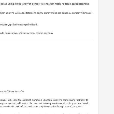
e, pokud úhrn příjmů z takových dohod v kalendářním měsíci nedosáhl započitatelného
příjem se rovná výši započitatelného příjmu stanoveného pro dohodou o pracovní činnosti),
udním, správním nebo jiném řízení.
 zda jsou či nejsou účastny nemocenského pojištění
.
dení činnosti viz níže)
na č. 586/1992 Sb., o daních z příjmů, a ukončení takového zaměstnání. Prakticky to
e považuje den, od kterého dle pracovní smlouvy zaměstnanci vznikl pracovní poměr
atele hradit pojistné za zaměstnance (tj. den ukončení dle pracovní smlouvy).