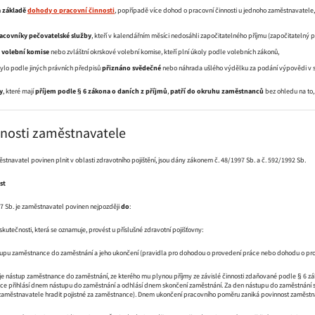
a základě
dohody o pracovní činnosti
, popřípadě více dohod o pracovní činnosti u jednoho zaměstnavatel
acovníky pečovatelské služby
, kteří v kalendářním měsíci nedosáhli započitatelného příjmu (započitatelný 
 volební komise
nebo zvláštní okrskové volební komise, kteří plní úkoly podle volebních zákonů,
ylo podle jiných právních předpisů
přiznáno svědečné
nebo náhrada ušlého výdělku za podání výpovědi v so
y
, které mají
příjem podle § 6 zákona o daních z příjmů
,
patří do okruhu zaměstnanců
bez ohledu na to,
nnosti zaměstnavatele
městnavatel povinen plnit v oblasti zdravotního pojištění, jsou dány zákonem č. 48/1997 Sb. a č. 592/1992 Sb.
st
7 Sb. je zaměstnavatel povinen nejpozději
do
:
skutečnosti, která se oznamuje, provést u příslušné zdravotní pojišťovny:
upu zaměstnance do zaměstnání a jeho ukončení (pravidla pro dohodou o provedení práce nebo dohodu o prove
 nástup zaměstnance do zaměstnání, ze kterého mu plynou příjmy ze závislé činnosti zdaňované podle § 6 záko
e přihlásí dnem nástupu do zaměstnání a odhlásí dnem skončení zaměstnání. Za den nástupu do zaměstnání s
 zaměstnavatele hradit pojistné za zaměstnance). Dnem ukončení pracovního poměru zaniká povinnost zaměstnav