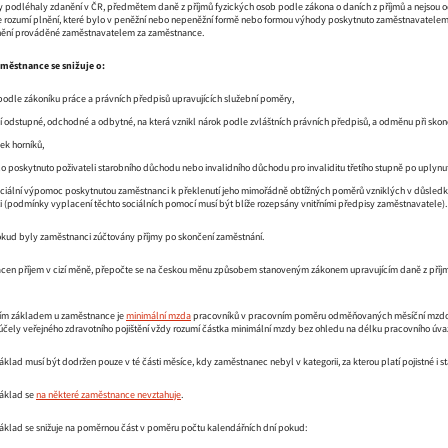
 podléhaly zdanění v ČR, předmětem daně z příjmů fyzických osob podle zákona o daních z příjmů a nejsou od
 rozumí plnění, které bylo v peněžní nebo nepeněžní formě nebo formou výhody poskytnuto zaměstnavatelem
lnění prováděné zaměstnavatelem za zaměstnance.
městnance se snižuje o:
odle zákoníku práce a právních předpisů upravujících služební poměry,
í odstupné, odchodné a odbytné, na která vznikl nárok podle zvláštních právních předpisů, a odměnu při skonč
ek horníků,
ylo poskytnuto poživateli starobního důchodu nebo invalidního důchodu pro invaliditu třetího stupně po uplyn
ciální výpomoc poskytnutou zaměstnanci k překlenutí jeho mimořádně obtížných poměrů vzniklých v důsledk
i (podmínky vyplacení těchto sociálních pomocí musí být blíže rozepsány vnitřními předpisy zaměstnavatele).
pokud byly zaměstnanci zúčtovány příjmy po skončení zaměstnání.
ácen příjem v cizí měně, přepočte se na českou měnu způsobem stanoveným zákonem upravujícím daně z příjm
ím základem u zaměstnance je
minimální mzda
pracovníků v pracovním poměru odměňovaných měsíční mzdou, k
účely veřejného zdravotního pojištění vždy rozumí částka minimální mzdy bez ohledu na délku pracovního úv
klad musí být dodržen pouze v té části měsíce, kdy zaměstnanec nebyl v kategorii, za kterou platí pojistné i st
základ se
na některé zaměstnance nevztahuje
.
áklad se snižuje na poměrnou část v poměru počtu kalendářních dní pokud: