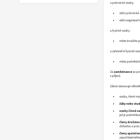
u právnické osoby:
sídlo právnické
sídlo organizačn
u fyzické osoby:
místo trvalého 
u zahraniční fyzické oso
místo podnikání
Za
zaměstnance
se pro
z příjmů.
Zákon stanovuje někol
osoby, které ma
žáky nebo stu
osoby činné n
jež je podmínko
členy družstev
dohodou o praco
členy společen
započitatelného