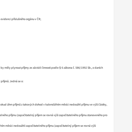
 evidenci příslušného orgánu v ČR;
by měly plynout příjmy ze závislé činnosti podle § 6 zákona č. 586/1992 Sb., o daních
 příjmů. Jedná se o:
okud úhrn příjmů z takových dohod v kalendářním měsíci nedosáhl příjmu ve výši částky,
atelného příjmu (započitatelný příjem se rovná výši započitatelného příjmu stanoveného pro
ářním měsíci nedosáhli započitatelného příjmu (započitatelný příjem se rovná výši