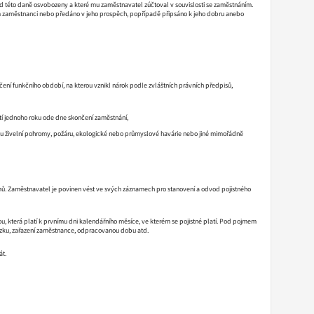
 této daně osvobozeny a které mu zaměstnavatel zúčtoval v souvislosti se zaměstnáním.
 zaměstnanci nebo předáno v jeho prospěch, popřípadě připsáno k jeho dobru anebo
ení funkčního období, na kterou vznikl nárok podle zvláštních právních předpisů,
utí jednoho roku ode dne skončení zaměstnání,
u živelní pohromy, požáru, ekologické nebo průmyslové havárie nebo jiné mimořádně
ů. Zaměstnavatel je povinen vést ve svých záznamech pro stanovení a odvod pojistného
terá platí k prvnímu dni kalendářního měsíce, ve kterém se pojistné platí. Pod pojmem
azku, zařazení zaměstnance, odpracovanou dobu atd.
át.