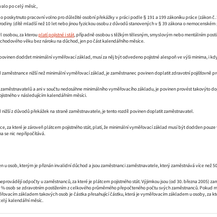
valo po celý měsíc,
o poskytnuto pracovní volno pro důležité osobní překážky v práci podle § 191 a 199 zákoníku práce (zákon č
rodiny (dítě mladší než 10 let nebo jinou fyzickou osobu z důvodů stanovených v § 39 zákona o nemocenském poj
 osobou, za kterou
platí pojistné i stát
, případně osobou s těžkým tělesným, smyslovým nebo mentálním postiže
hodového věku bez nároku na důchod, jen po část kalendářního měsíce.
vinen dodržet minimální vyměřovací základ, musí za něj být odvedeno pojistné alespoň ve výši minima, i když 
 zaměstnance nižší než minimální vyměřovací základ, je zaměstnanec povinen doplatit zdravotní pojišťovně pro
 zaměstnavatelů a ani v součtu nedosáhne minimálního vyměřovacího základu, je povinen provést takovýto dopla
istného v následujícím kalendářním měsíci.
 nižší z důvodů překážek na straně zaměstnavatele, je tento rozdíl povinen doplatit zaměstnavatel.
, za které je zároveň plátcem pojistného stát, platí, že minimální vyměřovací základ musí být dodržen pouze v té
 se nic nepřipočítává.
n u osob, kterým je přiznán invalidní důchod a jsou zaměstnanci zaměstnavatele, který zaměstnává více než 5
 neprovádějí odpočty u zaměstnanců, za které je plátcem pojistného stát. Výjimkou jsou (od 30. března 2005) z
 % osob se zdravotním postižením z celkového průměrného přepočteného počtu svých zaměstnanců. Pokud mají ty
řovacím základem takových osob je částka přesahující částku, která je vyměřovacím základem u osoby, za kte
 celý kalendářní měsíc.