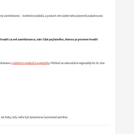
ověřený zaměstnanec – kontrolor požádá, a podat k nim ústně nebo písemně požadovaná
hradit za své zaměstnance, tak i část
pojistného, kterou je povinen hradit
městnanci,
přehled o platbách pojistného
. Přehled se odevzdává nejpozději do 20. dne
let od doby, kdy měla být oznamovací povinnost splněna.