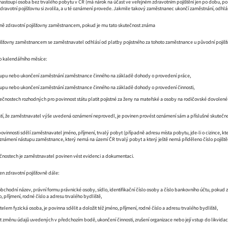
nastoupí osoba bez trvalého pobytu v ČR (má nárok na účast ve veřejném zdravotním pojištění jen po dobu, po
dravotní pojišťovnu si zvolila, a u té oznámení provede. Jakmile takový zaměstnanec ukončí zaměstnání, odhlás
ě zdravotní pojišťovny zaměstnancem, pokud je mu tato skutečnost známa
išťovny zaměstnancem se zaměstnavatel odhlásí od platby pojistného za tohoto zaměstnance u původní pojišťovny
o kalendářního měsíce:
tupu nebo ukončení zaměstnání zaměstnance činného na základě dohody o provedení práce,
upu nebo ukončení zaměstnání zaměstnance činného na základě dohody o provedení činnosti,
ečnostech rozhodných pro povinnost státu platit pojistné za ženy na mateřské a osoby na rodičovské dovolené 
tí, že zaměstnavatel výše uvedená oznámení neprovedl, je povinen provést oznámení sám a příslušné skutečnos
ovinnosti sdělí zaměstnavatel jméno, příjmení, trvalý pobyt (případně adresu místa pobytu, jde-li o cizince, k
oznámení nástupu zaměstnance, který nemá na území ČR trvalý pobyt a který ještě nemá přiděleno číslo pojiště
nostech je zaměstnavatel povinen vést evidenci a dokumentaci.
n zdravotní pojišťovně dále:
 obchodní název, právní formu právnické osoby, sídlo, identifikační číslo osoby a číslo bankovního účtu, pokud 
o, příjmení, rodné číslo a adresu trvalého bydliště,
telem fyzická osoba, je povinna sdělit a doložit též jméno, příjmení, rodné číslo a adresu trvalého bydliště,
it změnu údajů uvedených v předchozím bodě, ukončení činnosti, zrušení organizace nebo její vstup do likvidac