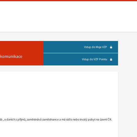
Vstup do Moje VZP
á komunikace
Vstup do VZP Pointu
 Sb., o daních z příjmů, zaměstnává zaměstnance a má sídlo nebo trvalý pobyt na území ČR.