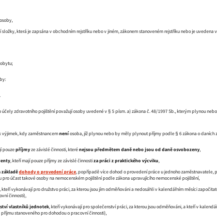
 osoby,
í složky, která je zapsána v obchodním rejstříku nebo v jiném, zákonem stanoveném rejstříku nebo je uvedena v
pobytu;
by:
.
 účely zdravotního pojištění považují osoby uvedené v § 5 písm. a) zákona č. 48/1997 Sb., kterým plynou nebo 
ik výjimek, kdy zaměstnancem
není
osoba, jíž plynou nebo by měly plynout příjmy podle § 6 zákona o daních z
jí pouze
příjmy
ze závislé činnosti, které
nejsou předmětem daně nebo jsou od daně osvobozeny
,
denty
, kteří mají pouze příjmy ze závislé činnosti
za práci z praktického výcviku
,
a základě
dohody o provedení práce
, popřípadě více dohod o provedení práce u jednoho zaměstnavatele, p
u pro účast takové osoby na nemocenském pojištění podle zákona upravujícího nemocenské pojištění,
, kteří vykonávají pro družstvo práci, za kterou jsou jím odměňováni a nedosáhli v kalendářním měsíci započit
vní činnosti),
ství vlastníků jednotek
, kteří vykonávají pro společenství práci, za kterou jsou odměňováni, a kteří v kalend
 příjmu stanoveného pro dohodou o pracovní činnosti),