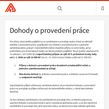
Všeobecná
zdravotní
pojišťovna
ME
ČR,
Drobečková
Dohody o provedení práce
hlavní
navigace
stránka
Pro účely zdravotního pojištění se za zaměstnance považuje osoba činná na základě
dohody o provedení práce, popřípadě více dohod o provedení práce u jednoho
zaměstnavatele, pokud v kalendářním měsíci dosáhne příjmu ve výši částky, jež je
podmínkou pro účast takové osoby na nemocenském pojištění. Tou je (podle ustanovení §
7a zákona č. 187/2006 Sb.
) započitatelný příjem ve výši 25 % průměrné mzdy, tedy
od 1. 1. 2026 ve výši 12 000 Kč
(do 31. 12. 2025 to byla částka vyšší než 11 500 Kč).
Příjmy z dohod o provedení práce dosažené za kalendářní měsíc u
jednoho zaměstnavatele se sčítají.
Oba druhy dohod
(tj. dohoda o provedení práce a dohoda o pracovní činnosti)
se
vzájemně nesčítají.
Započitatelný příjem zúčtovaný zaměstnavatelem až po skončení dohody o provedení
práce se považuje za příjem zúčtovaný do kalendářního měsíce, v němž tato dohoda
skončila.
Za den nástupu zaměstnance do zaměstnání se považuje den, ve kterém poprvé po
uzavření dohody o provedení práce začal vykonávat sjednanou práci, a za den ukončení
zaměstnání se považuje den, jimž uplynula doba, na kterou byla tato dohoda sjednána.