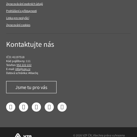
Zpracovávání osobních údajů
Prohlášení o přístupnosti
Linka pro neslyšící
Zpracování cookies
Kontaktujte nás
IČO: 41197518
Kód pojišťovny: 111
Telefon:
952 222 222
E-mail:
info@vzp.cz
Datová schránka: i48ae3q
Jsme tu pro vás
Facebook
LinkedIn
YouTube
Instagram
Twitter
© 2026 VZP ČR, Všechna práva vyhrazena