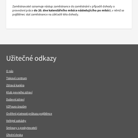
Zaměstnavatel oznamuje nástup zaměstnance do zaměstnání v případě dohody o
provedení práce
do 20. dne kalendářního měsíce následujícího po měsíci
, v němž se
pojištěnec stal zaměstnance na základě této dohody.
Navigace
Užitečné odkazy
v
patičce
O nás
Tiskové centrum
Zdravá kariéra
Klub pevného zdraví
Duševní zdraví
VZPoura úrazům
Ověření platnosti průkazu pojištěnce
Veřejné zakázky
Smlouvy s poskytovateli
Úřední deska