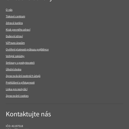
v
patičce
O nás
Tiskové centrum
Zdravá kariéra
Klub pevného zdraví
Duševní zdraví
VZPoura úrazům
Ověření platnosti průkazu pojištěnce
Veřejné zakázky
Smlouvy s poskytovateli
Úřední deska
Zpracovávání osobních údajů
Prohlášení o přístupnosti
Linka pro neslyšící
Zpracování cookies
Kontaktujte nás
IČO: 41197518