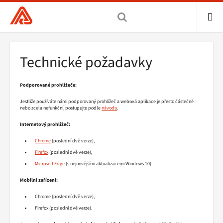
Všeobecná
zdravotní
pojišťovna
ME
ČR,
Drobečková
Technické požadavky
hlavní
navigace
stránka
Podporované prohlížeče:
Jestliže používáte námi podporovaný prohlížeč a webová aplikace je přesto částečně
nebo zcela nefunkční, postupujte podle
návodu
.
Internetový prohlížeč:
Chrome
(poslední dvě verze),
Firefox
(poslední dvě verze),
Microsoft Edge
(s nejnovějšími aktualizacemi Windows 10).
Mobilní zařízení:
Chrome (poslední dvě verze),
Firefox (poslední dvě verze).