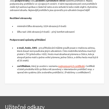
Jsou
podporovány
vždy
poslední 2 produkční verze
každého prohlížeče. Nejsou
podporovány prohlížeče ve vývojových verzích.
V námi nepodporované verzi prohlížeče
může být webová aplikace částečně nebo zcela nefunkční nebo může dojít k chybnému
zobrazení obsahu. Nejnovější prohlížeče jsou zpravidla pro uživatele bezpečnější!
Rozlišení obrazovky
minimální šířka obrazovky 1024 obrazových bodů
šířka nad 1366 obrazových bodů – plný komfort zobrazení
Podporované způsoby přihlášení
e-mail, heslo, SMS
– pro přihlašování můžete použít pouze e-mailovou adresu,
která dosud není používána jiným uživatelem. Číslo mobilního telefonu musí být
platné v ČR (předvolba +420). Heslo musí obsahovat písmena a číslice, kde je
alespoň jedno malé a jedno velké písmeno, jedna číslice, a délka hesla musí být 8
až 20 znaků.
certifikátem
, který je uveden v seznamu
podporovaných certifikátů
. Certifikát
včetně privátního klíče je třeba mít zavedený v internetovém prohlížeči resp. v
operačním systému (dle zvoleného prohlížeče). (Problémy s certifikátem?)
Navigace
Užitečné odkazy