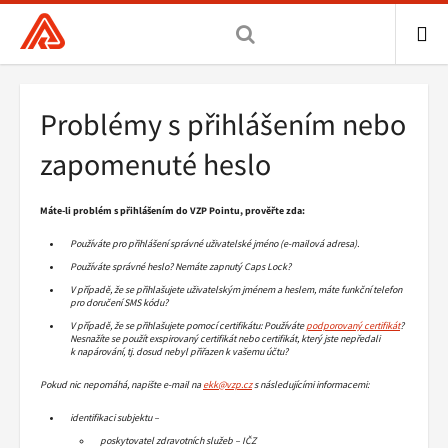
Všeobecná
zdravotní
pojišťovna
ME
ČR,
Drobečková
Problémy s přihlášením nebo
hlavní
navigace
stránka
zapomenuté heslo
Máte-li problém s přihlášením do VZP Pointu, prověřte zda:
Používáte pro přihlášení správné uživatelské jméno (e-mailová adresa).
Používáte správné heslo? Nemáte zapnutý Caps Lock?
V případě, že se přihlašujete uživatelským jménem a heslem, máte funkční telefon
pro doručení SMS kódu?
V případě, že se přihlašujete pomocí certifikátu: Používáte
podporovaný certifikát
?
Nesnažíte se použít exspirovaný certifikát nebo certifikát, který jste nepředali
k napárování, tj. dosud nebyl přiřazen k vašemu účtu?
Pokud nic nepomáhá, napište e-mail na
ekk@vzp.cz
s následujícími informacemi:
identifikaci subjektu –
poskytovatel zdravotních služeb – IČZ