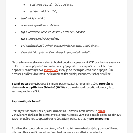
pojištěnec a OSVČ – číslo pojištěnce
ostatní subjekty – IČO,
telefonický kontakt,
podrobné vysvětlení problému,
typ a verzi prohlížeče, ve kterém k problému dochází,
typ a verzi operačního systému,
v ideálním případě snímek obrazovky (screenshot) s problémem,
časové údaje s přesností na minuty, kdy k problému došlo.
Na uvedeném telefonním čísle vás bude kontaktovat pracovník VZP, domluví se s vámi na
dalším postupu, případně i na vzdáleném připojení k vašemu počítači – v takovém
případě si nainstalujte SW
TeamViewer
, který je používán pro vzdálené připojení. Čím
přesněji popíšete do e-mailu svůj problém, tím rychleji jej budeme schopni vyřešit.
Stejně postupujte
, budete-li mít jako poskytovatel zdravotních služeb
problém s
elektronickou přílohou číslo dvě (EP2W)
, do e-mailu navíc uveďte informaci, že se
jedná o problém s EP2.
Zapomněli jste heslo?
Pokud jste zapomněli heslo, stačí kliknout na Obnovení hesla uživatele
odkaz
.
V otevřeném okně zadáte e-mailovou adresu, na kterou vám bude zaslán odkaz na obnovu
zapomenutého hesla. Upozorňujeme, že zaslaný odkaz je platný
pouze hodinu
!
Po kliknutí na tento odkaz budete vyzváni k zadání nového hesla a jeho potvrzení. Pokud
vše proběhne v pořádku, zobrazí se vám informace o úspěšné změně hesla.