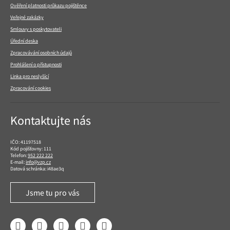
Ověření platnosti průkazu pojištěnce
Veřejné zakázky
Smlouvy s poskytovateli
Úřední deska
Zpracovávání osobních údajů
Prohlášení o přístupnosti
Linka pro neslyšící
Zpracování cookies
Kontaktujte nás
IČO: 41197518
Kód pojišťovny: 111
Telefon:
952 222 222
E-mail:
info@vzp.cz
Datová schránka: i48ae3q
Jsme tu pro vás
Facebook
LinkedIn
YouTube
Instagram
Twitter