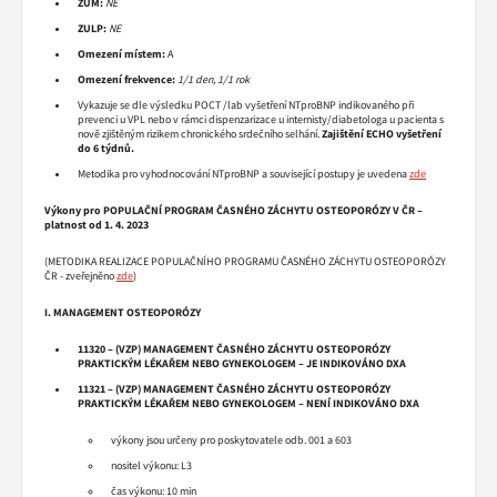
ZUM:
NE
ZULP:
NE
Omezení místem:
A
Omezení frekvence:
1/1 den, 1/1 rok
Vykazuje se dle výsledku POCT /lab vyšetření NTproBNP indikovaného při
prevenci u VPL nebo v rámci dispenzarizace u internisty/diabetologa u pacienta s
nově zjištěným rizikem chronického srdečního selhání.
Zajištění ECHO vyšetření
do 6 týdnů.
Metodika pro vyhodnocování NTproBNP a související postupy je uvedena
zde
Výkony pro
POPULAČNÍ
PROGRAM ČASNÉHO ZÁCHYTU OSTEOPORÓZY V ČR –
platnost od 1. 4. 2023
(METODIKA REALIZACE POPULAČNÍHO PROGRAMU ČASNÉHO ZÁCHYTU OSTEOPORÓZY
ČR - zveřejněno
zde
)
I. MANAGEMENT OSTEOPORÓZY
11320 – (VZP) MANAGEMENT ČASNÉHO ZÁCHYTU OSTEOPORÓZY
PRAKTICKÝM LÉKAŘEM NEBO GYNEKOLOGEM – JE INDIKOVÁNO DXA
11321 – (VZP) MANAGEMENT ČASNÉHO ZÁCHYTU OSTEOPORÓZY
PRAKTICKÝM LÉKAŘEM NEBO GYNEKOLOGEM – NENÍ INDIKOVÁNO DXA
výkony jsou určeny pro poskytovatele odb. 001 a 603
nositel výkonu: L3
čas výkonu: 10 min