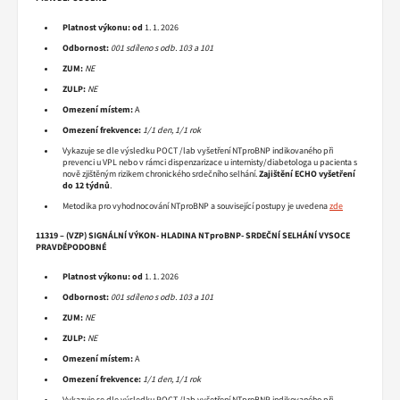
Platnost výkonu:
od
1. 1. 2026
Odbornost:
001 sdíleno s odb. 103 a 101
ZUM:
NE
ZULP:
NE
Omezení místem:
A
Omezení frekvence:
1/1 den, 1/1 rok
Vykazuje se dle výsledku POCT /lab vyšetření NTproBNP indikovaného při
prevenci u VPL nebo v rámci dispenzarizace u internisty/diabetologa u pacienta s
nově zjištěným rizikem chronického srdečního selhání.
Zajištění ECHO vyšetření
do 12 týdnů
.
Metodika pro vyhodnocování NTproBNP a související postupy je uvedena
zde
11319 – (VZP) SIGNÁLNÍ VÝKON- HLADINA NTproBNP- SRDEČNÍ SELHÁNÍ VYSOCE
PRAVDĚPODOBNÉ
Platnost výkonu:
od
1. 1. 2026
Odbornost:
001 sdíleno s odb. 103 a 101
ZUM:
NE
ZULP:
NE
Omezení místem:
A
Omezení frekvence:
1/1 den, 1/1 rok
Vykazuje se dle výsledku POCT /lab vyšetření NTproBNP indikovaného při