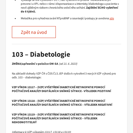
prevenci u VPL nebo v rámci dispenzarizace u internisty/diabetologa u pacienta s
nově zjištěným rizikem chronického srdečního selhání.
Zajištění ECHO vyšetření
do 6 týdnů.
Metodika pro vyhodnocování NTproBNP a související postupy je uvedena
zde
Zpět na úvod
103 – Diabetologie
ZMĚNA/upřesnění v položce OM-SA
(od 21. 6. 2023)
Na základě dohody VZP ČR s ČDS ČLS JEP došlo k vytvoření 3 nových VZP výkonů pro
odb. 103 – diabetologie:
VZP VÝKON 13117 – (VZP) VYŠETŘENÍ DIABETICKÉ RETINOPATIE POMOCÍ
POČÍTAČOVÉ ANALÝZY DIGITÁLNÍCH SNÍMKŮ SÍTNICE - VÝSLEDEK POZITIVNÍ
VZP VÝKON 13118 – (VZP) VYŠETŘENÍ DIABETICKÉ RETINOPATIE POMOCÍ
POČÍTAČOVÉ ANALÝZY DIGITÁLNÍCH SNÍMKŮ SÍTNICE – VÝSLEDEK NEGATIVNÍ
VZP VÝKON 13119 – (VZP) VYŠETŘENÍ DIABETICKÉ RETINOPATIE POMOCÍ
POČÍTAČOVÉ ANALÝZY DIGITÁLNÍCH SNÍMKŮ SÍTNICE – VÝSLEDEK
NEHODNOTITELNÝ
Informace k VZP výkonům 13117, 13118 a 13119: