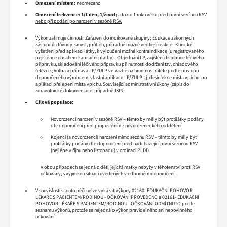
Omezení místem:
neomezeno
Omezení frekvence: 1/1 den, 1/život;
a to do 1 roku věku před první sezónou RSV
nebo při podání po narození v sezóně RSV.
Výkon zahrnuje činnosti: Zařazení do indikované skupiny; Edukace zákonných
zástupců: důvody, smysl, průběh, případné možné vedlejší reakce.; Klinické
vyšetření před aplikací látky, k vyloučení možné kontraindikace (u registrovaného
pojištěnce obsahem kapitační platby).; Objednání LP, zajištění distribuce léčivého
přípravku, skladování léčivého přípravku při nutnosti dodržení tzv. chladového
řetězce.; Volba a příprava LP/ZULP ve vazbě na hmotnost dítěte podle postupu
doporučeného výrobcem, vlastní aplikace LP/ZULP t.j. desinfekce místa vpichu, po
aplikaci přelepení místa vpichu. Související administrativní úkony (zápis do
zdravotnické dokumentace, případně ISIN)
Cílová populace:
Novorozenci narození v sezóně RSV – těmto by měly být protilátky podány
dle doporučení před propuštěním z novorozeneckého oddělení.
Kojenci (a novorozenci) narození mimo sezónu RSV – těmto by měly být
protilátky podány dle doporučení před nadcházející první sezónou RSV
(nejlépe v říjnu nebo listopadu) v ordinaci PLDD.
V obou případech se jedná o děti, jejichž matky nebyly v těhotenství proti RSV
očkovány, s výjimkou situací uvedených v odborném doporučení.
V souvislosti s touto péči
nelze
vykázat výkony 02160- EDUKAČNÍ POHOVOR
LÉKAŘE S PACIENTEM/RODINOU - OČKOVÁNÍ PROVEDENO a 02161- EDUKAČNÍ
POHOVOR LÉKAŘE S PACIENTEM/RODINOU - OČKOVÁNÍ ODMÍTNUTO podle
seznamu výkonů, protože se nejedná o výkon pravidelného ani nepovinného
očkování.