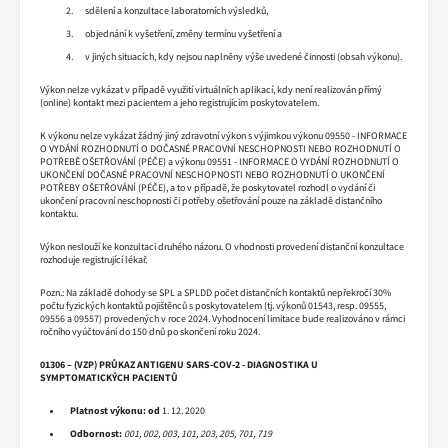
sdělení a konzultace laboratorních výsledků,
objednání k vyšetření, změny termínu vyšetření a
v jiných situacích, kdy nejsou naplněny výše uvedené činnosti (obsah výkonu).
Výkon nelze vykázat v případě využití virtuálních aplikací, kdy není realizován přímý
(online) kontakt mezi pacientem a jeho registrujícím poskytovatelem.
K výkonu nelze vykázat žádný jiný zdravotní výkon s výjimkou výkonu 09550 - INFORMACE
O VYDÁNÍ ROZHODNUTÍ O DOČASNÉ PRACOVNÍ NESCHOPNOSTI NEBO ROZHODNUTÍ O
POTŘEBĚ OŠETŘOVÁNÍ (PÉČE) a výkonu 09551 - INFORMACE O VYDÁNÍ ROZHODNUTÍ O
UKONČENÍ DOČASNÉ PRACOVNÍ NESCHOPNOSTI NEBO ROZHODNUTÍ O UKONČENÍ
POTŘEBY OŠETŘOVÁNÍ (PÉČE), a to v případě, že poskytovatel rozhodl o vydání či
ukončení pracovní neschopnosti či potřeby ošetřování pouze na základě distančního
kontaktu.
Výkon neslouží ke konzultaci druhého názoru. O vhodnosti provedení distanční konzultace
rozhoduje registrující lékař.
Pozn.: Na základě dohody se SPL a SPLDD počet distančních kontaktů nepřekročí 30%
počtu fyzických kontaktů pojištěnců s poskytovatelem (tj. výkonů 01543, resp. 09555,
09556 a 09557) provedených v roce 2024. Vyhodnocení limitace bude realizováno v rámci
ročního vyúčtování do 150 dnů po skončení roku 2024.
01306 – (VZP) PRŮKAZ ANTIGENU SARS-COV-2 - DIAGNOSTIKA U
SYMPTOMATICKÝCH PACIENTŮ
Platnost výkonu:
od
1. 12. 2020
Odbornost:
001, 002, 003, 101, 203, 205, 701, 719