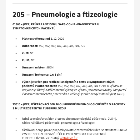
205 – Pneumologie a ftizeologie
01306 – (VZP) PRŮKAZ ANTIGENU SARS-COV-2 - DIAGNOSTIKA U
SYMPTOMATICKÝCH PACIENTŮ
Platnost výkonu:
od
1. 12. 2020
Odbornost:
001, 002, 003, 101, 203, 205, 701, 719
ZUM:
NE
ZULP:
NE
Omezení místem:
BOM
Omezení frekvence:
1x/ 5 dní
Výkon je určen pro realizaci antigenního testu u symptomatických
pacientů v odbornostech
001, 002, 003, 101, 203, 205, 701 a 719. K výkonu se
nevykazuje žádný další zdravotní výkon; ve výkonu jsou zakalkulovány kompletní
činnosti zdravotnického pracovníka a veškerý spotřebovaný materiál (test, OOP).
25510 – (VZP) OŠETŘOVACÍ DEN DLOUHODOBÉ PNEUMOLOGICKÉ PÉČE O PACIENTY
S MULTIREZISTENTNÍ TUBERKULÓZOU
jedná se o ošetřovací den dlouhodobé pneumologické péče v odb. 2U5 (tj.
následná lůžková péče v odb. pneumologie a ftizeologie)
ošetřovací den je pouze pro poskytovatele zdravotních služeb se statutem CENTRA
VYSOCE SPECIALIZOVANÉ PÉČE O PACIENTY S MULTIREZISTENTNÍ
TUBERKULÓZOU - viz platný
Věstník MZ ČR