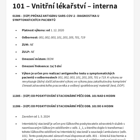
101 – Vnitřní lékařství – interna
01306 – (VZP) PRŮKAZ ANTIGENU SARS-COV-2 - DIAGNOSTIKA U
SYMPTOMATICKÝCH PACIENTŮ
Platnost výkonu:
od
1. 12. 2020
Odbornost:
001, 002, 003, 101, 203, 205, 701, 719
ZUM:
NE
ZULP:
NE
Omezení místem:
BOM
Omezení frekvence:
1x/ 5 dní
Výkon je určen pro realizaci antigenního testu u symptomatických
pacientů v odbornostech
001, 002, 003, 101, 203, 205, 701 a 719. K výkonu se
nevykazuje žádný další zdravotní výkon; ve výkonu jsou zakalkulovány kompletní
činnosti zdravotnického pracovníka a veškerý spotřebovaný materiál (test, OOP).
11305 – (VZP) OD POSKYTOVÁNÍ STACIONÁRNÍ PÉČE ODB. 101 NAD 6 HODIN
11306 – (VZP) OD POSKYTOVÁNÍ STACIONÁRNÍ PÉČE ODB. 101 DO 6 HODIN
Zaveden od 1. 5. 2024
Internistický stacionář je určen pro lůžkového poskytovatele zdravotních služeb s
nasmlouvaným lůžkovým oddělením v odb. 1_1, u kterého dojde k transformaci
tohoto lůžkového oddělení na Internistický stacionář a související ambulance (odb.
101). Tento poskytovatel zároveň musí disponovat odb. 801 – klinická biochemie a
odb. 809 – radiologie a zobrazovací metody. (ev. má zajištěno smluvní spoluprací)