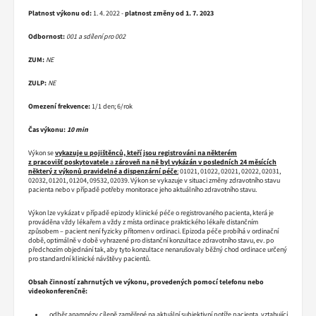
Platnost výkonu od:
1. 4. 2022 -
platnost změny od 1. 7. 2023
Odbornost:
001 a sdílení pro 002
ZUM:
NE
ZULP:
NE
Omezení frekvence:
1/1 den; 6/rok
Čas výkonu:
10 min
Výkon se
vykazuje u pojištěnců, kteří jsou registrováni na některém
z pracovišť poskytovatele
a
zároveň na ně byl vykázán v posledních 24 měsících
některý z výkonů pravidelné a dispenzární péče
:
01021, 01022, 02021, 02022, 02031,
02032, 01201, 01204, 09532, 02039. Výkon se vykazuje v situaci změny zdravotního stavu
pacienta nebo v případě potřeby monitorace jeho aktuálního zdravotního stavu.
Výkon lze vykázat v případě epizody klinické péče o registrovaného pacienta, která je
prováděna vždy lékařem a vždy z místa ordinace praktického lékaře distančním
způsobem – pacient není fyzicky přítomen v ordinaci. Epizoda péče probíhá v ordinační
době, optimálně v době vyhrazené pro distanční konzultace zdravotního stavu, ev. po
předchozím objednání tak, aby tyto konzultace nenarušovaly běžný chod ordinace určený
pro standardní klinické návštěvy pacientů.
Obsah činností zahrnutých ve výkonu, provedených pomocí telefonu nebo
videokonferenčně:
odběr anamnézy cíleně zaměřené na aktuální subjektivní potíže pacienta, vztahující