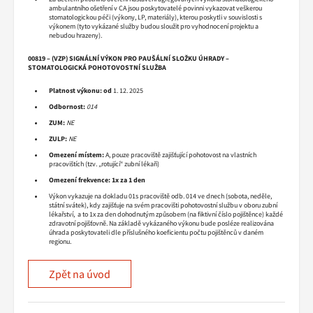
ambulantního ošetření v CA jsou poskytovatelé povinni vykazovat veškerou
stomatologickou péči (výkony, LP, materiály), kterou poskytli v souvislosti s
výkonem (tyto vykázané služby budou sloužit pro vyhodnocení projektu a
nebudou hrazeny).
00819 – (VZP) SIGNÁLNÍ VÝKON PRO PAUŠÁLNÍ SLOŽKU ÚHRADY –
STOMATOLOGICKÁ POHOTOVOSTNÍ SLUŽBA
Platnost výkonu:
od
1. 12. 2025
Odbornost:
014
ZUM:
NE
ZULP:
NE
Omezení místem:
A, pouze pracoviště zajišťující pohotovost na vlastních
pracovištích (tzv. „rotující“ zubní lékaři)
Omezení frekvence:
1x za 1 den
Výkon vykazuje na dokladu 01s pracoviště odb. 014 ve dnech (sobota, neděle,
státní svátek), kdy zajišťuje na svém pracovišti pohotovostní službu v oboru zubní
lékařství, a to 1x za den dohodnutým způsobem (na fiktivní číslo pojištěnce) každé
zdravotní pojišťovně. Na základě vykázaného výkonu bude posléze realizována
úhrada poskytovateli dle příslušného koeficientu počtu pojištěnců v daném
regionu.
Zpět na úvod