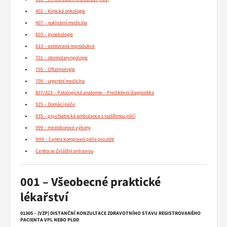
402 – klinická onkologie
407 – nukleární medicína
603 – gynekologie
613 – asistovaná reprodukce
701 – otorinolaryngologie
705 – Oftalmologie
709 – urgentní medicína
807/823 – Patologická anatomie – Prediktivní diagnostika
925 – Domácí péče
935 – psychiatrická ambulance s rozšířenou péčí
999 – mezioborové výkony
9H9 – Centra komplexní péče pro děti
Centra se Zvláštní smlouvou
001 – Všeobecné praktické
lékařství
01305 – (VZP) DISTANČNÍ KONZULTACE ZDRAVOTNÍHO STAVU REGISTROVANÉHO
PACIENTA VPL NEBO PLDD