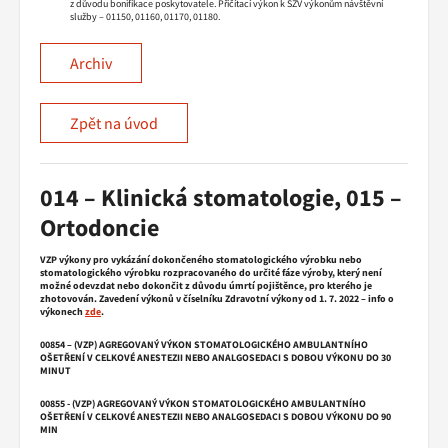
z důvodu bonifikace poskytovatele. Přičítací výkon k SZV výkonům návštěvní
služby – 01150, 01160, 01170, 01180.
Archiv
Zpět na úvod
014 – Klinická stomatologie, 015 –
Ortodoncie
VZP výkony pro vykázání dokončeného stomatologického výrobku nebo
stomatologického výrobku rozpracovaného do určité fáze výroby, který není
možné odevzdat nebo dokončit z důvodu úmrtí pojištěnce, pro kterého je
zhotovován. Zavedení výkonů v číselníku Zdravotní výkony od 1. 7. 2022 – info o
výkonech
zde
.
00854 – (VZP) AGREGOVANÝ VÝKON STOMATOLOGICKÉHO AMBULANTNÍHO
OŠETŘENÍ V CELKOVÉ ANESTEZII NEBO ANALGOSEDACI S DOBOU VÝKONU DO 30
MINUT
00855 - (VZP) AGREGOVANÝ VÝKON STOMATOLOGICKÉHO AMBULANTNÍHO
OŠETŘENÍ V CELKOVÉ ANESTEZII NEBO ANALGOSEDACI S DOBOU VÝKONU DO 90
MIN