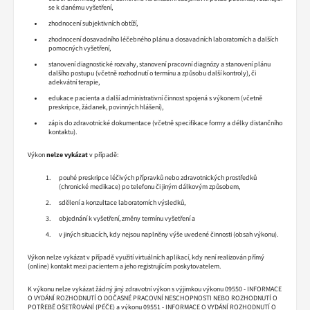
se k danému vyšetření,
zhodnocení subjektivních obtíží,
zhodnocení dosavadního léčebného plánu a dosavadních laboratorních a dalších
pomocných vyšetření,
stanovení diagnostické rozvahy, stanovení pracovní diagnózy a stanovení plánu
dalšího postupu (včetně rozhodnutí o termínu a způsobu další kontroly), či
adekvátní terapie,
edukace pacienta a další administrativní činnost spojená s výkonem (včetně
preskripce, žádanek, povinných hlášení),
zápis do zdravotnické dokumentace (včetně specifikace formy a délky distančního
kontaktu).
Výkon
nelze vykázat
v případě:
pouhé preskripce léčivých přípravků nebo zdravotnických prostředků
(chronické medikace) po telefonu či jiným dálkovým způsobem,
sdělení a konzultace laboratorních výsledků,
objednání k vyšetření, změny termínu vyšetření a
v jiných situacích, kdy nejsou naplněny výše uvedené činnosti (obsah výkonu).
Výkon nelze vykázat v případě využití virtuálních aplikací, kdy není realizován přímý
(online) kontakt mezi pacientem a jeho registrujícím poskytovatelem.
K výkonu nelze vykázat žádný jiný zdravotní výkon s výjimkou výkonu 09550 - INFORMACE
O VYDÁNÍ ROZHODNUTÍ O DOČASNÉ PRACOVNÍ NESCHOPNOSTI NEBO ROZHODNUTÍ O
POTŘEBĚ OŠETŘOVÁNÍ (PÉČE) a výkonu 09551 - INFORMACE O VYDÁNÍ ROZHODNUTÍ O