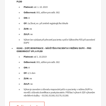
PLDD
Platnost:
od. 1. 10. 2019
Odbornost:
001, sdílen pro odb. 002
OM:
A
OF:
1x/život, ev. při změně registrujícího lékaře
ZUM:
ne
ZULP:
ne
Výkon lze vykázat při převzetí pacienta z péče lůžkového PZS při zavedení
DUPV
02242 – (VZP) BONIFIKACE – NÁVŠTĚVA PACIENTA V REŽIMU DUPV – PRO
ODBORNOST VPL A PLDD
Platnost:
od 1. 10.2019
Odbornost:
001, sdílen pro odb. 002
OM:
A
OF:
1/1 den
ZUM:
ne
ZULP:
ne
Výkon je zaveden z důvodu mapování péče o pacienty v režimu DUPV a
rovněž z důvodu bonifikace poskytovatele. Přičítací výkon k SZV výkonům
návštěvní služby – 01150, 01160, 01170, 01180.