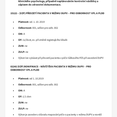
klinického psychologa, případně naplánováním kontrolní návštěvy a
zápisem do zdravotní dokumentace.
15122 – (VZP) PŘEVZETÍ PACIENTA V REŽIMU DUPV – PRO ODBORNOST VPL A PLDD
Platnost:
od. 1. 10. 2019
Odbornost:
001, sdílen pro odb. 002
OM:
A
OF:
1x/život, ev. při změně registrujícího lékaře
ZUM:
ne
ZULP:
ne
Výkon lze vykázat při převzetí pacienta z péče lůžkového PZS při zavedení DUPV
02242 (VZP) BONIFIKACE – NÁVŠTĚVA PACIENTA V REŽIMU DUPV – PRO
ODBORNOST VPL A PLDD
Platnost:
od 1. 10.2019
Odbornost:
001, sdílen pro odb. 002
OM:
A
OF:
1/1 den
ZUM:
ne
ZULP:
ne
Výkon je zaveden z důvodu mapování péče o pacienty v režimu DUPV a rovněž