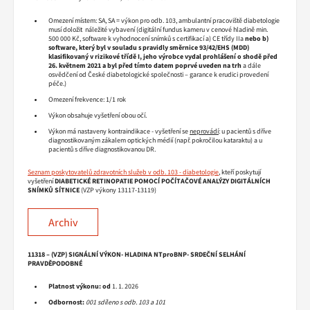
Omezení místem: SA, SA = výkon pro odb. 103, ambulantní pracoviště diabetologie
musí doložit náležité vybavení (digitální fundus kameru v cenové hladině min.
500 000 Kč, software k vyhodnocení snímků s certifikací a) CE třídy IIa
nebo b)
software, který byl v souladu s pravidly směrnice 93/42/EHS (MDD)
klasifikovaný v rizikové třídě I, jeho výrobce vydal prohlášení o shodě před
26. květnem 2021 a byl před tímto datem poprvé uveden na trh
a dále
osvědčení od České diabetologické společnosti – garance k erudici provedení
péče.)
Omezení frekvence: 1/1 rok
Výkon obsahuje vyšetření obou očí.
Výkon má nastaveny kontraindikace - vyšetření se
neprovádí
: u pacientů s dříve
diagnostikovaným zákalem optických médií (např. pokročilou kataraktu) a u
pacientů s dříve diagnostikovanou DR.
Seznam poskytovatelů zdravotních služeb v odb. 103 - diabetologie
, kteří poskytují
vyšetření
DIABETICKÉ RETINOPATIE POMOCÍ POČÍTAČOVÉ ANALÝZY DIGITÁLNÍCH
SNÍMKŮ SÍTNICE
(VZP výkony 13117-13119)
Archiv
11318 – (VZP) SIGNÁLNÍ VÝKON- HLADINA NTproBNP- SRDEČNÍ SELHÁNÍ
PRAVDĚPODOBNÉ
Platnost výkonu:
od
1. 1. 2026
Odbornost:
001 sdíleno s odb. 103 a 101