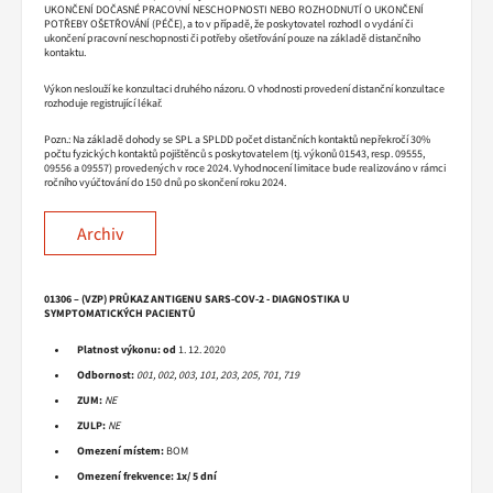
UKONČENÍ DOČASNÉ PRACOVNÍ NESCHOPNOSTI NEBO ROZHODNUTÍ O UKONČENÍ
POTŘEBY OŠETŘOVÁNÍ (PÉČE), a to v případě, že poskytovatel rozhodl o vydání či
ukončení pracovní neschopnosti či potřeby ošetřování pouze na základě distančního
kontaktu.
Výkon neslouží ke konzultaci druhého názoru. O vhodnosti provedení distanční konzultace
rozhoduje registrující lékař.
Pozn.: Na základě dohody se SPL a SPLDD počet distančních kontaktů nepřekročí 30%
počtu fyzických kontaktů pojištěnců s poskytovatelem (tj. výkonů 01543, resp. 09555,
09556 a 09557) provedených v roce 2024. Vyhodnocení limitace bude realizováno v rámci
ročního vyúčtování do 150 dnů po skončení roku 2024.
Archiv
01306 – (VZP) PRŮKAZ ANTIGENU SARS-COV-2 - DIAGNOSTIKA U
SYMPTOMATICKÝCH PACIENTŮ
Platnost výkonu:
od
1. 12. 2020
Odbornost:
001, 002, 003, 101, 203, 205, 701, 719
ZUM:
NE
ZULP:
NE
Omezení místem:
BOM
Omezení frekvence:
1x/ 5 dní