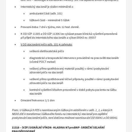
Internistický stacionář je složen minimálně z:
ambulantní části (odb. 101)
lůžkové části – minimálně 5 lůžek
Provozní doba: 7 dní v týdnu, min. 12 hod. denně.
K OD VZP 11305 a OD VZP 11306 lze vykázat pouze klinická vyšetření provedená
při přijetí do internistického stacionáře a výkon 09543 ev. 09557
V OD stacionární péče odb. 101 je zahrnuto:
veškerá ošetřovatelská péče
diagnostické a terapeutické intervence prováděné na pracovišti stacionáře
(včetně POCT metod)
veškerý přímo spotřebovaný materiál použitý v rámci poskytování
zdravotní péče na stacionáři
veškeré přímo spotřebované léčivé přípravky použité v rámci poskytování
zdravotní péče na stacionáři
kontrolní vyšetření lékařem provedené v době pobytu pacienta na lůžku
stacionáře
Omezení frekvence: 1/1 den
Pozn.: U lůžkových PZS s nasmlouvaným lůžkovým oddělením v odb. 1_1, u kterých
NEDOJDE k transformaci lůžkového fondu na Internistický stacionář pro zajištění
poskytování stacionární péče, není dotčena možnost nasmlouvání OD 00041 a OD 00042.
11318 – (VZP) SIGNÁLNÍ VÝKON- HLADINA NTproBNP- SRDEČNÍ SELHÁNÍ
PRAVDĚPODOBNÉ