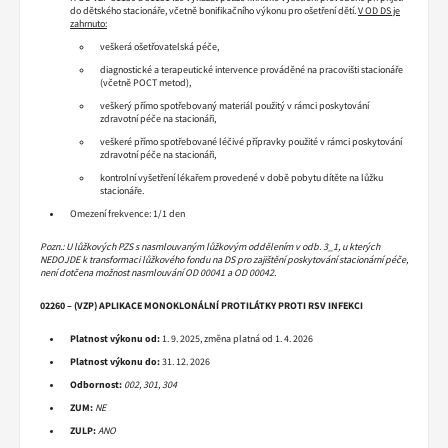
do dětského stacionáře, včetně bonifikačního výkonu pro ošetření dětí.
V OD DS je
zahrnuto:
veškerá ošetřovatelská péče,
diagnostické a terapeutické intervence prováděné na pracovišti stacionáře
(včetně POCT metod),
veškerý přímo spotřebovaný materiál použitý v rámci poskytování
zdravotní péče na stacionáři,
veškeré přímo spotřebované léčivé přípravky použité v rámci poskytování
zdravotní péče na stacionáři,
kontrolní vyšetření lékařem provedené v době pobytu dítěte na lůžku
stacionáře.
Omezení frekvence: 1/1 den
Pozn.: U lůžkových PZS s nasmlouvaným lůžkovým oddělením v odb. 3_1, u kterých
NEDOJDE k transformaci lůžkového fondu na DS pro zajištění poskytování stacionární péče,
není dotčena možnost nasmlouvání OD 00041 a OD 00042.
02260 – (VZP) APLIKACE MONOKLONÁLNÍ PROTILÁTKY PROTI RSV INFEKCI
Platnost výkonu od:
1. 9. 2025, změna platná od 1. 4. 2026
Platnost výkonu do:
31. 12. 2026
Odbornost:
002, 301, 304
ZUM:
NE
ZULP:
ANO