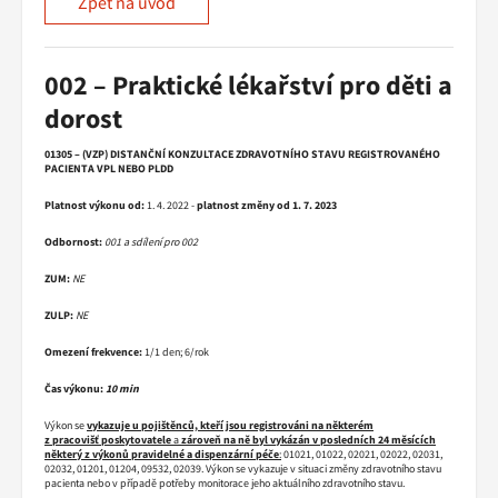
Zpět na úvod
002 – Praktické lékařství pro děti a
dorost
01305 – (VZP) DISTANČNÍ KONZULTACE ZDRAVOTNÍHO STAVU REGISTROVANÉHO
PACIENTA VPL NEBO PLDD
Platnost výkonu od:
1. 4. 2022 -
platnost změny od 1. 7. 2023
Odbornost:
001 a sdílení pro 002
ZUM:
NE
ZULP:
NE
Omezení frekvence:
1/1 den; 6/rok
Čas výkonu:
10 min
Výkon se
vykazuje u pojištěnců, kteří jsou registrováni na některém
z pracovišť poskytovatele
a
zároveň na ně byl vykázán v posledních 24 měsících
některý z výkonů pravidelné a dispenzární péče
:
01021, 01022, 02021, 02022, 02031,
02032, 01201, 01204, 09532, 02039. Výkon se vykazuje v situaci změny zdravotního stavu
pacienta nebo v případě potřeby monitorace jeho aktuálního zdravotního stavu.