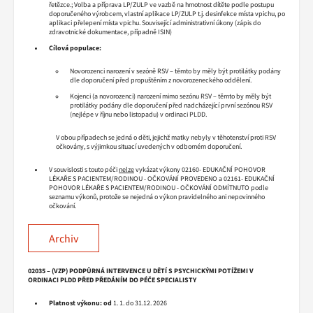
řetězce.; Volba a příprava LP/ZULP ve vazbě na hmotnost dítěte podle postupu
doporučeného výrobcem, vlastní aplikace LP/ZULP t.j. desinfekce místa vpichu, po
aplikaci přelepení místa vpichu. Související administrativní úkony (zápis do
zdravotnické dokumentace, případně ISIN)
Cílová populace:
Novorozenci narození v sezóně RSV – těmto by měly být protilátky podány
dle doporučení před propuštěním z novorozeneckého oddělení.
Kojenci (a novorozenci) narození mimo sezónu RSV – těmto by měly být
protilátky podány dle doporučení před nadcházející první sezónou RSV
(nejlépe v říjnu nebo listopadu) v ordinaci PLDD.
V obou případech se jedná o děti, jejichž matky nebyly v těhotenství proti RSV
očkovány, s výjimkou situací uvedených v odborném doporučení.
V souvislosti s touto péči
nelze
vykázat výkony 02160- EDUKAČNÍ POHOVOR
LÉKAŘE S PACIENTEM/RODINOU - OČKOVÁNÍ PROVEDENO a 02161- EDUKAČNÍ
POHOVOR LÉKAŘE S PACIENTEM/RODINOU - OČKOVÁNÍ ODMÍTNUTO podle
seznamu výkonů, protože se nejedná o výkon pravidelného ani nepovinného
očkování.
Archiv
02035 – (VZP) PODPŮRNÁ INTERVENCE U DĚTÍ S PSYCHICKÝMI POTÍŽEMI V
ORDINACI PLDD PŘED PŘEDÁNÍM DO PÉČE SPECIALISTY
Platnost výkonu:
od
1. 1. do 31.12. 2026