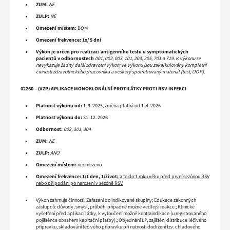
ZUM:
NE
ZULP:
NE
Omezení místem:
BOM
Omezení frekvence:
1x/ 5 dní
Výkon je určen pro realizaci antigenního testu u symptomatických
pacientů v odbornostech
001, 002, 003, 101, 203, 205, 701 a 719. K výkonu se
nevykazuje žádný další zdravotní výkon; ve výkonu jsou zakalkulovány kompletní
činnosti zdravotnického pracovníka a veškerý spotřebovaný materiál (test, OOP).
02260 – (VZP) APLIKACE MONOKLONÁLNÍ PROTILÁTKY PROTI RSV INFEKCI
Platnost výkonu od:
1. 9. 2025, změna platná od 1. 4. 2026
Platnost výkonu do:
31. 12. 2026
Odbornost:
002, 301, 304
ZUM:
NE
ZULP:
ANO
Omezení místem:
neomezeno
Omezení frekvence: 1/1 den, 1/život;
a to do 1 roku věku před první sezónou RSV
nebo při podání po narození v sezóně RSV.
Výkon zahrnuje činnosti: Zařazení do indikované skupiny; Edukace zákonných
zástupců: důvody, smysl, průběh, případné možné vedlejší reakce.; Klinické
vyšetření před aplikací látky, k vyloučení možné kontraindikace (u registrovaného
pojištěnce obsahem kapitační platby).; Objednání LP, zajištění distribuce léčivého
přípravku, skladování léčivého přípravku při nutnosti dodržení tzv. chladového