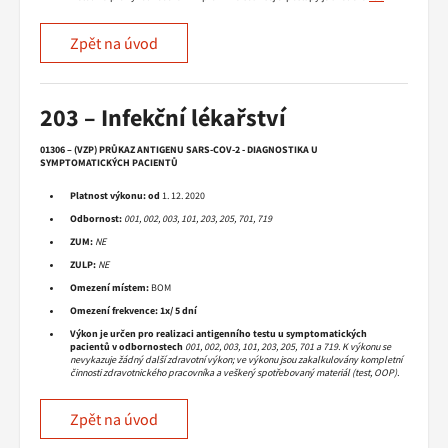
Zpět na úvod
203 – Infekční lékařství
01306 – (VZP) PRŮKAZ ANTIGENU SARS-COV-2 - DIAGNOSTIKA U
SYMPTOMATICKÝCH PACIENTŮ
Platnost výkonu:
od
1. 12. 2020
Odbornost:
001, 002, 003, 101, 203, 205, 701, 719
ZUM:
NE
ZULP:
NE
Omezení místem:
BOM
Omezení frekvence:
1x/ 5 dní
Výkon je určen pro realizaci antigenního testu u symptomatických
pacientů v odbornostech
001, 002, 003, 101, 203, 205, 701 a 719. K výkonu se
nevykazuje žádný další zdravotní výkon; ve výkonu jsou zakalkulovány kompletní
činnosti zdravotnického pracovníka a veškerý spotřebovaný materiál (test, OOP).
Zpět na úvod