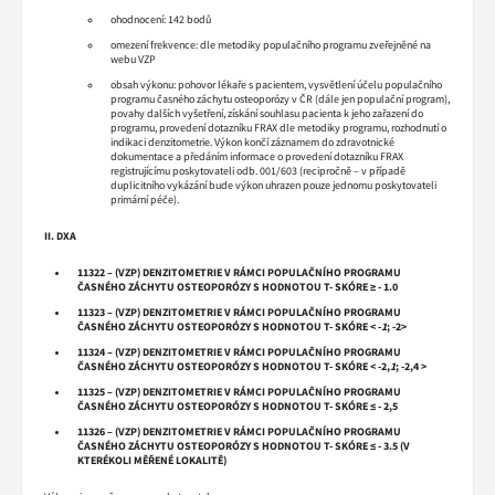
ohodnocení: 142 bodů
omezení frekvence: dle metodiky populačního programu zveřejněné na
webu VZP
obsah výkonu: pohovor lékaře s pacientem, vysvětlení účelu populačního
programu časného záchytu osteoporózy v ČR (dále jen populační program),
povahy dalších vyšetření, získání souhlasu pacienta k jeho zařazení do
programu, provedení dotazníku FRAX dle metodiky programu, rozhodnutí o
indikaci denzitometrie. Výkon končí záznamem do zdravotnické
dokumentace a předáním informace o provedení dotazníku FRAX
registrujícímu poskytovateli odb. 001/603 (recipročně – v případě
duplicitního vykázání bude výkon uhrazen pouze jednomu poskytovateli
primární péče).
II. DXA
11322 – (VZP) DENZITOMETRIE V RÁMCI POPULAČNÍHO PROGRAMU
ČASNÉHO ZÁCHYTU OSTEOPORÓZY S HODNOTOU T- SKÓRE ≥ - 1.0
11323 – (VZP) DENZITOMETRIE V RÁMCI POPULAČNÍHO PROGRAMU
ČASNÉHO ZÁCHYTU OSTEOPORÓZY S HODNOTOU T- SKÓRE < -
1
; -2>
11324 – (VZP) DENZITOMETRIE V RÁMCI POPULAČNÍHO PROGRAMU
ČASNÉHO ZÁCHYTU OSTEOPORÓZY S HODNOTOU T- SKÓRE < -2,
1
; -2,4 >
11325 – (VZP) DENZITOMETRIE V RÁMCI POPULAČNÍHO PROGRAMU
ČASNÉHO ZÁCHYTU OSTEOPORÓZY S HODNOTOU T- SKÓRE ≤ - 2,5
11326 – (VZP) DENZITOMETRIE V RÁMCI POPULAČNÍHO PROGRAMU
ČASNÉHO ZÁCHYTU OSTEOPORÓZY S HODNOTOU T- SKÓRE ≤ - 3.5 (V
KTERÉKOLI MĚŘENÉ LOKALITĚ)