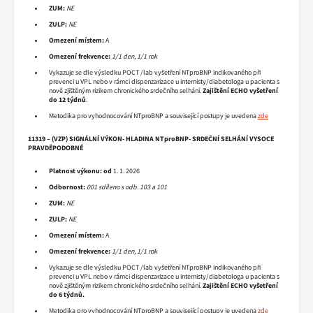
ZUM:
NE
ZULP:
NE
Omezení místem:
A
Omezení frekvence:
1/1 den, 1/1 rok
Vykazuje se dle výsledku POCT /lab vyšetření NTproBNP indikovaného při
prevenci u VPL nebo v rámci dispenzarizace u internisty/diabetologa u pacienta s
nově zjištěným rizikem chronického srdečního selhání.
Zajištění ECHO vyšetření
do 12 týdnů
.
Metodika pro vyhodnocování NTproBNP a související postupy je uvedena
zde
11319 – (VZP) SIGNÁLNÍ VÝKON- HLADINA NTproBNP- SRDEČNÍ SELHÁNÍ VYSOCE
PRAVDĚPODOBNÉ
Platnost výkonu:
od
1. 1. 2026
Odbornost:
001 sdíleno s odb. 103 a 101
ZUM:
NE
ZULP:
NE
Omezení místem:
A
Omezení frekvence:
1/1 den, 1/1 rok
Vykazuje se dle výsledku POCT /lab vyšetření NTproBNP indikovaného při
prevenci u VPL nebo v rámci dispenzarizace u internisty/diabetologa u pacienta s
nově zjištěným rizikem chronického srdečního selhání.
Zajištění ECHO vyšetření
do 6 týdnů.
Metodika pro vyhodnocování NTproBNP a související postupy je uvedena
zde