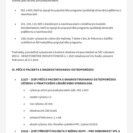
Výkony jsou určeny pro poskytovatele:
001 a 603, kteří se zapojí do populačního programu (požádají zdravotní pojišťovnu o
nasmlouvání)
101, 104, 110, 809 s doloženým a nasmlouvaným celotělovým kostním
denzitometrem, kteří se zapojí do populačního programu (požádají zdravotní
pojišťovnu o nasmlouvání)
vždy bude vykazován výkon dle hodnoty T-skóre s tím, že frekvence dalšího
vyšetření se řídí metodikou populačního programu
Podmínky provádění/vykazování a bodové ohodnocení jsou totožné se SZV výkonem
89312 - DENZITOMETRIE DVOUFOTONOVÁ (v r. 2023 ohodnocení 312 bodů, omezení
frekvence až 3/1 den).
III. PÉČE O PACIENTA S DIAGNOSTIKOVANOU OSTEOPORÓZOU
11327 – (VZP) PÉČE O PACIENTA S DIAGNOSTIKOVANOU OSTEOPORÓZOU
LÉČENOU U PRAKTICKÉHO LÉKAŘE NEBO GYNEKOLOGA
výkon je určen pro poskytovatele odb. 001 a 603
nositel výkonu: L3
čas výkonu: 20 min
ohodnocení: 285 bodů
omezení frekvence: 1 x rok
obsah výkonu: dle cíleného vyšetření VPL (výkon 01023)
15122 – (VZP) PŘEVZETÍ PACIENTA V REŽIMU DUPV – PRO ODBORNOST VPL A