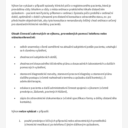
Výkon lze vykázat v případě epizody klinické péče o registrovaného pacienta, která je
prováděna vždy lékařem a vždy z místa ordinace praktického lékaře distančním
způsobem – pacient není fyzicky přítomen v ordinaci. Epizoda péče probíhá v ordinační
době, optimálně v době vyhrazené pro distanční konzultace zdravotního stavu, ev. po
předchozím objednání tak, aby tyto konzultace nenarušovaly běžný chod ordinace určený
pro standardní klinické návštěvy pacientů.
Obsah činností zahrnutých ve výkonu, provedených pomocí telefonu nebo
videokonferenčně:
odběr anamnézy cíleně zaměřené na aktuální subjektivní potíže pacienta, vztahující
se k danému vyšetření,
zhodnocení subjektivních obtíží,
zhodnocení dosavadního léčebného plánu a dosavadních laboratorních a dalších
pomocných vyšetření,
stanovení diagnostické rozvahy, stanovení pracovní diagnózy a stanovení plánu
dalšího postupu (včetně rozhodnutí o termínu a způsobu další kontroly), či
adekvátní terapie,
edukace pacienta a další administrativní činnost spojená s výkonem (včetně
preskripce, žádanek, povinných hlášení),
zápis do zdravotnické dokumentace (včetně specifikace formy a délky distančního
kontaktu).
Výkon
nelze vykázat
v případě:
pouhé preskripce léčivých přípravků nebo zdravotnických prostředků
(chronické medikace) po telefonu či jiným dálkovým způsobem,