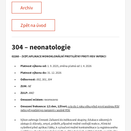
Archiv
Zpět na úvod
304 – neonatologie
02260 – (VZP) APLIKACE MONOKLONÁLNÍ PROTILÁTKY PROTI RSV INFEKCI
Platnost výkonu od:
1. 9. 2025, změna platná od 1. 4. 2026
Platnost výkonu do:
31. 12. 2026
Odbornost:
002, 301, 304
ZUM:
NE
ZULP:
ANO
Omezení místem:
neomezeno
Omezení frekvence: 1/1 den, 1/život;
a to do 1 roku věku před první sezónou RSV
nebo při podání po narození v sezóně RSV.
Výkon zahrnuje činnosti: Zařazení do indikované skupiny; Edukace zákonných
zástupců: důvody, smysl, průběh, případné možné vedlejší reakce.; Klinické
vyšetření před aplikací látky, k vyloučení možné kontraindikace (u registrovaného