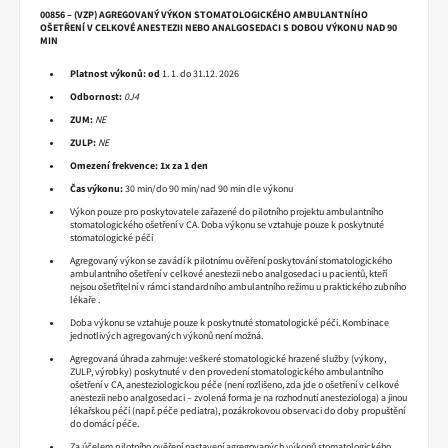
00856 – (VZP) AGREGOVANÝ VÝKON STOMATOLOGICKÉHO AMBULANTNÍHO
OŠETŘENÍ V CELKOVÉ ANESTEZII NEBO ANALGOSEDACI S DOBOU VÝKONU NAD 90
MIN
Platnost výkonů:
od
1. 1. do 31.12. 2026
Odbornost:
0J4
ZUM:
NE
ZULP:
NE
Omezení frekvence:
1x za 1 den
Čas výkonu:
30 min/do 90 min/nad 90 min dle výkonu
Výkon pouze pro poskytovatele zařazené do pilotního projektu ambulantního
stomatologického ošetření v CA. Doba výkonu se vztahuje pouze k poskytnuté
stomatologické péči
Agregovaný výkon se zavádí k pilotnímu ověření poskytování stomatologického
ambulantního ošetření v celkové anestezii nebo analgosedaci u pacientů, kteří
nejsou ošetřitelní v rámci standardního ambulantního režimu u praktického zubního
lékaře .
Doba výkonu se vztahuje pouze k poskytnuté stomatologické péči. Kombinace
jednotlivých agregovaných výkonů není možná.
Agregovaná úhrada zahrnuje: veškeré stomatologické hrazené služby (výkony,
ZULP, výrobky) poskytnuté v den provedení stomatologického ambulantního
ošetření v CA, anesteziologickou péče (není rozlišeno, zda jde o ošetření v celkové
anestezii nebo analgosedaci – zvolená forma je na rozhodnutí anesteziologa) a jinou
lékařskou péči (např. péče pediatra), pozákrokovou observaci do doby propuštění
do domácí péče.
Za účelem pilotního ověření nastavení agregovaných výkonů stomatologického