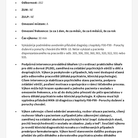
Odbornost:
002
ZUM:
NE
ZULP:
NE
Omezení místem:
A
Omezení frekvence:
1x za 1 den, 4x za měsíc, 6x za 6 měsíců, 8x za rok
Čas výkonu:
30 min
Vykázání je podmíněno uvedením příslušné diagnózy z kapitoly F00-F99 - Poruchy
duševní a poruchy chování dle MKN -10. Nelze vykázat u pacienta
dispenzarizovaného na pracovišti v odb. 305, 306, 350, 360, 901, 920, 922, 931 nebo
935.
Podpůrná intervence prováděná lékařem L3 v ordinaci praktického lékaře
pro děti a dorost (PLDD), zaměřená na zvládání psychických obtíží u dětí a
dospívajících. Výkon je poskytován v případech, kdy není dostupná včasná
péče odborného pracoviště (dětská psychiatrie, klinická psychologie).
Cílem intervence je stabilizace psychického stavu pacienta, podpora
zvládání obtíží, posílení motivace a spolupráce v rámci léčebného procesu.
Výkon může být hrazen opakovaně u jednoho pacienta v souladu s
omezením frekvence, a to až do doby jeho převzetí do péče specialistou v
oboru dětské psychiatrie nebo klinické psychologie. K výkonu musí být
vyplněna příslušná MKN-10 diagnóza z kapitoly F00-F99 - Poruchy duševní a
poruchy chování.
Výkon zahrnuje: cílené odebrání anamnézy, rozbor situace pacienta, cílený
rozhovor lékaře s pacientem a případně jeho zákonnými zástupci,
zaměřený na zvládání akutních psychických krizí (např. úzkostných stavů,
pocitů bezvýchodnosti) v souladu se zásadou „tady a teď“. Součástí výkonu
je rovněž klinická diagnostická rozvaha a v indikovaných případech
preskripce farmakoterapie. Výkon končí stanovením dalšího postupu pro
předání do péče dětského a dorostového psychiatra a/nebo dětského