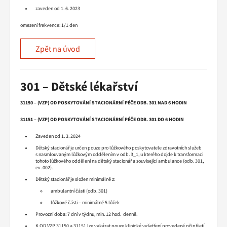
zaveden od 1. 6. 2023
omezení frekvence: 1/1 den
Zpět na úvod
301 – Dětské lékařství
31150 – (VZP) OD POSKYTOVÁNÍ STACIONÁRNÍ PÉČE ODB. 301 NAD 6 HODIN
31151 – (VZP) OD POSKYTOVÁNÍ STACIONÁRNÍ PÉČE ODB. 301 DO 6 HODIN
Zaveden od 1. 3. 2024
Dětský stacionář je určen pouze pro lůžkového poskytovatele zdravotních služeb
s nasmlouvaným lůžkovým oddělením v odb. 3_1, u kterého dojde k transformaci
tohoto lůžkového oddělení na dětský stacionář a související ambulance (odb. 301,
ev. 002).
Dětský stacionář je složen minimálně z:
ambulantní části (odb. 301)
lůžkové části – minimálně 5 lůžek
Provozní doba: 7 dní v týdnu, min. 12 hod. denně.
K OD VZP 31150 a 31151 lze vykázat pouze klinické vyšetření provedené při přijetí