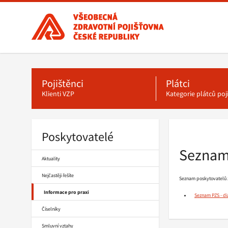
Všeobecná
zdravotní
pojišťovna
ČR,
Hlavní
menu
hlavní
stránka
Pojištěnci
Plátci
Klienti VZP
Kategorie plátců po
Poskytovatelé
Drobečková
navigace
Seznam 
Aktuality
Nejčastěji řešíte
Seznam poskytovatelů 
Informace pro praxi
Seznam PZS - di
Číselníky
Smluvní vztahy