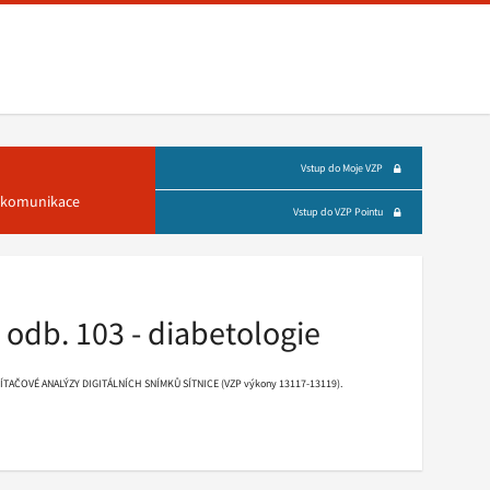
Vstup do Moje VZP
á komunikace
Vstup do VZP Pointu
odb. 103 - diabetologie
POČÍTAČOVÉ ANALÝZY DIGITÁLNÍCH SNÍMKŮ SÍTNICE (VZP výkony 13117-13119).