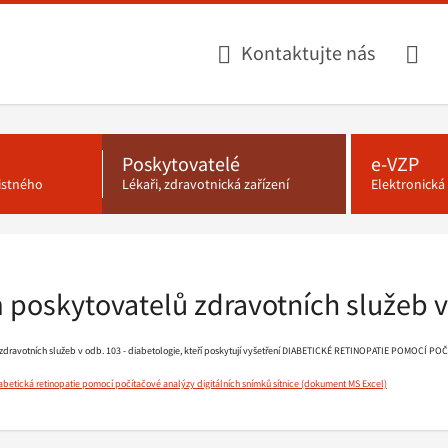
Kontaktujte nás
Poskytovatelé
e-VZP
jistného
Lékaři, zdravotnická zařízení
Elektronick
poskytovatelů zdravotních služeb v 
zdravotních služeb v odb. 103 - diabetologie, kteří poskytují vyšetření DIABETICKÉ RETINOPATIE POMOCÍ 
abetická retinopatie pomocí počítačové analýzy digitálních snímků sítnice