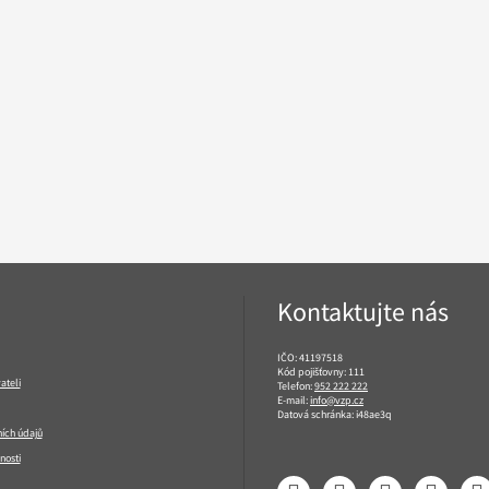
Kontaktujte nás
IČO: 41197518
Kód pojišťovny: 111
ateli
Telefon:
952 222 222
E-mail:
info@vzp.cz
Datová schránka: i48ae3q
ích údajů
nosti
Facebook
LinkedIn
YouTube
Instagram
T