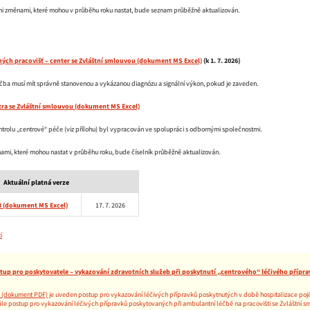
mi změnami, které mohou v průběhu roku nastat, bude seznam průběžně aktualizován.
ých pracovišť – center se Zvláštní smlouvou
(k 1. 7. 2026)
čba musí mít správně stanovenou a vykázanou diagnózu a signální výkon, pokud je zaveden.
tra se Zvláštní smlouvou
ntrolu „centrové“ péče (viz přílohu) byl vypracován ve spolupráci s odbornými společnostmi.
nami, které mohou nastat v průběhu roku, bude číselník průběžně aktualizován.
Aktuální platná verze
3
17. 7. 2026
í
tup pro poskytovatele – vykazování zdravotních služeb při poskytnutí „centrového“ léčivého přípra
je uveden postup pro vykazování léčivých přípravků poskytnutých v době hospitalizace poji
ále postup pro vykazování léčivých přípravků poskytovaných při ambulantní léčbě na pracovišti se Zvláštní s