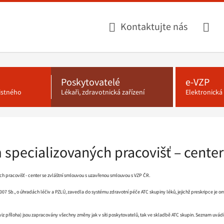
Kontaktujte nás
Poskytovatelé
e-VZP
jistného
Lékaři, zdravotnická zařízení
Elektronick
specializovaných pracovišť – center
h pracovišť - center se zvláštní smlouvou s uzavřenou smlouvou s VZP ČR.
07 Sb., o úhradách léčiv a PZLÚ, zavedla do systému zdravotní péče ATC skupiny léků, jejichž preskripce je o
z příloha) jsou zapracovány všechny změny jak v síti poskytovatelů, tak ve skladbě ATC skupin. Seznam uvádí