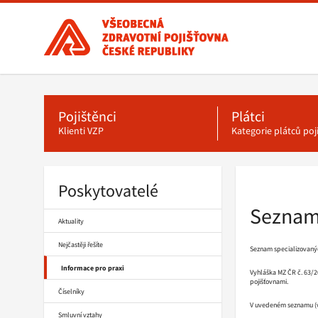
Všeobecná
zdravotní
pojišťovna
ČR,
Hlavní
menu
hlavní
stránka
Pojištěnci
Plátci
Klienti VZP
Kategorie plátců po
Poskytovatelé
Drobečková
navigace
Seznam 
Aktuality
Nejčastěji řešíte
Seznam specializovanýc
Informace pro praxi
Vyhláška MZ ČR č. 63/20
pojišťovnami.
Číselníky
V uvedeném seznamu (vi
Smluvní vztahy