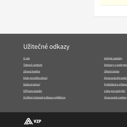
Navigace
Užitečné odkazy
v
patičce
O nás
Veřejné zakázky
Tiskové centrum
Smlouvy s poskytov
Zdravá kariéra
Úřední deska
Klub pevného zdraví
Zpracovávání osobn
Duševní zdraví
Prohlášení o přístup
VZPoura úrazům
Linka pro neslyšící
Ověření platnosti průkazu pojištěnce
Zpracování cookies