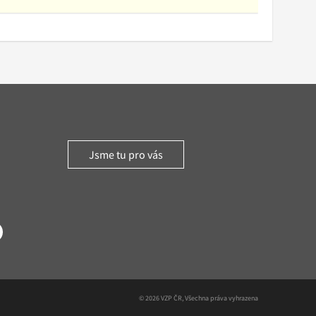
Jsme tu pro vás
witter
© 2026 VZP ČR, Všechna práva vyhrazena