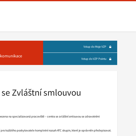
Vstup do Moje VZP
á komunikace
Vstup do VZP Pointu
 se Zvláštní smlouvou
mezena na specializovaná pracoviště – centra se zvláštní smlouvou se zdravotními
 pro každého poskytovatele kompletní rozsah ATC skupin, které je oprávněn předepisovat.