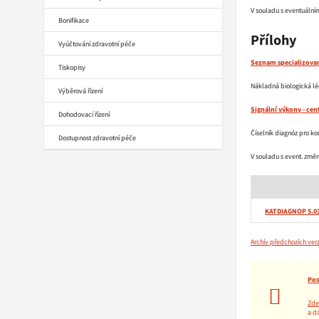
V souladu s eventuální
Bonifikace
Přílohy
Vyúčtování zdravotní péče
Seznam specializovan
Tiskopisy
Nákladná biologická lé
Výběrová řízení
Signální výkony - cen
Dohodovací řízení
Číselník diagnóz pro ko
Dostupnost zdravotní péče
V souladu s event. změ
KATDIAGNOP 5.0
Archív předchozích verz
Pos
Zde
a d