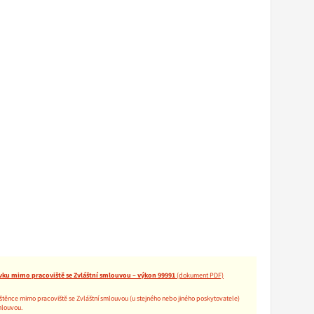
vku mimo pracoviště se Zvláštní smlouvou – výkon 99991
štěnce mimo pracoviště se Zvláštní smlouvou (u stejného nebo jiného poskytovatele)
mlouvou.