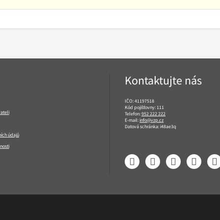
Kontaktujte nás
IČO: 41197518
Kód pojišťovny: 111
ateli
Telefon:
952 222 222
E-mail:
info@vzp.cz
Datová schránka: i48ae3q
ích údajů
nosti
Facebook
LinkedIn
YouTube
Instagram
T