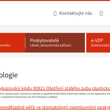
Kontaktujte nás
Poskytovatelé
e-VZP
jistného
Lékaři, zdravotnická zařízení
Elektronick
ologie
kazování kódu 00921 Ošetření stálého zubu plastickou
00921 vykázat pouze v kombinaci s jedním ze signálních kódů 00828, 00829 nebo 00830, a to dle regulačních o
y a regulačních omezení pro rok 2025 (úhradová vyhláška).
 neodkladné péče ve stomatologii nesmluvními poskyt