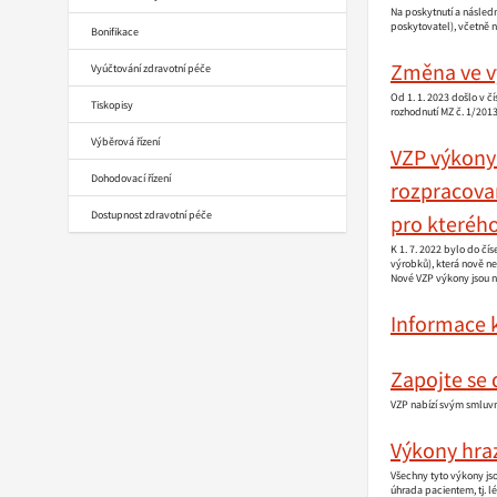
Na poskytnutí a násled
poskytovatel), včetně 
Bonifikace
Změna ve v
Vyúčtování zdravotní péče
Od 1. 1. 2023 došlo v 
Tiskopisy
rozhodnutí MZ č. 1/201
Výběrová řízení
VZP výkony
Dohodovací řízení
rozpracovan
Dostupnost zdravotní péče
pro kterého
K 1. 7. 2022 bylo do č
výrobků), která nově n
Nové VZP výkony jsou n
Informace k
Zapojte se
VZP nabízí svým smluvn
Výkony hraz
Všechny tyto výkony js
úhrada pacientem, tj. 