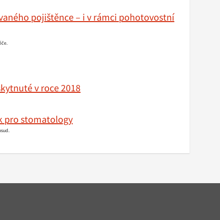
vaného pojištěnce – i v rámci pohotovostní
éče.
kytnuté v roce 2018
k pro stomatology
osud.