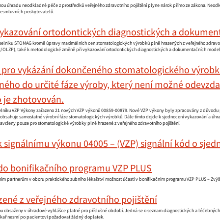
nou úhradu neodkladné péče z prostředků veřejného zdravotního pojištění plyne nárok přímo ze zákona. Neodkl
nesmluvních poskytovatelů.
ykazování ortodontických diagnostických a dokument
číselníku STOMAG kromě úpravy maximálních cen stomatologických výrobků plně hrazených z veřejného zdravotn
3/OLZP), také k metodologické změně při vykazování ortodontických diagnostických a dokumentačních model
 pro vykázání dokončeného stomatologického výrob
ého do určité fáze výroby, který není možné odevzda
 je zhotovován.
íselníku VZP Výkony zařazeno 21 nových VZP výkonů 00859-00879. Nové VZP výkony byly zpracovány z důvodu pl
eobsahuje samostatné výrobní fáze stomatologických výrobků. Dále tímto dojde k sjednocení vykazování a úh
avrženy pouze pro stomatologické výrobky plně hrazené z veřejného zdravotního pojištění.
 signálnímu výkonu 04005 – (VZP) signální kód o sje
 do bonifikačního programu VZP PLUS
ím partnerům v oboru praktického zubního lékařství možnost účasti v bonifikačním programu VZP PLUS – Zvýše
ené z veřejného zdravotního pojištění
ou obsaženy v úhradové vyhlášce platné pro příslušné období. Jedná se o seznam diagnostických a léčebných p
lékař nesmí po pacientovi požadovat žádný doplatek.