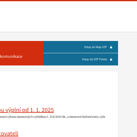
Vstup do Moje VZP
á komunikace
Vstup do VZP Pointu
 výplní od 1. 1. 2025
mezení výkonu stanovených vyhláškou č. 314/2024 Sb., o stanovení hodnot bodu, výše
ovateli