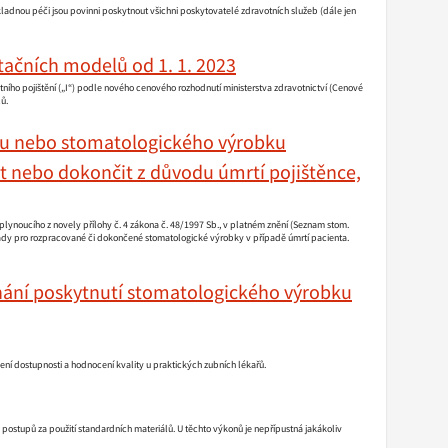
adnou péči jsou povinni poskytnout všichni poskytovatelé zdravotních služeb (dále jen
ačních modelů od 1. 1. 2023
ího pojištění („I“) podle nového cenového rozhodnutí ministerstva zdravotnictví (Cenové
ů.
ku nebo stomatologického výrobku
t nebo dokončit z důvodu úmrtí pojištěnce,
ynoucího z novely přílohy č. 4 zákona č. 48/1997 Sb., v platném znění (Seznam stom.
rady pro rozpracované či dokončené stomatologické výrobky v případě úmrtí pacienta.
dnání poskytnutí stomatologického výrobku
ní dostupnosti a hodnocení kvality u praktických zubních lékařů.
ostupů za použití standardních materiálů. U těchto výkonů je nepřípustná jakákoliv