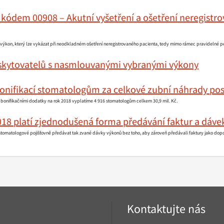
kódem 00908 – Akutní vyšetření a ošetření neregistro
výkon, který lze vykázat při neodkladném ošetření neregistrovaného pacienta, tedy mimo rámec pravidelné p
skytovatelů s nasmlouvanými vybranými výkony
bonifikací stomatologům za celkové zubní náhrady pos
 bonifikačními dodatky na rok 2018 vyplatíme 4 916 stomatologům celkem 30,9 mil. Kč.
018 platí zjednodušená forma předávání faktur a dáve
omatologové pojišťovně předávat tak zvané dávky výkonů bez toho, aby zároveň předávali faktury jako dop
Kontaktujte nás