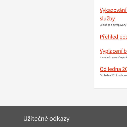
Vykazování 
služby
Jedná se o agregovaný 
Přehled po
Vyplacení 
V souladu s uzavřenými
Od ledna 2
Od ledna 2018 mohou st
Navigace
Užitečné odkazy
v