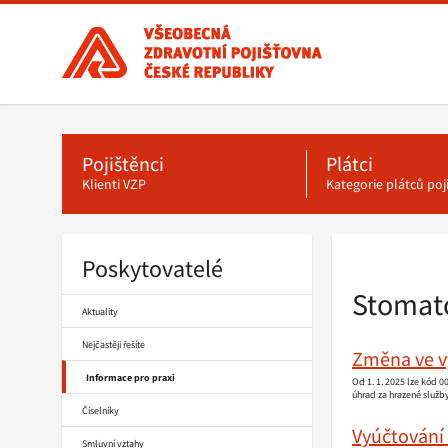
Všeobecná
zdravotní
pojišťovna
ČR,
Hlavní
menu
hlavní
stránka
Pojištěnci
Plátci
Klienti VZP
Kategorie plátců po
Poskytovatelé
Drobečková
navigace
Stomat
Aktuality
Nejčastěji řešíte
Změna ve vy
Informace pro praxi
Od 1. 1. 2025 lze kód 
úhrad za hrazené služb
Číselníky
Vyúčtování
Smluvní vztahy