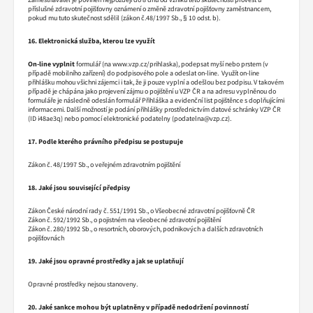
příslušné zdravotní pojišťovny oznámení o změně zdravotní pojišťovny zaměstnancem,
pokud mu tuto skutečnost sdělil (zákon č.48/1997 Sb., § 10 odst. b).
16. Elektronická služba, kterou lze využít
On-line vyplnit
formulář (na www.vzp.cz/prihlaska), podepsat myší nebo prstem (v
případě mobilního zařízení) do podpisového pole a odeslat on-line. Využít on-line
přihlášku mohou všichni zájemci i tak, že ji pouze vyplní a odešlou bez podpisu. V takovém
případě je chápána jako projevení zájmu o pojištění u VZP ČR a na adresu vyplněnou do
formuláře je následně odeslán formulář Přihláška a evidenční list pojištěnce s doplňujícími
informacemi. Další možností je podání přihlášky prostřednictvím datové schránky VZP ČR
(ID i48ae3q) nebo pomocí elektronické podatelny (podatelna@vzp.cz).
17. Podle kterého právního předpisu se postupuje
Zákon č. 48/1997 Sb., o veřejném zdravotním pojištění
18. Jaké jsou související předpisy
Zákon České národní rady č. 551/1991 Sb., o Všeobecné zdravotní pojišťovně ČR
Zákon č. 592/1992 Sb., o pojistném na všeobecné zdravotní pojištění
Zákon č. 280/1992 Sb., o resortních, oborových, podnikových a dalších zdravotních
pojišťovnách
19. Jaké jsou opravné prostředky a jak se uplatňují
Opravné prostředky nejsou stanoveny.
20. Jaké sankce mohou být uplatněny v případě nedodržení povinností