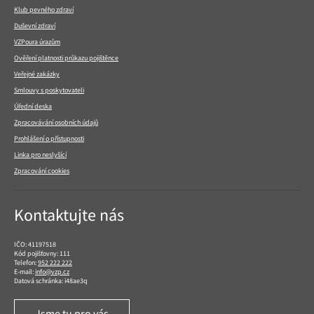
Klub pevného zdraví
Duševní zdraví
VZPoura úrazům
Ověření platnosti průkazu pojištěnce
Veřejné zakázky
Smlouvy s poskytovateli
Úřední deska
Zpracovávání osobních údajů
Prohlášení o přístupnosti
Linka pro neslyšící
Zpracování cookies
Kontaktujte nás
IČO: 41197518
Kód pojišťovny: 111
Telefon:
952 222 222
E-mail:
info@vzp.cz
Datová schránka: i48ae3q
Jsme tu pro vás