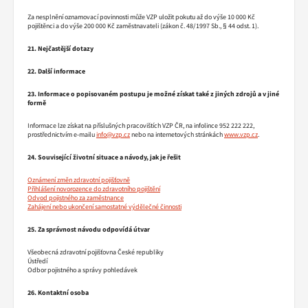
Za nesplnění oznamovací povinnosti může VZP uložit pokutu až do výše 10 000 Kč
pojištěnci a do výše 200 000 Kč zaměstnavateli (zákon č. 48/1997 Sb., § 44 odst. 1).
21. Nejčastější dotazy
22. Další informace
23. Informace o popisovaném postupu je možné získat také z jiných zdrojů a v jiné
formě
Informace lze získat na příslušných pracovištích VZP ČR, na infolince 952 222 222,
prostřednictvím e-mailu
info@vzp.cz
nebo na internetových stránkách
www.vzp.cz
.
24. Související životní situace a návody, jak je řešit
Oznámení změn zdravotní pojišťovně
Přihlášení novorozence do zdravotního pojištění
Odvod pojistného za zaměstnance
Zahájení nebo ukončení samostatné výdělečné činnosti
25. Za správnost návodu odpovídá útvar
Všeobecná zdravotní pojišťovna České republiky
Ústředí
Odbor pojistného a správy pohledávek
26. Kontaktní osoba