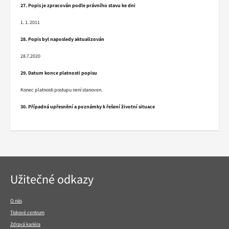
27. Popis je zpracován podle právního stavu ke dni
1. 1. 2011
28. Popis byl naposledy aktualizován
28.7.2020
29. Datum konce platnosti popisu
Konec platnosti postupu není stanoven.
30. Případná upřesnění a poznámky k řešení životní situace
Navigace
Užitečné odkazy
v
patičce
O nás
Tiskové centrum
Zdravá kariéra