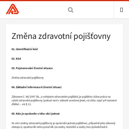
Všeobecná
zdravotní
pojišťovna
ME
ČR,
Drobečková
Změna zdravotní pojišťovny
hlavní
navigace
stránka
01. Identifikační kód
02. Kód
03. Pojmenování životní situace
Změna zdravotní pojišťovny
04. Základní informace k životní situaci
Zákonem č. 48/1997 Sb., o veřejném zdravotním pojištění, je pojištěnci dáno právo na
výběr zdravotní pojišťovny (pokud není v zákoně uvedeno jinak, viz dále, např. při narození
dítěte) – viz § 11.
05. Kdo je oprávněn v této věci jednat
Ve věci změny zdravotní pojišťovny je oprávněn jednat pojištěnec, případně jeho zákonný
zástupce, opatrovník nebo poručník (za osoby nezletilé a osoby bez způsobilosti k