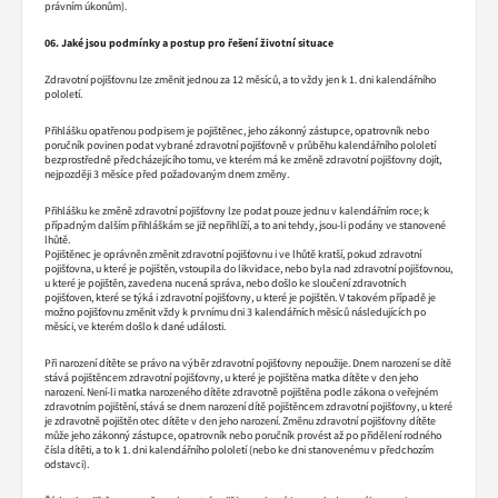
právním úkonům).
06. Jaké jsou podmínky a postup pro řešení životní situace
Zdravotní pojišťovnu lze změnit jednou za 12 měsíců, a to vždy jen k 1. dni kalendářního
pololetí.
Přihlášku opatřenou podpisem je pojištěnec, jeho zákonný zástupce, opatrovník nebo
poručník povinen podat vybrané zdravotní pojišťovně v průběhu kalendářního pololetí
bezprostředně předcházejícího tomu, ve kterém má ke změně zdravotní pojišťovny dojít,
nejpozději 3 měsíce před požadovaným dnem změny.
Přihlášku ke změně zdravotní pojišťovny lze podat pouze jednu v kalendářním roce; k
případným dalším přihláškám se již nepřihlíží, a to ani tehdy, jsou-li podány ve stanovené
lhůtě.
Pojištěnec je oprávněn změnit zdravotní pojišťovnu i ve lhůtě kratší, pokud zdravotní
pojišťovna, u které je pojištěn, vstoupila do likvidace, nebo byla nad zdravotní pojišťovnou,
u které je pojištěn, zavedena nucená správa, nebo došlo ke sloučení zdravotních
pojišťoven, které se týká i zdravotní pojišťovny, u které je pojištěn. V takovém případě je
možno pojišťovnu změnit vždy k prvnímu dni 3 kalendářních měsíců následujících po
měsíci, ve kterém došlo k dané události.
Při narození dítěte se právo na výběr zdravotní pojišťovny nepoužije. Dnem narození se dítě
stává pojištěncem zdravotní pojišťovny, u které je pojištěna matka dítěte v den jeho
narození. Není-li matka narozeného dítěte zdravotně pojištěna podle zákona o veřejném
zdravotním pojištění, stává se dnem narození dítě pojištěncem zdravotní pojišťovny, u které
je zdravotně pojištěn otec dítěte v den jeho narození. Změnu zdravotní pojišťovny dítěte
může jeho zákonný zástupce, opatrovník nebo poručník provést až po přidělení rodného
čísla dítěti, a to k 1. dni kalendářního pololetí (nebo ke dni stanovenému v předchozím
odstavci).