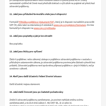
při zastupování opatrovníkem nebo rozsudek soudu o výkonu poručnictví. Osoby
samostatně výdělečně činné musí předložit doklad o výši záloh na pojistné od předchozí
zdravotní pojišťovny.
11. Jaké jsou příslušné formuláře a kde jsou k dispozici
Formulář
Přihláška pojištěnce
, který je k dispozici na každém pracovišti
VZP ČR, dále také na internetových stránkách
www.vzp.cz/pojistenci/formulare
. On-line
formulář je k dispozici na
www.vzp.cz/prihlaska
.
12. Jaké jsou poplatky a jak je lze uhradit
Bez poplatku
13. Jaké jsou lhůty pro vyřízení
Žádá-li pojištěnec nebo zákonný zástupce pojištěnce zdravotní pojišťovnu v souladu s
příslušným ustanovením zákona, je zdravotní pojišťovna povinna jeho žádosti vyhovět bez
průtahů. Zdravotní pojišťovna není oprávněna přijmout pojištěnce v jiných lhůtách, než je
uvedeno v zákoně.
14. Kteří jsou další účastníci řešení životní situace
Další účastníci nejsou stanoveni.
15. Jaké další činnosti jsou po žadateli požadovány
Změní-li zdravotní pojišťovnu zaměstnanec, je povinen nahlásit změnu svému
zaměstnavateli, a to do 8 dnů (zákon č. 48/1997 Sb., § 12 odst. b).
Zaměstnavatel je povinen nejpozději do 8 dnů od vzniku této skutečnosti provést u