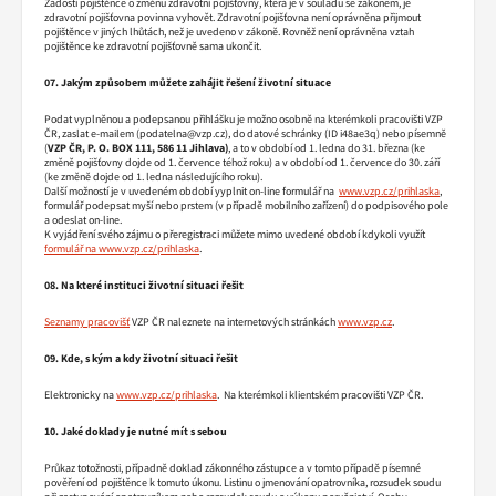
Žádosti pojištěnce o změnu zdravotní pojišťovny, která je v souladu se zákonem, je
zdravotní pojišťovna povinna vyhovět. Zdravotní pojišťovna není oprávněna přijmout
pojištěnce v jiných lhůtách, než je uvedeno v zákoně. Rovněž není oprávněna vztah
pojištěnce ke zdravotní pojišťovně sama ukončit.
07. Jakým způsobem můžete zahájit řešení životní situace
Podat vyplněnou a podepsanou přihlášku je možno osobně na kterémkoli pracovišti VZP
ČR, zaslat e-mailem (podatelna@vzp.cz), do datové schránky (ID i48ae3q) nebo písemně
(
VZP ČR, P. O. BOX 111, 586 11 Jihlava)
, a to v období od 1. ledna do 31. března (ke
změně pojišťovny dojde od 1. července téhož roku) a v období od 1. července do 30. září
(ke změně dojde od 1. ledna následujícího roku).
Další možností je v uvedeném období yyplnit on-line formulář na
www.vzp.cz/prihlaska
,
formulář podepsat myší nebo prstem (v případě mobilního zařízení) do podpisového pole
a odeslat on-line.
K vyjádření svého zájmu o přeregistraci můžete mimo uvedené období kdykoli využít
formulář na www.vzp.cz/prihlaska
.
08. Na které instituci životní situaci řešit
Seznamy pracovišť
VZP ČR naleznete na internetových stránkách
www.vzp.cz
.
09. Kde, s kým a kdy životní situaci řešit
Elektronicky na
www.vzp.cz/prihlaska
. Na kterémkoli klientském pracovišti VZP ČR.
10. Jaké doklady je nutné mít s sebou
Průkaz totožnosti, případně doklad zákonného zástupce a v tomto případě písemné
pověření od pojištěnce k tomuto úkonu. Listinu o jmenování opatrovníka, rozsudek soudu