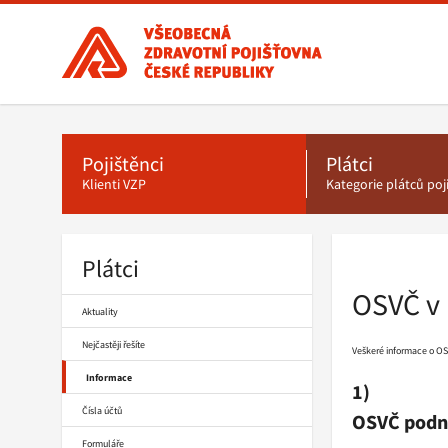
Všeobecná
zdravotní
pojišťovna
ČR,
Hlavní
menu
hlavní
stránka
Pojištěnci
Plátci
Klienti VZP
Kategorie plátců po
Plátci
Drobečková
navigace
OSVČ v 
Aktuality
Nejčastěji řešíte
Veškeré informace o OS
Informace
1)
Čísla účtů
OSVČ podnik
Formuláře