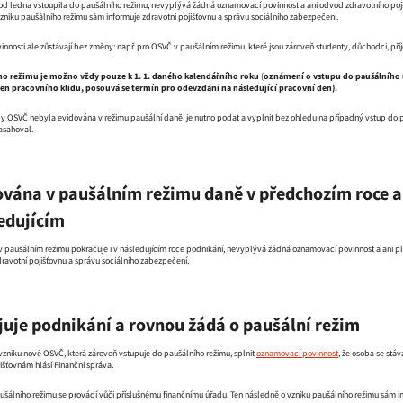
 od ledna vstoupila do paušálního režimu, nevyplývá žádná oznamovací povinnost a ani odvod zdravotního poji
zniku paušálního režimu sám informuje zdravotní pojišťovnu a správu sociálního zabezpečení.
nnosti ale zůstávají bez změny: např. pro OSVČ v paušálním režimu, které jsou zároveň studenty, důchodci, př
ho režimu je možno vždy pouze k 1. 1. daného kalendářního roku
(
oznámení o vstupu do paušálního r
den pracovního klidu, posouvá se termín pro odevzdání na následující pracovní den).
y OSVČ nebyla evidována v režimu paušální daně je nutno podat a vyplnit bez ohledu na případný vstup do pa
sahoval.
vána v paušálním režimu daně v předchozím roce a 
ledujícím
v paušálním režimu pokračuje i v následujícím roce podnikání, nevyplývá žádná oznamovací povinnost a ani pla
ravotní pojišťovnu a správu sociálního zabezpečení.
uje podnikání a rovnou žádá o paušální režim
 vzniku nové OSVČ, která zároveň vstupuje do paušálního režimu, splnit
oznamovací povinnost
, že osoba se stá
išťovnám hlásí Finanční správa.
ušálního režimu se provádí vůči příslušnému finančnímu úřadu. Ten následně o vzniku paušálního režimu sám in