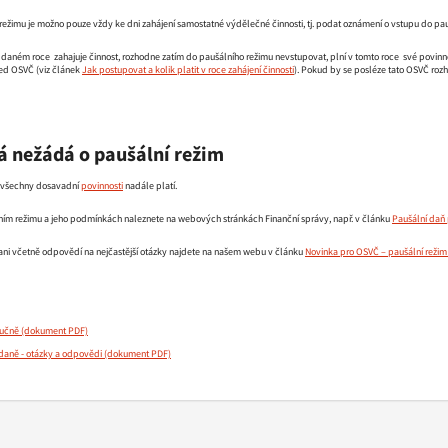
režimu je možno pouze vždy ke dni zahájení samostatné výdělečné činnosti, tj. podat oznámení o vstupu do pau
 daném roce zahajuje činnost, rozhodne zatím do paušálního režimu nevstupovat, plní v tomto roce své povin
led OSVČ (viz článek
Jak postupovat a kolik platit v roce zahájení činnosti
). Pokud by se posléze tato OSVČ roz
á nežádá o paušální režim
, všechny dosavadní
povinnosti
nadále platí.
lním režimu a jeho podmínkách naleznete na webových stránkách Finanční správy, např. v článku
Paušální daň 
ani včetně odpovědí na nejčastější otázky najdete na našem webu v článku
Novinka pro OSVČ – paušální režim da
ručně
daně - otázky a odpovědi