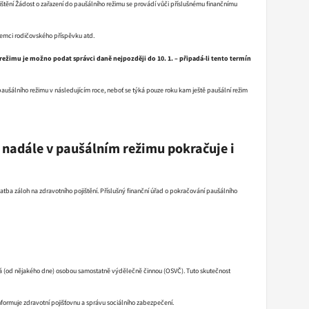
štění Žádost o zařazení do paušálního režimu se provádí vůči příslušnému finančnímu
íjemci rodičovského příspěvku atd.
ežimu je možno podat správci daně nejpozději do 10. 1. – připadá-li tento termín
ušálního režimu v následujícím roce, neboť se týká pouze roku kam ještě paušální režim
nadále v paušálním režimu pokračuje i
tba záloh na zdravotního pojištění. Příslušný finanční úřad o pokračování paušálního
vá (od nějakého dne) osobou samostatně výdělečně činnou (OSVČ). Tuto skutečnost
formuje zdravotní pojišťovnu a správu sociálního zabezpečení.