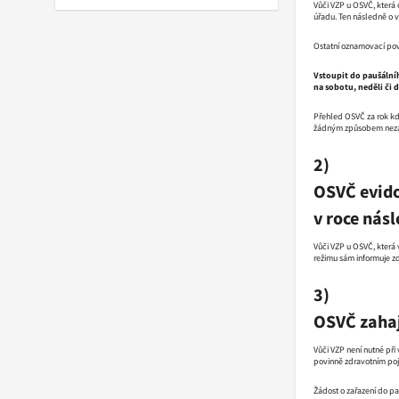
Vůči VZP u OSVČ, která
úřadu. Ten následně o v
Ostatní oznamovací povi
Vstoupit do paušální
na sobotu, neděli či 
Přehled OSVČ za rok kd
žádným způsobem neza
2)
OSVČ evido
v roce nás
Vůči VZP u OSVČ, která 
režimu sám informuje zd
3)
OSVČ zahaj
Vůči VZP není nutné při
povinně zdravotním poj
Žádost o zařazení do pa