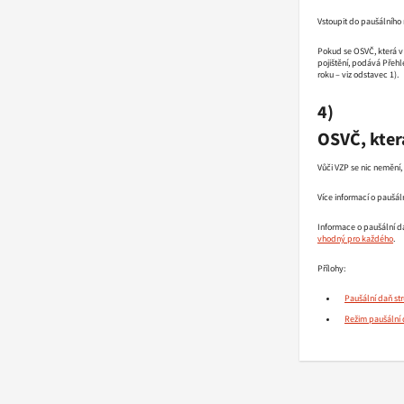
Vstoupit do paušálního 
Pokud se OSVČ, která v
pojištění, podává Přeh
roku – viz odstavec 1).
4)
OSVČ, kter
Vůči VZP se nic nemění
Více informací o paušá
Informace o paušální d
vhodný pro každého
.
Přílohy:
Paušální daň st
Režim paušální 