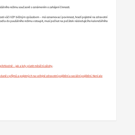
šálního režimu současně s oznámením o zahájení činnosti.
nosti vůči VZP běžným způsobem – má oznamovací povinnost, hradí pojistné na zdravotní
hodla do paušálního režimu vstoupit, musí počkat na počátek následujícího kalendářního
přehledně – jak a kdy platit měsíční zálohy
.
ně z příjmů a pojistných na veřejné zdravotní pojištění a sociální pojištění. Není ale