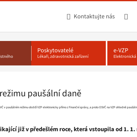
Kontaktujte nás
Poskytovatelé
e-VZP
jistného
Lékaři, zdravotnická zařízení
Elektronick
režimu paušální daně
VČ v paušálním režimu obdrží VZP elektronicky přímo z Finanční správy, a proto OSVČ na VZP ohledně paušáln
ající již v předešlém roce, která vstoupila od 1. 1