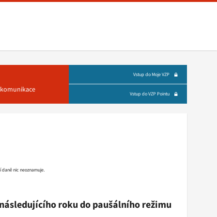
Vstup do Moje VZP
á komunikace
Vstup do VZP Pointu
í daně nic neoznamuje.
. následujícího roku do paušálního režimu