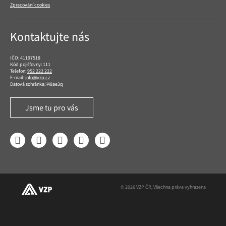
Zpracování cookies
Kontaktujte nás
IČO: 41197518
Kód pojišťovny: 111
Telefon:
952 222 222
E-mail:
info@vzp.cz
Datová schránka: i48ae3q
Jsme tu pro vás
Facebook
LinkedIn
YouTube
Instagram
Twitter
© 2026 VZP ČR, Všechna práva vyhrazena