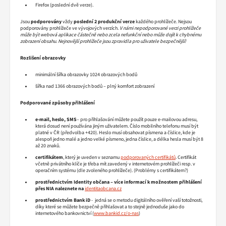
Firefox (poslední dvě verze).
Jsou
podporovány
vždy
poslední 2 produkční verze
každého prohlížeče. Nejsou
podporovány prohlížeče ve vývojových verzích.
V námi nepodporované verzi prohlížeče
může být webová aplikace částečně nebo zcela nefunkční nebo může dojít k chybnému
zobrazení obsahu. Nejnovější prohlížeče jsou zpravidla pro uživatele bezpečnější!
Rozlišení obrazovky
minimální šířka obrazovky 1024 obrazových bodů
šířka nad 1366 obrazových bodů – plný komfort zobrazení
Podporované způsoby přihlášení
e-mail, heslo, SMS
– pro přihlašování můžete použít pouze e-mailovou adresu,
která dosud není používána jiným uživatelem. Číslo mobilního telefonu musí být
platné v ČR (předvolba +420). Heslo musí obsahovat písmena a číslice, kde je
alespoň jedno malé a jedno velké písmeno, jedna číslice, a délka hesla musí být 8
až 20 znaků.
certifikátem
, který je uveden v seznamu
podporovaných certifikátů
. Certifikát
včetně privátního klíče je třeba mít zavedený v internetovém prohlížeči resp. v
operačním systému (dle zvoleného prohlížeče). (Problémy s certifikátem?)
prostřednictvím Identity občana – více informací k možnostem přihlášení
přes NIA naleznete na
identitaobcana.cz
prostřednictvím Bank iD
- jedná se o metodu digitálního ověření vaší totožnosti,
díky které se můžete bezpečně přihlašovat a to stejně jednoduše jako do
internetového bankovnictví (
www.bankid.cz/o-nas
)