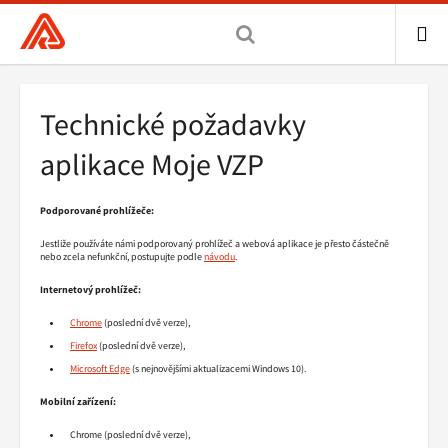
Všeobecná
zdravotní
pojišťovna
ME
ČR,
Drobečková
Technické požadavky
hlavní
navigace
stránka
aplikace Moje VZP
Podporované prohlížeče:
Jestliže používáte námi podporovaný prohlížeč a webová aplikace je přesto částečně
nebo zcela nefunkční, postupujte podle
návodu
.
Internetový prohlížeč:
Chrome
(poslední dvě verze),
Firefox
(poslední dvě verze),
Microsoft Edge
(s nejnovějšími aktualizacemi Windows 10).
Mobilní zařízení:
Chrome (poslední dvě verze),