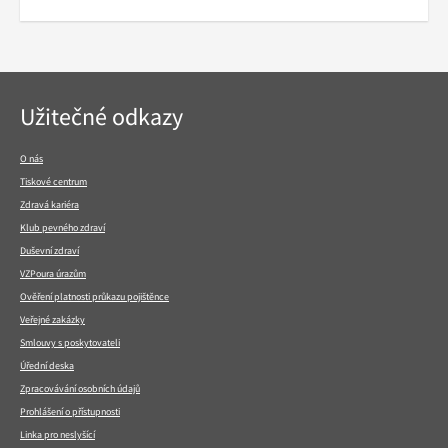
Navigace
Užitečné odkazy
v
patičce
O nás
Tiskové centrum
Zdravá kariéra
Klub pevného zdraví
Duševní zdraví
VZPoura úrazům
Ověření platnosti průkazu pojištěnce
Veřejné zakázky
Smlouvy s poskytovateli
Úřední deska
Zpracovávání osobních údajů
Prohlášení o přístupnosti
Linka pro neslyšící