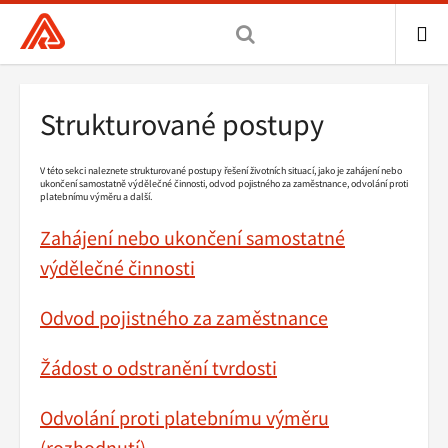
Všeobecná
zdravotní
pojišťovna
ME
ČR,
Drobečková
Strukturované postupy
hlavní
navigace
stránka
V této sekci naleznete strukturované postupy řešení životních situací, jako je zahájení nebo
ukončení samostatně výdělečné činnosti, odvod pojistného za zaměstnance, odvolání proti
platebnímu výměru a další.
Zahájení nebo ukončení samostatné
výdělečné činnosti
Odvod pojistného za zaměstnance
Žádost o odstranění tvrdosti
Odvolání proti platebnímu výměru
(rozhodnutí)