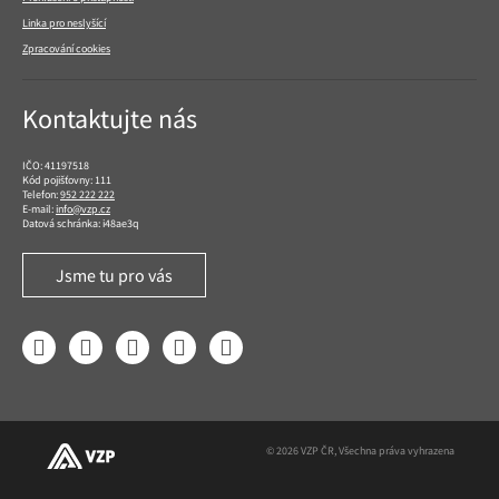
Linka pro neslyšící
Zpracování cookies
Kontaktujte nás
IČO: 41197518
Kód pojišťovny: 111
Telefon:
952 222 222
E-mail:
info@vzp.cz
Datová schránka: i48ae3q
Jsme tu pro vás
Facebook
LinkedIn
YouTube
Instagram
Twitter
© 2026 VZP ČR, Všechna práva vyhrazena