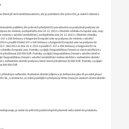
u
u (která již není zaměstnavatelem, ale je podnikem dle práva EU), je nutné k žádost o
m zdravotním pojištění, dle právních předpisů EU považováno za poskytnutí podpory de
odporu de minimis, zveřejněného dne 24. 12. 2013 v Úředním věstníku Evropské unie, resp.
e minimis v odvětví zemědělství, zveřejněného dne 24. 12. 2013 v Úředním věstníku
nků 107 a 108 Smlouvy o fungování Evropské unie na podporu de minimis v odvětví
6. 2014 o použití článků 107 a 108 Smlouvy o fungování Evropské unie na podporu de
U) č. 360/2012 ze dne 25. 4. 2012 o použití čl. 107 a 108 Smlouvy o fungování EU na
ěstníku Evropské unie. Podniky vyvíjející hospodářskou činnost ve všech odvětvích s
přesáhnout 200 000 EUR. Podniky vyvíjející hospodářskou činnost v odvětví silniční
jící hospodářskou činnost v odvětví zemědělství mohou obdržet v rozhodném období
et v rozhodném období podporu, která nesmí přesáhnout 30 000 EUR. Podniky vyvíjející
ut 500 000 EUR.
říslušným nařízením. Rozhodné období příjemce je definováno jako tři po sobě jdoucí
91 Sb., o účetnictví, ve znění pozdějších předpisů je tímto časovým úsekem účetní období
isponuje, je nutné do pěti dnů podání doplnit písemně nebo ústně do protokolu.