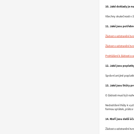
10. Jaké doklady je n
Všechny skutečnosti v 
11. Jaké jsou potřebn
Žádost o odstranění tvr
Žádost o odstranění tvr
Prohlášení k žádosti o o
12. Jaké jsou poplatky
Správní ani jiné poplat
13. Jaké jsou lhůty pr
O žádosti musí být rozh
Nedodržení lhůty k vyd
formou splátek, plátce 
14. Kteří jsou další ú
Žádost o odstranění tv