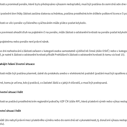
rdosti a prominutí penále, které bylo předepsáno výkazem nedoplatků, musí být podána do osmi dnů ode dne v
-li poslední den lhůty žádost zaslána datovou schránkou, podána prostřednictvím držitele poštovní licence č
rdosti ve věci penále vyčísleného vyúčtováním může plátce podat kdykoliv.
a povinnost uhradit dluh na pojistném či na penále, může žádost o odstranění tvrdosti na penále podat kdykoliv,
 pojistnému nebo penále není právní nárok.
 ke dni rozhodování o žádosti zařazen v kategorii osoba samostatně výdělečně činná (dále OSVČ) nebo v kategor
je nutné k žádost o odstranění tvrdosti přiložit Prohlášení k žádosti o odstranění tvrdosti (k tomu viz bod 15).
ájit řešení životní situace
rdosti může být podána písemně, ústně do protokolu anebo v elektronické podobě (podání musí být opatřeno
jmé, komu je určena, kdo ji podává, co žadatel žádá a z jakých důvodů, a musí být podepsaná.
ivotní situaci řešit
rdosti se podává prostřednictvím regionální pobočky VZP ČR (dále RP), která platební výměr nebo výkaz nedo
otní situaci řešit
ůtě (do nabytí právní moci platebního výměru nebo do osmi dnů od vykonatelnosti, tj. doručení výkazu nedopl
lu).