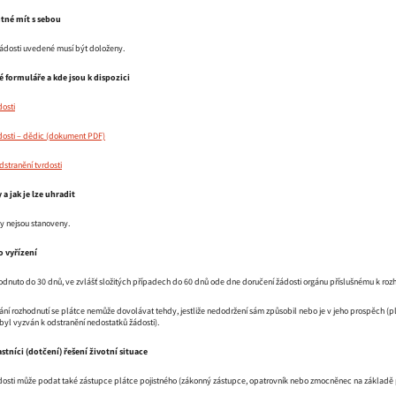
utné mít s sebou
žádosti uvedené musí být doloženy.
é formuláře a kde jsou k dispozici
dosti
dosti – dědic
dstranění tvrdosti
 a jak je lze uhradit
ky nejsou stanoveny.
o vyřízení
odnuto do 30 dnů, ve zvlášť složitých případech do 60 dnů ode dne doručení žádosti orgánu příslušnému k roz
ání rozhodnutí se plátce nemůže dovolávat tehdy, jestliže nedodržení sám způsobil nebo je v jeho prospěch (
byl vyzván k odstranění nedostatků žádosti).
častníci (dotčení) řešení životní situace
rdosti může podat také zástupce plátce pojistného (zákonný zástupce, opatrovník nebo zmocněnec na základě 