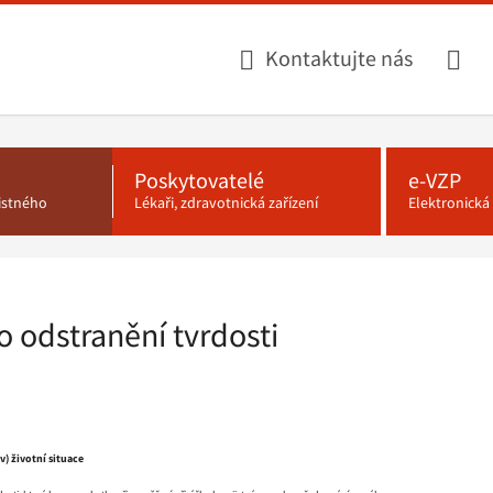
Kontaktujte nás
Poskytovatelé
e-VZP
jistného
Lékaři, zdravotnická zařízení
Elektronick
o odstranění tvrdosti
) životní situace