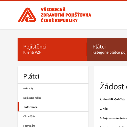
Všeobecná
zdravotní
pojišťovna
ČR,
Hlavní
menu
hlavní
stránka
Pojištěnci
Plátci
Klienti VZP
Kategorie plátců po
Plátci
Drobečková
navigace
Žádost 
Aktuality
Nejčastěji řešíte
1. Identifikační číslo
Informace
2. Kód
Čísla účtů
3. Pojmenování (název
Formuláře