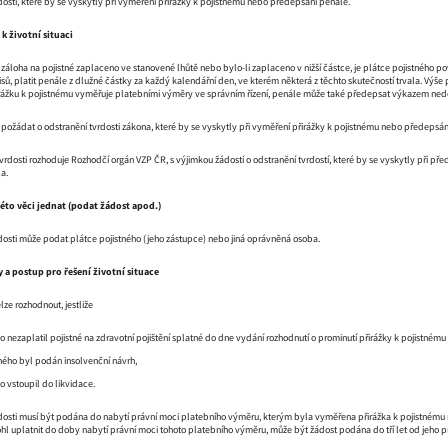
dosti, které by se vyskytly při vyměření přirážky k pojistnému nebo předepsání penále.
k životní situaci
 záloha na pojistné zaplaceno ve stanovené lhůtě nebo bylo-li zaplaceno v nižší částce, je plátce pojistného po
sů, platit penále z dlužné částky za každý kalendářní den, ve kterém některá z těchto skutečností trvala. Výš
irážku k pojistnému vyměřuje platebními výměry ve správním řízení, penále může také předepsat výkazem ned
požádat o odstranění tvrdosti zákona, které by se vyskytly při vyměření přirážky k pojistnému nebo předepsán
tvrdosti rozhoduje Rozhodčí orgán VZP ČR, s výjimkou žádostí o odstranění tvrdostí, které by se vyskytly při p
a.
této věci jednat (podat žádost apod.)
dosti může podat plátce pojistného (jeho zástupce) nebo jiná oprávněná osoba.
 a postup pro řešení životní situace
lze rozhodnout, jestliže
o nezaplatil pojistné na zdravotní pojištění splatné do dne vydání rozhodnutí o prominutí přirážky k pojistném
tného byl podán insolvenční návrh,
o vstoupil do likvidace.
rdosti musí být podána do nabytí právní moci platebního výměru, kterým byla vyměřena přirážka k pojistnému 
hl uplatnit do doby nabytí právní moci tohoto platebního výměru, může být žádost podána do tří let od jeho p