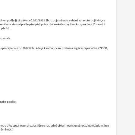
vinen podle § 18 zákona č. 592/1992 Sb., o pojistném na veřejné zdravotní pojištění, ve
e penále se stanoví podle předpisů práva občanského o výši úroku z prodlení. Zdravotní
oplatků.
í penále.
ředepsání penále do 30 000 Kč, kde je k rozhodování příslušná regionální pobočka VZP ČR,
u nebo penále,
nebo předepsáno penále. Jestliže se následně objeví nové skutečnosti, které žadatel bez
rávní moci.