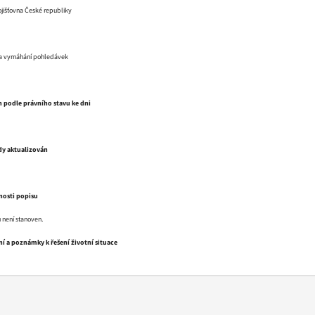
jišťovna České republiky
í a vymáhání pohledávek
n podle právního stavu ke dni
dy aktualizován
nosti popisu
 není stanoven.
í a poznámky k řešení životní situace