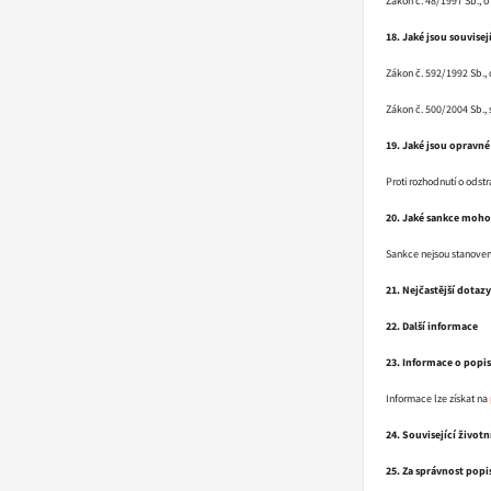
Zákon č. 48/1997 Sb., o
18. Jaké jsou souvisej
Zákon č. 592/1992 Sb., 
Zákon č. 500/2004 Sb., 
19. Jaké jsou opravné
Proti rozhodnutí o odstr
20. Jaké sankce moho
Sankce nejsou stanoven
21. Nejčastější dotazy
22. Další informace
23. Informace o popis
Informace lze získat na
24. Související životní
25. Za správnost pop