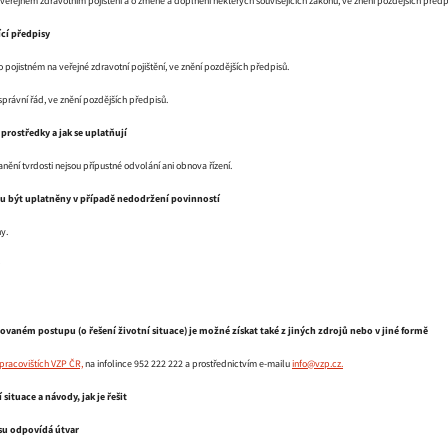
 veřejném zdravotním pojištění a o změně a doplnění některých souvisejících zákonů, ve znění pozdějších předp
ící předpisy
o pojistném na veřejné zdravotní pojištění, ve znění pozdějších předpisů
.
správní řád, ve znění pozdějších předpisů.
 prostředky a jak se uplatňují
anění tvrdosti nejsou přípustné odvolání ani obnova řízení.
u být uplatněny v případě nedodržení povinností
y.
ovaném postupu (o řešení životní situace) je možné získat také z jiných zdrojů nebo v jiné formě
pracovištích VZP ČR,
na infolince 952 222 222 a prostřednictvím e-mailu
info@vzp.cz.
 situace a návody, jak je řešit
isu odpovídá útvar