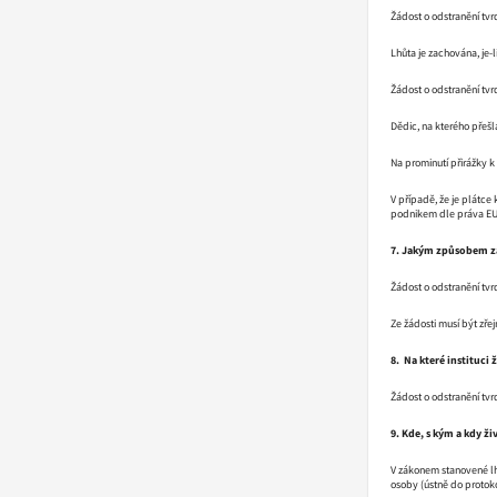
Žádost o odstranění tv
Lhůta je zachována, je
Žádost o odstranění tv
Dědic, na kterého přešl
Na prominutí přirážky k
V případě, že je plátce
podnikem dle práva EU), 
7. Jakým způsobem zah
Žádost o odstranění tv
Ze žádosti musí být zře
8.
Na které instituci ž
Žádost o odstranění tv
9. Kde, s kým a kdy živ
V zákonem stanovené lh
osoby (ústně do protoko