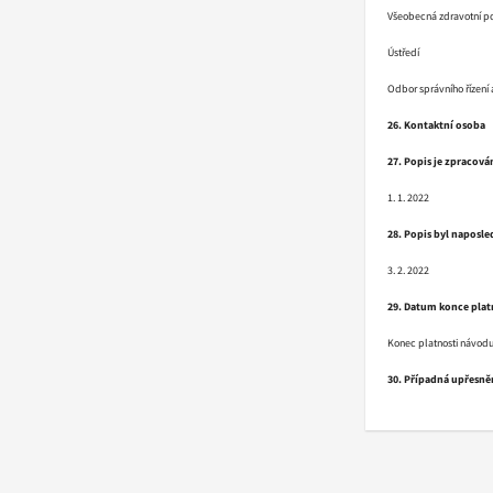
Všeobecná zdravotní po
Ústředí
Odbor správního řízen
26. Kontaktní osoba
27. Popis je zpracová
1. 1. 2022
28. Popis byl naposle
3. 2. 2022
29. Datum konce plat
Konec platnosti návodu
30. Případná upřesněn