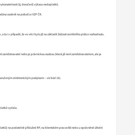
ykonatelnosti (tj. doručení) výkazu nedoplatků.
i podána osobně na pobočce VZP ČR.
 a to i v případě, že ve věci bylo již na základě žádosti zemřelého plátce rozhodnuto.
ii zaměstnavatel nebo je právnickou osobou (která již není zaměstnavatelem, ale je
 zaručeným elektronickým podpisem – viz bod 16).
platků vydala.
atků) na podatelně příslušné RP, na klientském pracovišti nebo u oprávněné úřední