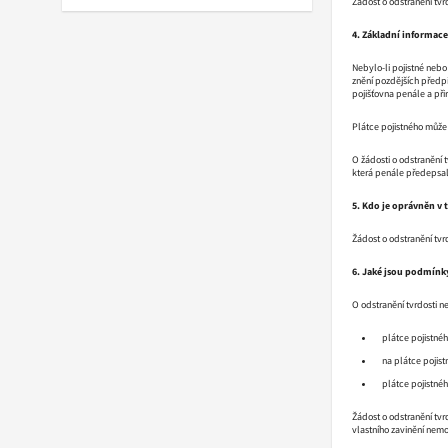
Žádost o odstranění tvr
4. Základní informace 
Nebylo-li pojistné nebo
znění pozdějších předpi
pojišťovna penále a př
Plátce pojistného může 
O žádosti o odstranění 
která penále předepsal
5. Kdo je oprávněn v 
Žádost o odstranění tvr
6. Jaké jsou podmínky
O odstranění tvrdosti ne
plátce pojistnéh
na plátce pojis
plátce pojistnéh
Žádost o odstranění tv
vlastního zavinění nemo