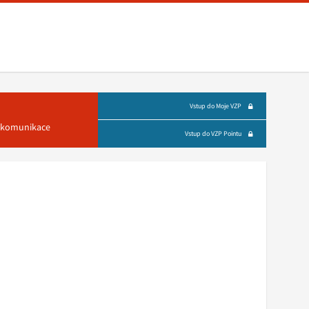
Vstup do Moje VZP
á komunikace
Vstup do VZP Pointu