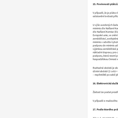
15. Povinnosti plátců
V případě, že je plátce
odstranění tvrdosti přilo
U výše uvedených žadate
minimis dle Nařízení Ko
dle Nařízení Komise (EU
Evropské unie, ve znění
zemědělství, zveřejněné
minimis v odvětví rybol
podporu de minimis udí
výjimkou zemědělské pr
nákladní dopravy pro c
podporu, která nesmí p
hospodářskou činnost 
Rozhodné období je obd
účetní období (2 celá +
– nepřetržitě po sobě 
16. Elektronická služb
Žádost lze podat prost
V případě e-mailového
17. Podle kterého pr