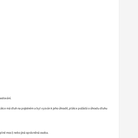
hodování.
plátce má dluh na pojistném a byl vyzván k jeho úhradě, plátce požádá o úhradu dluhu
plné moci) nebo jiná oprávněná osoba.