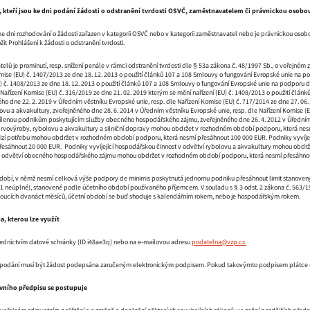
, kteří jsou ke dni podání žádosti o odstranění tvrdosti OSVČ, zaměstnavatelem či právnickou osobo
 ke dni rozhodování o žádosti zařazen v kategorii OSVČ nebo v kategorii zaměstnavatel nebo je právnickou osobo
žit Prohlášení k žádosti o odstranění tvrdosti.
lů je prominutí, resp. snížení penále v rámci odstranění tvrdosti dle § 53a zákona č. 48/1997 Sb., o veřejné
mise (EU) č. 1407/2013 ze dne 18. 12. 2013 o použití článků 107 a 108 Smlouvy o fungování Evropské unie na p
) č. 1408/2013 ze dne 18. 12. 2013 o použití článků 107 a 108 Smlouvy o fungování Evropské unie na podporu d
 Nařízení Komise (EU) č. 316/2019 ze dne 21. 02. 2019 kterým se mění nařízení (EU) č. 1408/2013 o použití člá
ho dne 22. 2. 2019 v Úředním věstníku Evropské unie, resp. dle Nařízení Komise (EU) č. 717/2014 ze dne 27. 0
ovu a akvakultury, zveřejněného dne 28. 6. 2014 v Úředním věstníku Evropské unie, resp. dle Nařízení Komise (E
lenou podnikům poskytujícím služby obecného hospodářského zájmu, zveřejněného dne 26. 4. 2012 v Úředním v
vovýroby, rybolovu a akvakultury a silniční dopravy mohou obdržet v rozhodném období podporu, která nesmí 
izí potřebu mohou obdržet v rozhodném období podporu, která nesmí přesáhnout 100 000 EUR. Podniky vyvíje
řesáhnout 20 000 EUR. Podniky vyvíjející hospodářskou činnost v odvětví rybolovu a akvakultury mohou obdrž
v odvětví obecného hospodářského zájmu mohou obdržet v rozhodném období podporu, která nesmí přesáhno
obí, v němž nesmí celková výše podpory de minimis poskytnutá jednomu podniku přesáhnout limit stanovený p
 1 neúplné), stanovené podle účetního období používaného příjemcem. V souladu s § 3 odst. 2 zákona č. 563/19
jdoucích dvanáct měsíců, účetní období se buď shoduje s kalendářním rokem, nebo je hospodářským rokem.
a, kterou lze využít
řednictvím datové schránky (ID i48ae3q) nebo na e-mailovou adresu
podatelna@vzp.cz.
 podání musí být žádost podepsána zaručeným elektronickým podpisem. Pokud takovýmto podpisem plátce ned
ávního předpisu se postupuje