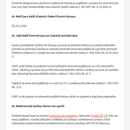
Oznámit zahájení nebo ukončení výdělečné činnosti je pojištěnec povinen do osmi dnů ode
dne, kdy tuto činnost zahájil nebo ukončil (podle zákona č. 48/1997 Sb., § 10 odst. 3).
14. Kteří jsou další účastníci řešení životní situace
ŽÚ, FÚ, OSSZ
15. Jaké další činnosti jsou po žadateli požadovány
Osoba samostatně výdělečně činná je povinna do jednoho měsíce po podání daňového
přiznání za předchozí zdaňovací období předložit zdravotní pojišťovně vyplněný formulář
Přehled o příjmech a výdajíchza toto zdaňované období (zákon č. 592/1992 Sb., § 24, odst.
2)
OSVČ platí zálohy na pojistné na účet příslušné zdravotní pojišťovny za celý kalendářní
měsíc. Záloha je splatná od prvního dne kalendářního měsíce, na který se platí, do osmého
dne následujícího kalendářního měsíce (zákon č. 592/1992 Sb., § 7).
Pojistné na zdravotní pojištění je ve výši 13,5 % z vyměřovacího základu (zákon č. 592/1992
Sb., § 2).
OSVČ platí pojistné na zdravotní pojištění formou záloh na pojistné a doplatku pojistného.
16. Elektronická služba, kterou lze využít
Oznámit skutečnosti lze pomocí
elektronické podatelny
, nebo přes
Portál VZP ČR
, kde ale
musí pojištěnec vlastnit příslušné certifikáty pro přístup a elektronický podpis. Další
možností je podání oznámení prostřednictvím datové schránky VZP ČR (ID i48ae3q).