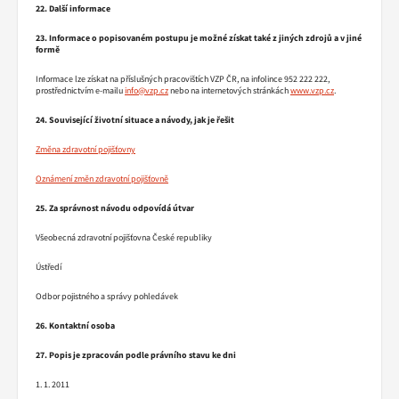
22. Další informace
23. Informace o popisovaném postupu je možné získat také z jiných zdrojů a v jiné
formě
Informace lze získat na příslušných pracovištích VZP ČR, na infolince 952 222 222,
prostřednictvím e-mailu
info@vzp.cz
nebo na internetových stránkách
www.vzp.cz
.
24. Související životní situace a návody, jak je řešit
Změna zdravotní pojišťovny
Oznámení změn zdravotní pojišťovně
25. Za správnost návodu odpovídá útvar
Všeobecná zdravotní pojišťovna České republiky
Ústředí
Odbor pojistného a správy pohledávek
26. Kontaktní osoba
27. Popis je zpracován podle právního stavu ke dni
1. 1. 2011