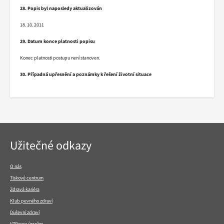
28. Popis byl naposledy aktualizován
18. 10. 2011
29. Datum konce platnosti popisu
Konec platnosti postupu není stanoven.
30. Případná upřesnění a poznámky k řešení životní situace
Navigace
Užitečné odkazy
v
patičce
O nás
Tiskové centrum
Zdravá kariéra
Klub pevného zdraví
Duševní zdraví
VZPoura úrazům