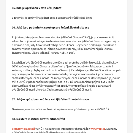
05. Kdo je oprávněn v této věci jednat
V této věci je oprávněna jednat osoba samostatně výdělečně činná
06. Jaké jsou podmínky a postup pro řešení životní situace
Pojištěnec, který je osobou samostatně výdělečně činnou (OSVČ), je povinen oznámit
zdravotní pojišťovně zahájení nebo ukončení samostatné výdělečné činnosti nejpozději do
8 dnů ode dne, kdy tuto činnost zahájil nebo ukončil. Pojištěnec podnikající na základě
živnostenského oprávnění splní tuto povinnost i tehdy, učiní-li oznámení příslušnému
živnostenskému úřadu (zákon č. 48/1997 Sb., § 10a).
Za zahájení výdělečné činnosti se pro účely zdravotního pojištění považuje okamžik, kdy
OSVČzačne vykonávat činnost s cílem "mít příjem" (objednávky, fakturace, uzavření
smlouvy o dílo, pohyby na bankovnímúčtu atd.). Za zahájení výdělečné činnosti se naopak
nepovažuje pouhé získání živnostenského listu, nebo jiného oprávnění k provozování
samostatné výdělečné činnosti. Za zahájení výdělečné činnosti se dále nepovažuje, pokud
měla OSVČ v předchozím roce příjmy podle § 7 zákona o daních z příjmů, byť v jiném
oboru, případně na jiný živnostenský list apod. V tomto případě nejde o zahajování
výdělečné činnosti, ale o další rok samostatné výdělečné činnosti.
07. Jakým způsobem můžete zahájit řešení životní situace
Oznámení je možno učinit osobně nebo písemně na příslušném pracovišti VZP ČR
08. Na které instituci životní situaci řešit
Seznamy pracovišť
VZP ČR naleznete na internetových stránkách
www.vzp.cz
. Seznamy
příslušných živnostenských úřadů naleznete na internetových