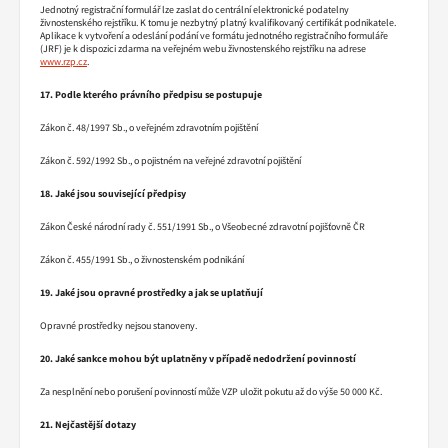
Jednotný registrační formulář lze zaslat do centrální elektronické podatelny
živnostenského rejstříku. K tomu je nezbytný platný kvalifikovaný certifikát podnikatele.
Aplikace k vytvoření a odeslání podání ve formátu jednotného registračního formuláře
(JRF) je k dispozici zdarma na veřejném webu živnostenského rejstříku na adrese
www.rzp.cz
.
17. Podle kterého právního předpisu se postupuje
Zákon č. 48/1997 Sb., o veřejném zdravotním pojištění
Zákon č. 592/1992 Sb., o pojistném na veřejné zdravotní pojištění
18. Jaké jsou související předpisy
Zákon České národní rady č. 551/1991 Sb., o Všeobecné zdravotní pojišťovně ČR
Zákon č. 455/1991 Sb., o živnostenském podnikání
19. Jaké jsou opravné prostředky a jak se uplatňují
Opravné prostředky nejsou stanoveny.
20. Jaké sankce mohou být uplatněny v případě nedodržení povinností
Za nesplnění nebo porušení povinností může VZP uložit pokutu až do výše 50 000 Kč.
21. Nejčastější dotazy