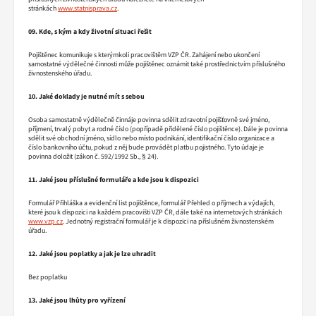
stránkách
www.statnisprava.cz
.
09. Kde, s kým a kdy životní situaci řešit
Pojištěnec komunikuje s kterýmkoli pracovištěm VZP ČR. Zahájení nebo ukončení
samostatné výdělečné činnosti může pojištěnec oznámit také prostřednictvím příslušného
živnostenského úřadu.
10. Jaké doklady je nutné mít s sebou
Osoba samostatně výdělečně činnáje povinna sdělit zdravotní pojišťovně své jméno,
příjmení, trvalý pobyt a rodné číslo (popřípadě přidělené číslo pojištěnce). Dále je povinna
sdělit své obchodní jméno, sídlo nebo místo podnikání, identifikační číslo organizace a
číslo bankovního účtu, pokud z něj bude provádět platbu pojistného. Tyto údaje je
povinna doložit (zákon č. 592/1992 Sb., § 24).
11. Jaké jsou příslušné formuláře a kde jsou k dispozici
Formulář Přihláška a evidenční list pojištěnce, formulář Přehled o příjmech a výdajích,
které jsou k dispozici na každém pracovišti VZP ČR, dále také na internetových stránkách
www.vzp.cz
. Jednotný registrační formulář je k dispozici na příslušném živnostenském
úřadu.
12. Jaké jsou poplatky a jak je lze uhradit
Bez poplatku
13. Jaké jsou lhůty pro vyřízení