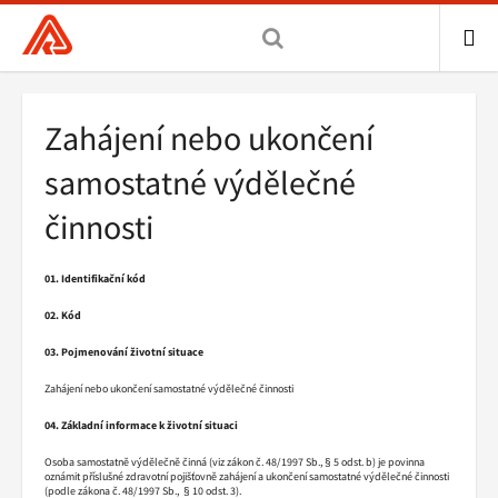
Všeobecná
zdravotní
pojišťovna
ME
ČR,
Drobečková
Zahájení nebo ukončení
hlavní
navigace
stránka
samostatné výdělečné
činnosti
01. Identifikační kód
02. Kód
03. Pojmenování životní situace
Zahájení nebo ukončení samostatné výdělečné činnosti
04. Základní informace k životní situaci
Osoba samostatně výdělečně činná (viz zákon č. 48/1997 Sb., § 5 odst. b) je povinna
oznámit příslušné zdravotní pojišťovně zahájení a ukončení samostatné výdělečné činnosti
(podle zákona č. 48/1997 Sb., § 10 odst. 3).