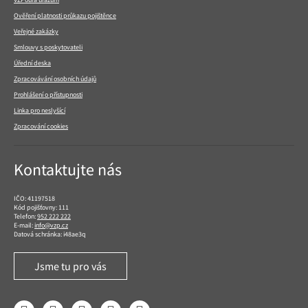
Ověření platnosti průkazu pojištěnce
Veřejné zakázky
Smlouvy s poskytovateli
Úřední deska
Zpracovávání osobních údajů
Prohlášení o přístupnosti
Linka pro neslyšící
Zpracování cookies
Kontaktujte nás
IČO: 41197518
Kód pojišťovny: 111
Telefon:
952 222 222
E-mail:
info@vzp.cz
Datová schránka: i48ae3q
Jsme tu pro vás
Facebook
LinkedIn
YouTube
Instagram
Twitter