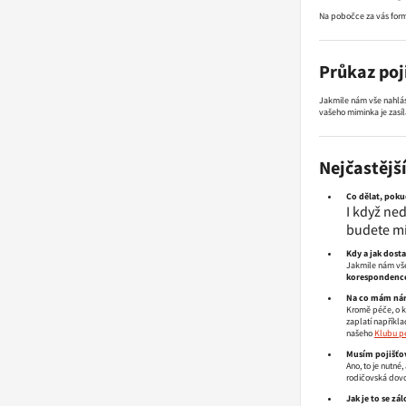
Na pobočce za vás formu
Průkaz poj
Jakmile nám vše nahlás
vašeho miminka je zasíl
Nejčastějš
Co dělat, poku
I když ne
budete mí
Kdy a jak dost
Jakmile nám vše
korespondence 
Na co mám nár
Kromě péče, o kt
zaplatí napříkla
našeho
Klubu p
Musím pojišťo
Ano, to je nutné
rodičovská dovol
Jak je to se z