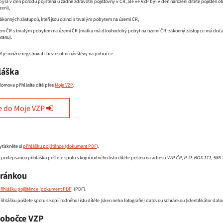
yla v den porodu pojištěna u žádné zdravotní pojišťovny v ČR, ale ve VZP byl v den narození dítěte pojištěn o
zení),
zákonných zástupců, kteří jsou cizinci s trvalým pobytem na území ČR,
nem ČR s trvalým pobytem na území ČR (matka má dlouhodobý pobyt na území ČR, zákonný zástupce má dočas
ranu).
je možné registrovat i bez osobní návštěvy na pobočce.
láška
 domova přihlásíte dítě přes
Moje VZP
.
e do Moje VZP
ytiskněte si
přihlášku pojištěnce
.
podepsanou přihlášku pošlete spolu s kopií rodného listu dítěte poštou na adresu
VZP ČR, P. O. BOX 111, 586 
hránkou
řihlášku pojištěnce
(PDF).
ihlášku pošlete spolu s kopií rodného listu dítěte (sken nebo fotografie) datovou schránkou (identifikátor da
pobočce VZP