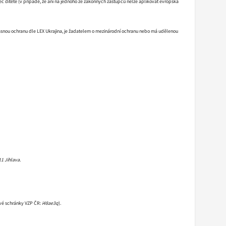
tec dítěte (v případě, že ani na jednoho ze zákonných zástupců nelze aplikovat evropská
nou ochranu dle LEX Ukrajina, je žadatelem o mezinárodní ochranu nebo má udělenou
11 Jihlava.
tové schránky VZP ČR:
i48ae3q
).