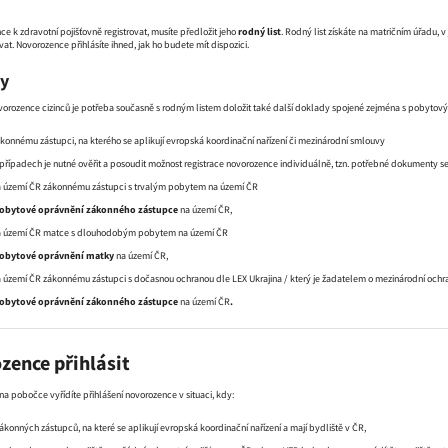
e k zdravotní pojišťovně registrovat, musíte předložit jeho
rodný list
. Rodný list získáte na matričním úřadu, 
at. Novorozence přihlásíte ihned, jak ho budete mít dispozici.
dy
ovorozence cizinců je potřeba současně s rodným listem doložit také další doklady spojené zejména s pobyto
ákonnému zástupci, na kterého se aplikují evropská koordinační nařízení či mezinárodní smlouvy
 případech je nutné ověřit a posoudit možnost registrace novorozence individuálně, tzn. potřebné dokumenty se l
a území ČR zákonnému zástupci s trvalým pobytem na území ČR
obytové oprávnění zákonného zástupce
na území ČR,
na území ČR matce s dlouhodobým pobytem na území ČR
obytové oprávnění matky
na území ČR,
a území ČR zákonnému zástupci s dočasnou ochranou dle LEX Ukrajina / který je žadatelem o mezinárodní och
obytové oprávnění zákonného zástupce
na území ČR
.
zence přihlásit
 pobočce vyřídíte přihlášení novorozence v situaci, kdy:
zákonných zástupců, na které se aplikují evropská koordinační nařízení a mají bydliště v ČR,