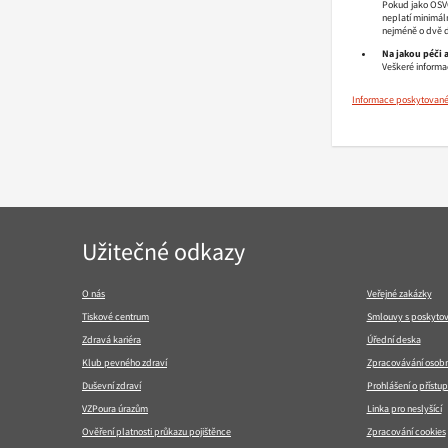
Pokud jako OSVČ
neplatí minimál
nejméně o dvě dě
Na jakou péči 
Veškeré informa
Informace poskytované v
Navigace
Užitečné odkazy
v
patičce
O nás
Veřejné zakázky
Tiskové centrum
Smlouvy s poskytov
Zdravá kariéra
Úřední deska
Klub pevného zdraví
Zpracovávání osobn
Duševní zdraví
Prohlášení o přístup
VZPoura úrazům
Linka pro neslyšící
Ověření platnosti průkazu pojištěnce
Zpracování cookies