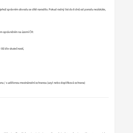
v jehož správním obvodu se dítě narodilo. Pokud rodný list do 8 dnů od porodu nezískáte,
vým oprávněním na území ČR:
iší dle skutečností,
ranu / s udělenou mezinárodní ochranou (azyl nebo doplňková ochrana)