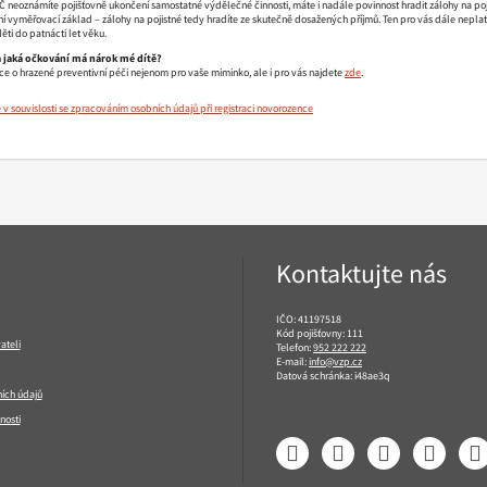
 neoznámíte pojišťovně ukončení samostatné výdělečné činnosti, máte i nadále povinnost hradit zálohy na poji
ní vyměřovací základ – zálohy na pojistné tedy hradíte ze skutečně dosažených příjmů. Ten pro vás dále neplat
ti do patnácti let věku.
a jaká očkování má nárok mé dítě?
ce o hrazené preventivní péči nejenom pro vaše miminko, ale i pro vás najdete
zde
.
 souvislosti se zpracováním osobních údajů při registraci novorozence
Kontaktujte nás
IČO: 41197518
Kód pojišťovny: 111
ateli
Telefon:
952 222 222
E-mail:
info@vzp.cz
Datová schránka: i48ae3q
ích údajů
nosti
Facebook
LinkedIn
YouTube
Instagram
T