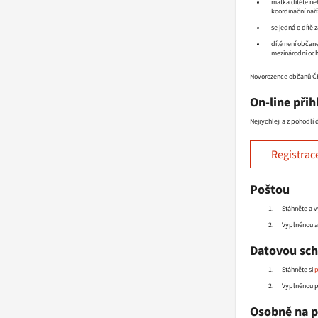
matka dítěte neb
koordinační naří
se jedná o dítě 
dítě není obča
mezinárodní och
Novorozence občanů ČR 
On-line přih
Nejrychleji a z pohodlí
Registrac
Poštou
Stáhněte a v
Vyplněnou a 
Datovou sc
Stáhněte si
p
Vyplněnou př
Osobně na 