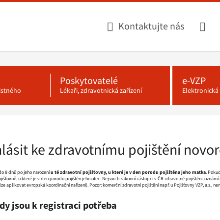
Kontaktujte nás
Poskytovatelé
e-VZP
jistného
Lékaři, zdravotnická zařízení
Elektronick
hlásit ke zdravotnímu pojištění novo
do 8 dnů po jeho narození
u té zdravotní pojišťovny, u které je v den porodu pojištěna jeho matka
. Poku
ojišťovně, u které je v den porodu pojištěn jeho otec. Nejsou-li zákonní zástupci v ČR zdravotně pojištěni, ozná
 aplikovat evropská koordinační nařízení). Pozor: komerční zdravotní pojištění např. u Pojišťovny VZP, a.s., nen
dy jsou k registraci potřeba