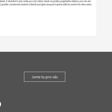
stné. V obdobích, kdy máte po celý měsíc nárok na platbu pojistného státem, pro vás ale
í, jestliže celodenně osobně a řádně pečujete alespoň o jedno dítě do sedmi let věku nebo
Jsme tu pro vás
witter