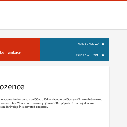
Vstup do Moje VZP
á komunikace
Vstup do VZP Pointu
rozence
d matka není v den porodu pojištěna u žádné zdravotní pojišťovny v ČR, je možné miminko
mí narození dítěte Všeobecné zdravotní pojišťovně ČR (v případě, že ani na jednoho ze
í součástí veřejného zdravotního pojištění.