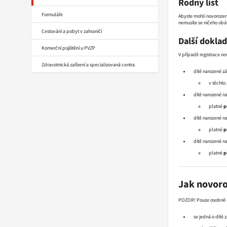
Rodný list
Formuláře
Abyste mohli novorozenc
nemusíte se ničeho obáv
Cestování a pobyt v zahraničí
Další dokla
Komerční pojištění u PVZP
V případě registrace n
Zdravotnická zařízení a specializovaná centra
dítě narozené z
v těchto
dítě narozené n
platné
p
dítě narozené 
platné
p
dítě narozené n
platné
p
Jak novoro
POZOR! Pouze osobně na
se jedná o dítě 