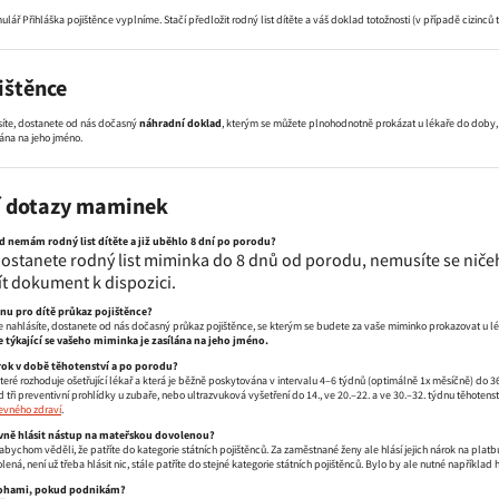
lář Přihláška pojištěnce vyplníme. Stačí předložit rodný list dítěte a váš doklad totožnosti (v případě cizinc
ištěnce
íte, dostanete od nás dočasný
náhradní doklad
, kterým se můžete plnohodnotně prokázat u lékaře do doby, 
ána na jeho jméno.
í dotazy maminek
d nemám rodný list dítěte a již uběhlo 8 dní po porodu?
dostanete rodný list miminka do 8 dnů od porodu, nemusíte se ničeh
t dokument k dispozici.
anu pro dítě průkaz pojištěnce?
 nahlásíte, dostanete od nás dočasný průkaz pojištěnce, se kterým se budete za vaše miminko prokazovat u l
týkající se vašeho miminka je zasílána na jeho jméno.
ok v době těhotenství a po porodu?
eré rozhoduje ošetřující lékař a která je běžně poskytována v intervalu 4–6 týdnů (optimálně 1x měsíčně) do 36
d tři preventivní prohlídky u zubaře, nebo ultrazvuková vyšetření do 14., ve 20.–22. a ve 30.–32. týdnu těhotenst
evného zdraví
.
vně hlásit nástup na mateřskou dovolenou?
, abychom věděli, že patříte do kategorie státních pojištěnců. Za zaměstnané ženy ale hlásí jejich nárok na pl
ená, není už třeba hlásit nic, stále patříte do stejné kategorie státních pojištěnců. Bylo by ale nutné napříkl
álohami, pokud podnikám?