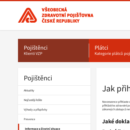
Všeobecná
zdravotní
pojišťovna
ČR,
Hlavní
menu
hlavní
stránka
Pojištěnci
Plátci
Klienti VZP
Kategorie plátců po
Pojištěnci
Drobečková
navigace
Jak při
Aktuality
Nejčastěji řešíte
Novorozence přihlaste 
přihlásit ke zdravotní p
zákonných zástupců nelze
Výhody a příspěvky
Prevence
Jaké dokla
Informace a životní situace