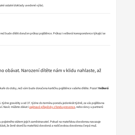
ů také ostatní doklady uvedené výše).
než bude dítěti doručen průkaz pojištěnce. Průkaz i veškerá korespondence týkající se
o obávat. Narození dítěte nám v klidu nahlaste, až
ékaře do doby, než vám bude doručena kartičku pojištěnce vašeho dítěte. Pozor!
Veškerá
. týdne gravidity a od 37. týdne do termínu porodu jedenkrát týdně, za vás pojišťovna
ví. Navíc můžete získat i
zajímavé příspěvky z fondu prevence
, nebo slevy u partnerů
atbu pojistného státem jejich zaměstnavatel. Pokud na mateřskou dovolenou navazuje
ad hlásit, že ženě skončila mateřská dovolená a rodičovskou dovolenou čerpá muž.