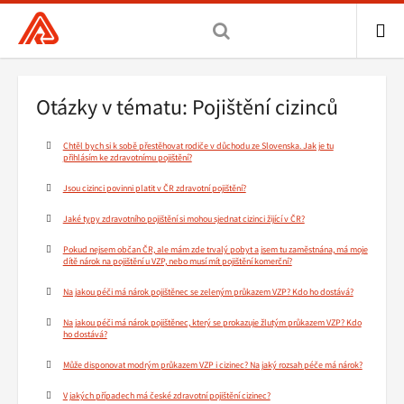
Všeobecná
zdravotní
pojišťovna
ME
ČR,
Drobečková
Otázky v tématu: Pojištění cizinců
hlavní
navigace
stránka
Chtěl bych si k sobě přestěhovat rodiče v důchodu ze Slovenska. Jak je tu
přihlásím ke zdravotnímu pojištění?
Jsou cizinci povinni platit v ČR zdravotní pojištění?
Jaké typy zdravotního pojištění si mohou sjednat cizinci žijící v ČR?
Pokud nejsem občan ČR, ale mám zde trvalý pobyt a jsem tu zaměstnána, má moje
dítě nárok na pojištění u VZP, nebo musí mít pojištění komerční?
Na jakou péči má nárok pojištěnec se zeleným průkazem VZP? Kdo ho dostává?
Na jakou péči má nárok pojištěnec, který se prokazuje žlutým průkazem VZP? Kdo
ho dostává?
Může disponovat modrým průkazem VZP i cizinec? Na jaký rozsah péče má nárok?
V jakých případech má české zdravotní pojištění cizinec?