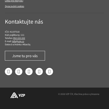
Linka pro neslyšící
Zpracování cookies
Kontaktujte nás
IČO: 41197518
Kód pojišťovny: 111
Telefon:
952 222 222
E-mail:
info@vzp.cz
Datová schránka: i48ae3q
Jsme tu pro vás
Facebook
LinkedIn
YouTube
Instagram
Twitter
© 2026 VZP ČR, Všechna práva vyhrazena