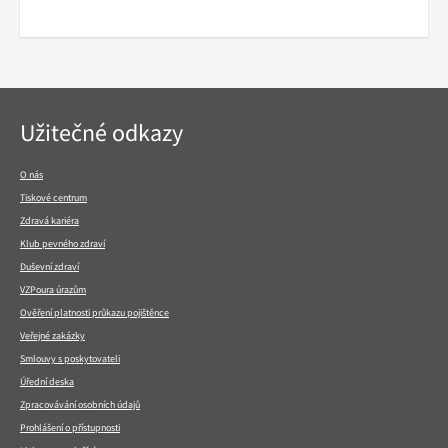
Navigace
Užitečné odkazy
v
patičce
O nás
Tiskové centrum
Zdravá kariéra
Klub pevného zdraví
Duševní zdraví
VZPoura úrazům
Ověření platnosti průkazu pojištěnce
Veřejné zakázky
Smlouvy s poskytovateli
Úřední deska
Zpracovávání osobních údajů
Prohlášení o přístupnosti