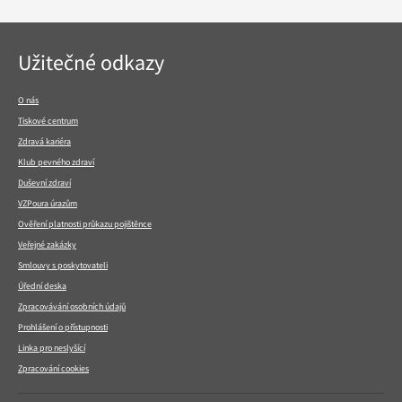
Navigace
Užitečné odkazy
v
patičce
O nás
Tiskové centrum
Zdravá kariéra
Klub pevného zdraví
Duševní zdraví
VZPoura úrazům
Ověření platnosti průkazu pojištěnce
Veřejné zakázky
Smlouvy s poskytovateli
Úřední deska
Zpracovávání osobních údajů
Prohlášení o přístupnosti
Linka pro neslyšící
Zpracování cookies