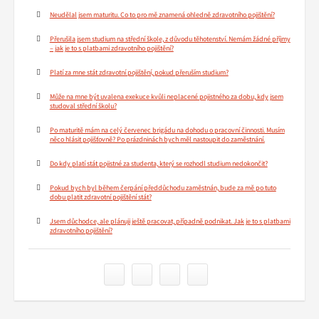
Neudělal jsem maturitu. Co to pro mě znamená ohledně zdravotního pojištění?
Přerušila jsem studium na střední škole, z důvodu těhotenství. Nemám žádné příjmy
– jak je to s platbami zdravotního pojištění?
Platí za mne stát zdravotní pojištění, pokud přeruším studium?
Může na mne být uvalena exekuce kvůli neplacené pojistného za dobu, kdy jsem
studoval střední školu?
Po maturitě mám na celý červenec brigádu na dohodu o pracovní činnosti. Musím
něco hlásit pojišťovně? Po prázdninách bych měl nastoupit do zaměstnání.
Do kdy platí stát pojistné za studenta, který se rozhodl studium nedokončit?
Pokud bych byl během čerpání předdůchodu zaměstnán, bude za mě po tuto
dobu platit zdravotní pojištění stát?
Jsem důchodce, ale plánuji ještě pracovat, případně podnikat. Jak je to s platbami
zdravotního pojištění?