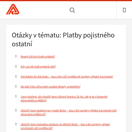
Všeobecná
zdravotní
pojišťovna
ME
ČR,
Drobečková
Otázky v tématu: Platby pojistného
hlavní
navigace
ostatní
stránka
Musejí všichni platit pojistné?
Kdy za mě platí pojistné stát?
Odcházím do důchodu – jsou s tím vůči pojišťovně spojeny nějaké povinnosti?
Na jaké číslo účtu mám posílat úhrady pojistného?
Jsem student, ale dosáhl jsem věkové hranice 26 let. Jak je to s hrazením
zdravotního pojištění?
Ukončil jsem studium na vysoké škole – jsou s tím spojeny nějaké povinnosti vůči
zdravotní pojišťovně?
Ukončil jsem maturitou studium na střední škole – jsou s tím spojeny nějaké
povinnosti vůči pojišťovně?