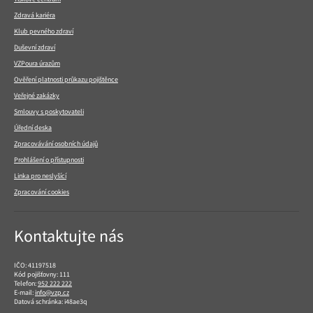
Zdravá kariéra
Klub pevného zdraví
Duševní zdraví
VZPoura úrazům
Ověření platnosti průkazu pojištěnce
Veřejné zakázky
Smlouvy s poskytovateli
Úřední deska
Zpracovávání osobních údajů
Prohlášení o přístupnosti
Linka pro neslyšící
Zpracování cookies
Kontaktujte nás
IČO: 41197518
Kód pojišťovny: 111
Telefon:
952 222 222
E-mail:
info@vzp.cz
Datová schránka: i48ae3q