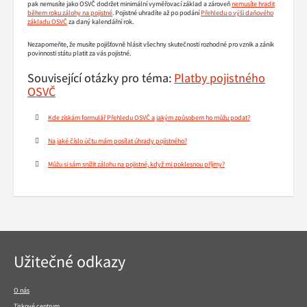
pak nemusíte jako OSVČ dodržet minimální vyměřovací základ a zároveň
nemusíte hradit
během roku zálohy na pojistné
. Pojistné uhradíte až po podání
Přehledu o výši daňového
základu OSVČ
za daný kalendářní rok.
Nezapomeňte, že musíte pojišťovně hlásit všechny skutečnosti rozhodné pro vznik a zánik
povinnosti státu platit za vás pojistné.
Související otázky pro téma:
Platby pojistného
OSVČ
Kde získám formulář Přehledu OSVČ a jakým způsobem ho můžu podat?
Na jaké číslo účtu mám posílat úhrady pojistného?
Můžu si sám snížit zálohu na pojistné, když mi poklesnou příjmy?
Navigace
Užitečné odkazy
v
patičce
O nás
Tiskové centrum