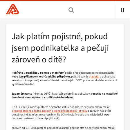
Všeobecná
zdravotní
pojišťovna
ME
ČR,
Drobečková
Jak platím pojistné, pokud
hlavní
navigace
stránka
jsem podnikatelka a pečuji
zároveň o dítě?
Pobíráte-li peněžitou pomoc v mateřství
podle předpisů o nemocenském pojištění
nebo jste příjemcem rodičovského příspěvku
, pojistné za vás
platí stát
a pokud tato
skutečnost trvá po celý kalendářní měsíc nemáte jako OSVČ povinnost dodržet minimální
vyměřovací základ.
Za zaměstnance
(nikoli za OSVČ) hradí stát pojistné i za dobu, kdy je
matka na mateřské
dovolené
a
matka/otec na rodičovské dovolené
.
Od 1. 1. 2026 je za vás plátcem pojistného stát i v případě, že celý kalendářní měsíc
pečujete osobně a řádně alespoň o jedno dítě do sedmi let věku
a zároveň nás o této
skutečnosti včas informujete (oznámení je účinné nejdříve ode dne následujícího po
doručení oznámení zdravotní pojišťovně).
Zároveň od 1. 1. 2026 platí, že pokud za vás hradí pojistné stát po celý kalendářní měsíc,