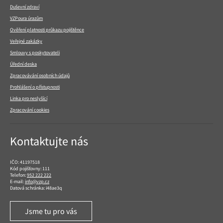
Duševní zdraví
VZPoura úrazům
Ověření platnosti průkazu pojištěnce
Veřejné zakázky
Smlouvy s poskytovateli
Úřední deska
Zpracovávání osobních údajů
Prohlášení o přístupnosti
Linka pro neslyšící
Zpracování cookies
Kontaktujte nás
IČO: 41197518
Kód pojišťovny: 111
Telefon:
952 222 222
E-mail:
info@vzp.cz
Datová schránka: i48ae3q
Jsme tu pro vás