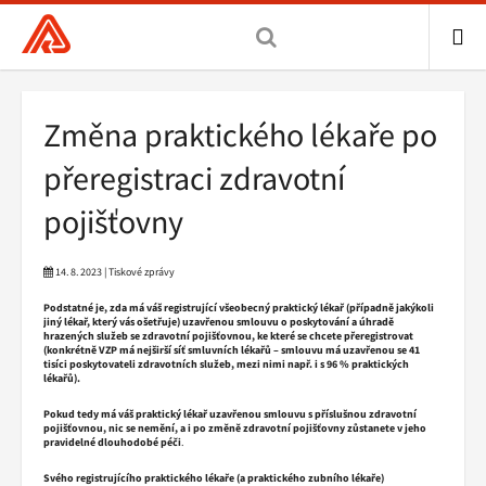
Všeobecná
zdravotní
pojišťovna
ME
ČR,
Drobečková
Změna praktického lékaře po
hlavní
navigace
stránka
přeregistraci zdravotní
pojišťovny
14. 8. 2023 | Tiskové zprávy
Podstatné je, zda má váš registrující všeobecný praktický lékař (případně jakýkoli
jiný lékař, který vás ošetřuje) uzavřenou smlouvu o poskytování a úhradě
hrazených služeb se zdravotní pojišťovnou, ke které se chcete přeregistrovat
(konkrétně VZP má nejširší síť smluvních lékařů – smlouvu má uzavřenou se 41
tisíci poskytovateli zdravotních služeb, mezi nimi např. i s 96 % praktických
lékařů).
Pokud tedy má váš praktický lékař uzavřenou smlouvu s příslušnou zdravotní
pojišťovnou, nic se nemění, a i po změně zdravotní pojišťovny zůstanete v jeho
pravidelné dlouhodobé péči
.
Svého registrujícího praktického lékaře (a praktického zubního lékaře)