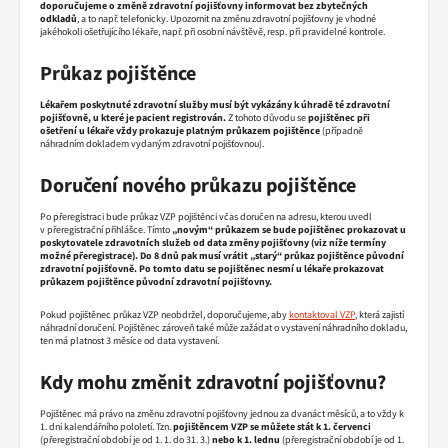
doporučujeme o změně zdravotní pojišťovny informovat bez zbytečných
odkladů
, a to např. telefonicky. Upozornit na změnu zdravotní pojišťovny je vhodné
jakéhokoli ošetřujícího lékaře, např. při osobní návštěvě, resp. při pravidelné kontrole.
Průkaz pojištěnce
Lékařem poskytnuté zdravotní služby musí být vykázány k úhradě té zdravotní
pojišťovně, u které je pacient registrován.
Z tohoto důvodu se
pojištěnec při
ošetření u lékaře vždy prokazuje platným průkazem pojištěnce
(případně
náhradním dokladem vydaným zdravotní pojišťovnou).
Doručení nového průkazu pojištěnce
Po přeregistraci bude průkaz VZP pojištěnci včas doručen na adresu, kterou uvedl
v přeregistrační přihlášce. Tímto
„novým“ průkazem se bude pojištěnec prokazovat u
poskytovatele zdravotních služeb od data změny pojišťovny (viz níže termíny
možné přeregistrace). Do 8 dnů pak musí vrátit „starý“ průkaz pojištěnce původní
zdravotní pojišťovně. Po tomto datu se pojištěnec nesmí u lékaře prokazovat
průkazem pojištěnce původní zdravotní pojišťovny.
Pokud pojištěnec průkaz VZP neobdržel, doporučujeme, aby
kontaktoval VZP
, která zajistí
náhradní doručení. Pojištěnec zároveň také může zažádat o vystavení náhradního dokladu,
ten má platnost 3 měsíce od data vystavení.
Kdy mohu změnit zdravotní pojišťovnu?
Pojištěnec má právo na změnu zdravotní pojišťovny jednou za dvanáct měsíců, a to vždy k
1. dni kalendářního pololetí. Tzn.
pojištěncem VZP se můžete stát k 1. červenci
(přeregistrační období je od 1. 1. do 31. 3.)
nebo k 1. lednu
(přeregistrační období je od 1.