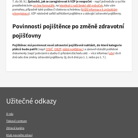
7. do 30. 9.).
Způsobů, jak se zaregistrovat k VZP je nespočet
– např. jednoduše a rychle
prostřednictvím
on-line formuláře
, na
kterékoli z naší široké sítě poboček
, kde vám
pomohou, případně také poštou či datovou schránkou (
bližší informace k způsobům
přeregistrace
). VZP následně zařídí odhlášení pojištěnce u stávající zdravotní pojišťovny.
Povinnosti pojištěnce po změně zdravotní
pojišťovny
Pojištěnec má povinnost nové zdravotní pojišťovně nahlásit, do které kategorie
plátců bude patřit
(např.
OSVČ
,
OBZP
,
státní pojištěnec
) a zároveň doložit potřebné
dokumenty (např. potvrzení o studiu či přiznání důchodu atd. – více informací
zde
) do 8
dnů ode dne změny zdravotní pojišťovny (tj. do 8 dnů po 1. 1. nebo po 1. 7.).
Navigace
Užitečné odkazy
v
patičce
O nás
Tiskové centrum
Zdravá kariéra
Klub pevného zdraví