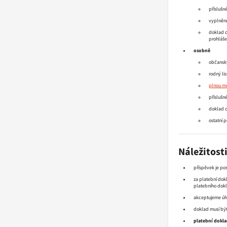
příslušné
vyplněn
doklad o
prohláše
osobně
občanský
rodný li
plnou m
příslušné
doklad o
ostatní 
Náležitost
příspěvek je po
za platební dok
platebního dokl
akceptujeme úhr
doklad musí být
platební dokl