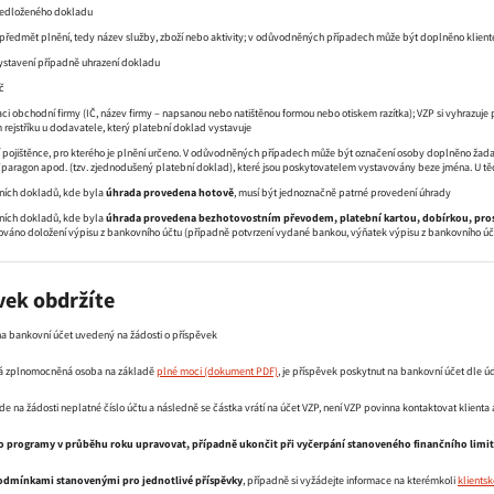
ředloženého dokladu
 předmět plnění, tedy název služby, zboží nebo aktivity; v odůvodněných případech může být doplněno klien
stavení případně uhrazení dokladu
č
kaci obchodní firmy (IČ, název firmy – napsanou nebo natištěnou formou nebo otiskem razítka); VZP si vyhraz
 rejstříku u dodavatele, který platební doklad vystavuje
 pojištěnce, pro kterého je plnění určeno. V odůvodněných případech může být označení osoby doplněno žad
paragon apod. (tzv. zjednodušený platební doklad), které jsou poskytovatelem vystavovány beze jména. U těc
ních dokladů, kde byla
úhrada provedena hotově
, musí být jednoznačně patrné provedení úhrady
ních dokladů, kde byla
úhrada provedena bezhotovostním převodem, platební kartou, dobírkou, pros
ováno doložení výpisu z bankovního účtu (případně potvrzení vydané bankou, výňatek výpisu z bankovního úč
vek obdržíte
a bankovní účet uvedený na žádosti o příspěvek
dá zplnomocněná osoba na základě
plné moci
, je příspěvek poskytnut na bankovní účet dle 
ede na žádosti neplatné číslo účtu a následně se částka vrátí na účet VZP, není VZP povinna kontaktovat klienta 
vo programy v průběhu roku upravovat, případně ukončit při vyčerpání stanoveného finančního limit
odmínkami stanovenými pro jednotlivé příspěvky
, případně si vyžádejte informace na kterémkoli
klients