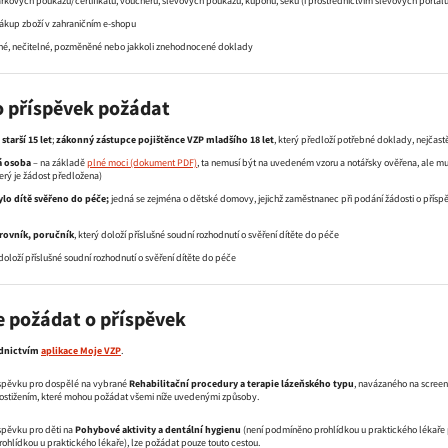
rkových poukazů/certifikátů, voucherů, slevových poukazů, kuponů, šeků (i prostřednictvím slevových portálů
ákup zboží v zahraničním e-shopu
né, nečitelné, pozměněné nebo jakkoli znehodnocené doklady
 příspěvek požádat
starší 15 let
;
zákonný zástupce pojištěnce VZP mladšího 18 let
, který předloží potřebné doklady, nejčastěj
 osoba
– na základě
plné moci
, ta nemusí být na uvedeném vzoru a notářsky ověřena, ale mu
erý je žádost předložena)
bylo dítě svěřeno do péče;
jedná se zejména o dětské domovy, jejichž zaměstnanec při podání žádosti o příspě
trovník, poručník
, který doloží příslušné soudní rozhodnutí o svěření dítěte do péče
 doloží příslušné soudní rozhodnutí o svěření dítěte do péče
 požádat o příspěvek
ednictvím
aplikace Moje VZP
.
íspěvku pro dospělé na vybrané
Rehabilitační procedury a terapie lázeňského typu
, navázaného na screeni
stižením, které mohou požádat všemi níže uvedenými způsoby.
spěvku pro děti na
Pohybové aktivity a dentální hygienu
(není podmíněno prohlídkou u praktického lékaře p
hlídkou u praktického lékaře), lze požádat pouze touto cestou.