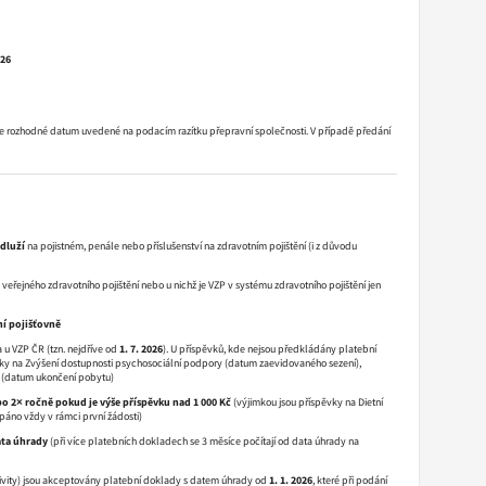
026
), je rozhodné datum uvedené na podacím razítku přepravní společnosti. V případě předání
dluží
na pojistném, penále nebo příslušenství na zdravotním pojištění (i z důvodu
veřejného zdravotního pojištění nebo u nichž je VZP v systému zdravotního pojištění jen
ní pojišťovně
a u VZP ČR (tzn. nejdříve od
1. 7. 2026
). U příspěvků, kde nejsou předkládány platební
ky na Zvýšení dostupnosti psychosociální podpory (datum zaevidovaného sezení),
y (datum ukončení pobytu)
bo 2× ročně pokud je výše příspěvku nad 1 000 Kč
(výjimkou jsou příspěvky na Dietní
rpáno vždy v rámci první žádosti)
ata úhrady
(při více platebních dokladech se 3 měsíce počítají od data úhrady na
tivity) jsou akceptovány platební doklady
s datem úhrady od
1. 1. 2026
, které při podání