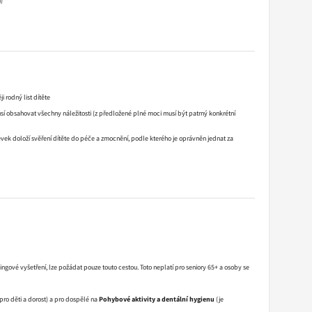
)
i rodný list dítěte
sí obsahovat všechny náležitosti (z předložené plné moci musí být patrný konkrétní
vek doloží svěření dítěte do péče a zmocnění, podle kterého je oprávněn jednat za
ngové vyšetření, lze požádat pouze touto cestou. Toto neplatí pro seniory 65+ a osoby se
ro děti a dorost) a pro dospělé na
Pohybové aktivity a dentální hygienu
(je