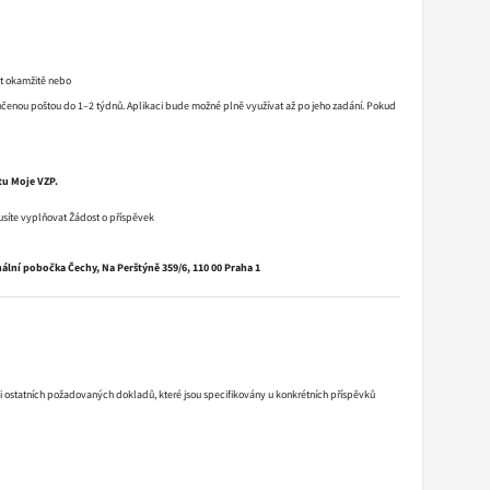
at okamžitě nebo
čenou poštou do 1–2 týdnů. Aplikaci bude možné plně využívat až po jeho zadání. Pokud
tu Moje VZP.
usíte vyplňovat Žádost o příspěvek
ální pobočka Čechy, Na Perštýně 359/6, 110 00 Praha 1
fii ostatních požadovaných dokladů, které jsou specifikovány u konkrétních příspěvků