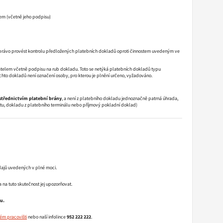
tem (včetně jeho podpisu)
uje právo provést kontrolu předložených platebních dokladů oproti činnostem uvedeným ve
atelem včetně podpisu na rub dokladu. Toto se netýká platebních dokladů typu
hto dokladů není označení osoby, pro kterou je plnění určeno, vyžadováno.
třednictvím platební brány
, a není z platebního dokladu jednoznačně patrná úhrada,
tu, dokladu z platebního terminálu nebo příjmový pokladní doklad)
údajů uvedených v plné moci.
a na tuto skutečnost jej upozorňovat.
u.
kém pracovišti
nebo naší infolince
952 222 222
.