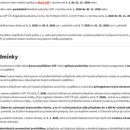
m webové nebo mobilní aplikace
Moje VZP
v termínu od
1. 2. do 31. 12. 2026
nebo
pážce nebo
podatelně
kterékoli pobočky VZP v termínu od
1. 1. 2026 do 30. 11. 2026
nebo
su VZP ČR, Regionální pobočka Čechy, Na Perštýně 359/6, 110 00 Praha 1 v termínu od
1. 1. 2026 do 30. 11. 2
obílkovinnou dietu od
1. 1. 2026
do
30. 6. 2026
(za I. pololetí) a od
1. 7. 2026
do
31. 12. 2026
(za II. pololetí).
i poštou (například Česká pošta, s. p. nebo jiná přepravní společnost s platnou poštovní či přepravní licencí
ZP, je rozhodné datum uvedeno na podacím razítku podatelny.
dmínky
du prevence může získat
pouze pojištěnec VZP
, který
splňuje podmínky
stanovené daným programem a
ne
e pojištění)
ohou
čerpat osoby, které jsou ke dni podání žádosti o příspěvek nebo při čerpání příspěvku vyňaty ze systému 
votní pojišťovnou a disponují tak žlutým průkazem pojištěnce
ádosti o příspěvek nebo při čerpání příspěvku nesmí být u pojištěnce evidována
přeregistrace k jiné zdravot
 se stanou pojištěnci VZP ČR od
1. 7. 2026
, musí být doklad pro přiznání příspěvku uhrazen až po registraci klient
ýt datum absolvované služby až po registraci klienta u VZP ČR (tzn. nejdříve od
1. 7. 2026).
Jedná se o příspěv
 aplikace očkovací látky), Lyžařský kurz (datum ukončení lyžařského kurzu) a Edukační pobyty pro diabetik
e žádat do vyčerpání stanoveného limitu, a to 1× ročně pokud je výše příspěvku do 1 000 Kč včetně ne
pololetí), na Zvýšení dostupnosti psychosociální podpory (lze i po každém sezení) a Očkování (zde je již vyče
ny platební doklady
s datem úhrady od
1. 1. 2026
, které při podání žádosti nesmí být starší než
3 měsíce od d
ebním dokladu)
odmíněných preventivní prohlídkou
(příspěvky na Pohybové aktivity a dentální hygienu a Rehabilitační ak