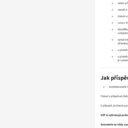
název p
rozsah a
datum vy
cenu v K
identifi
veřejném
označení
účtenka/
u plateb
u plateb
je vyžad
Jak příspě
bezhotovostně n
Pokud o příspěvek žá
V případě, že klient uv
VZP si vyhrazuje prá
Seznamte se vždy s p