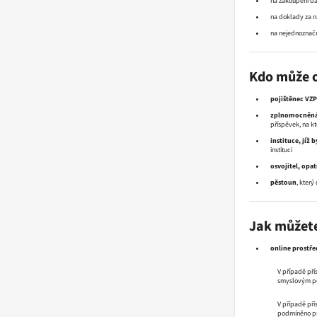
na zakoupení dá
na doklady za n
na nejednoznač
Kdo může o
pojištěnec VZP 
zplnomocněná
příspěvek, na kt
instituce, jíž 
instituci
osvojitel, opa
pěstoun
, který
Jak můžete
online
prostř
V případě př
smyslovým po
V případě pří
podmíněno pro