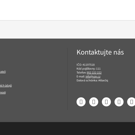
Kontaktujte nás
IČO: 41197518
Kód pojišťovny: 111
ateli
Telefon:
952 222 222
E-mail:
info@vzp.cz
Datová schránka: i48ae3q
ích údajů
nosti
Facebook
LinkedIn
YouTube
Instagram
T