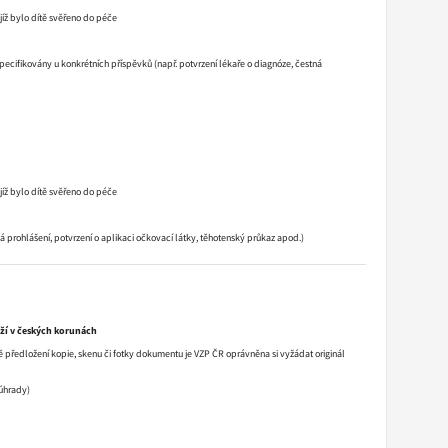
 jíž bylo dítě svěřeno do péče
pecifikovány u konkrétních příspěvků (např. potvrzení lékaře o diagnóze, čestná
 jíž bylo dítě svěřeno do péče
á prohlášení, potvrzení o aplikaci očkovací látky, těhotenský průkaz apod.)
oží v českých korunách
 předložení kopie, skenu či fotky dokumentu je VZP ČR oprávněna si vyžádat originál
 úhrady)