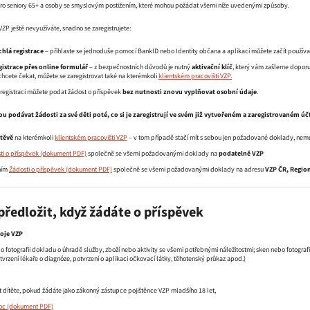
pro seniory 65+ a osoby se smyslovým postižením, které mohou požádat všemi níže uvedenými způsoby.
VZP ještě nevyužíváte, snadno se zaregistrujete:
chlá registrace
– přihlaste se jednoduše pomocí BankID nebo Identity občana a aplikaci můžete začít použív
gistrace přes online formulář
– z bezpečnostních důvodů je nutný
aktivační klíč
, který vám zašleme doporu
hcete čekat, můžete se zaregistrovat také na kterémkoli
klientském pracovišti VZP
.
registraci můžete podat žádost o příspěvek
bez nutnosti znovu vyplňovat osobní údaje
.
 podávat žádosti za své děti poté, co si je zaregistrují ve svém již vytvořeném a zaregistrovaném úč
těvě
na kterémkoli
klientském pracovišti VZP
– v tom případě stačí mít s sebou jen požadované doklady, nem
ti o příspěvek
společně se všemi požadovanými doklady na
podatelně VZP
ním
Žádosti o příspěvek
společně se všemi požadovanými doklady na adresu
VZP ČR, Region
předložit, když žádáte o příspěvek
Moje VZP
o fotografii dokladu o úhradě služby, zboží nebo aktivity se všemi potřebnými náležitostmi; sken nebo fotogra
otvrzení lékaře o diagnóze, potvrzení o aplikaci očkovací látky, těhotenský průkaz apod.)
st dítěte, pokud žádáte jako zákonný zástupce pojištěnce VZP mladšího 18 let,
oc