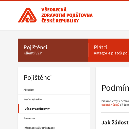
Všeobecná
zdravotní
pojišťovna
ČR,
Hlavní
menu
hlavní
stránka
Pojištěnci
Plátci
Klienti VZP
Kategorie plátců po
Pojištěnci
Drobečková
navigace
Podmínk
Aktuality
Nejčastěji řešíte
Prosíme, vždy si pečli
osobních údajů
při čerp
Výhody a příspěvky
Prevence
Jak žádost
Informace a životní situace