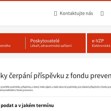
Kontaktujte nás
Poskytovatelé
e-VZP
jistného
Lékaři, zdravotnická zařízení
Elektronick
y čerpání příspěvku z fondu preven
vě pročtěte podmínky příspěvku, o který máte zájem, a také obecné podmínky pro získání příspěvků z fondu pr
ání prostředků z fondu prevence.
 podat a v jakém termínu