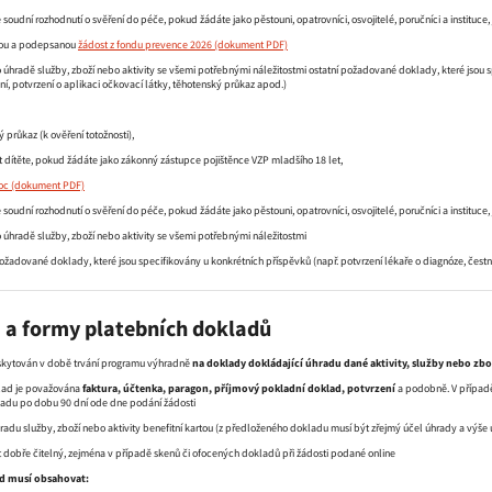
 soudní rozhodnutí o svěření do péče, pokud žádáte jako pěstouni, opatrovníci, osvojitelé, poručníci a instituce,
ou a podepsanou
žádost z fondu prevence 2026
 úhradě služby, zboží nebo aktivity se všemi potřebnými náležitostmi ostatní požadované doklady, které jsou s
ní, potvrzení o aplikaci očkovací látky, těhotenský průkaz apod.)
 průkaz (k ověření totožnosti),
st dítěte, pokud žádáte jako zákonný zástupce pojištěnce VZP mladšího 18 let,
oc
 soudní rozhodnutí o svěření do péče, pokud žádáte jako pěstouni, opatrovníci, osvojitelé, poručníci a instituce,
 úhradě služby, zboží nebo aktivity se všemi potřebnými náležitostmi
požadované doklady, které jsou specifikovány u konkrétních příspěvků (např. potvrzení lékaře o diagnóze, čestn
i a formy platebních dokladů
skytován v době trvání programu výhradně
na doklady dokládající úhradu dané aktivity, služby nebo zb
lad je považována
faktura, účtenka, paragon, příjmový pokladní doklad, potvrzení
a podobně. V případě
adu po dobu 90 dní ode dne podání žádosti
adu služby, zboží nebo aktivity benefitní kartou (z předloženého dokladu musí být zřejmý účel úhrady a výše
 dobře čitelný, zejména v případě skenů či ofocených dokladů při žádosti podané online
ad musí obsahovat: