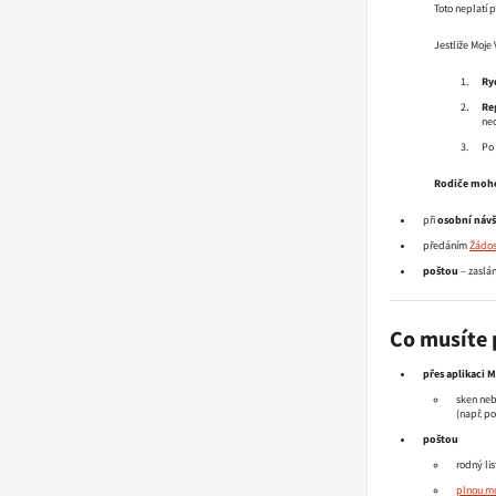
Toto neplatí 
Jestliže Moje 
Ry
Re
nec
Po 
Rodiče mohou
při
osobní návš
předáním
Žádos
poštou
– zaslá
Co musíte 
přes aplikaci 
sken neb
(např. p
poštou
rodný li
plnou m