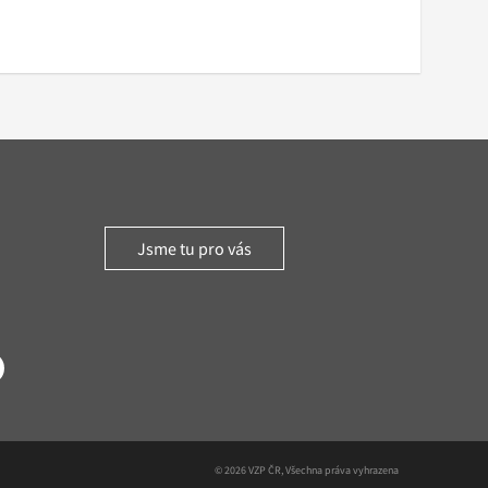
Jsme tu pro vás
witter
© 2026 VZP ČR, Všechna práva vyhrazena