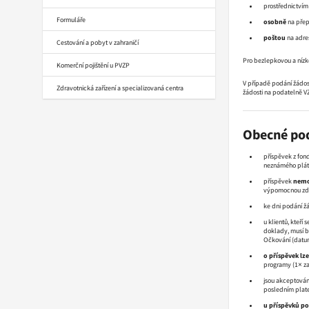
prostřednictví
Formuláře
osobně
na pře
poštou
na adre
Cestování a pobyt v zahraničí
Pro bezlepkovou a nízk
Komerční pojištění u PVZP
V případě podání žádost
Zdravotnická zařízení a specializovaná centra
žádosti na podatelně V
Obecné po
příspěvek z fon
neznámého plátc
příspěvek
nem
výpomocnou zdra
ke dni podání ž
u klientů, kteří
doklady, musí b
Očkování (datum
o příspěvek lz
programy (1× za 
jsou akceptová
posledním plat
u příspěvků p