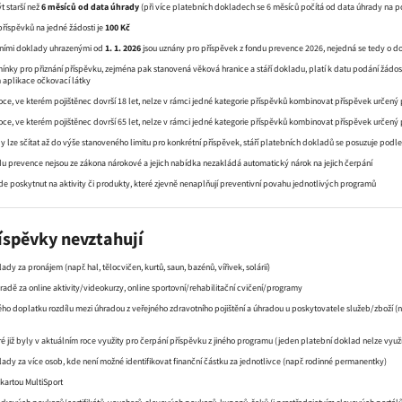
t starší než
6 měsíců od data úhrady
(při více platebních dokladech se 6 měsíců počítá od data úhrady na
příspěvků na jedné žádosti je
100 Kč
bními doklady uhrazenými od
1. 1. 2026
jsou uznány pro příspěvek z fondu prevence 2026, nejedná se tedy o d
ínky pro přiznání příspěvku, zejména pak stanovená věková hranice a stáří dokladu, platí k datu podání žádost
aplikace očkovací látky
ce, ve kterém pojištěnec dovrší 18 let, nelze v rámci jedné kategorie příspěvků kombinovat příspěvek určený p
ce, ve kterém pojištěnec dovrší 65 let, nelze v rámci jedné kategorie příspěvků kombinovat příspěvek určený p
 lze sčítat až do výše stanoveného limitu pro konkrétní příspěvek, stáří platebních dokladů se posuzuje podle
du prevence nejsou ze zákona nárokové a jejich nabídka nezakládá automatický nárok na jejich čerpání
e poskytnut na aktivity či produkty, které zjevně nenaplňují preventivní povahu jednotlivých programů
říspěvky nevztahují
ady za pronájem (např. hal, tělocvičen, kurtů, saun, bazénů, vířivek, solárií)
adě za online aktivity/videokurzy, online sportovní/rehabilitační cvičení/programy
ho doplatku rozdílu mezi úhradou z veřejného zdravotního pojištění a úhradou u poskytovatele služeb/zboží (na
é již byly v aktuálním roce využity pro čerpání příspěvku z jiného programu (jeden platební doklad nelze vyu
ady za více osob, kde není možné identifikovat finanční částku za jednotlivce (např. rodinné permanentky)
 kartou MultiSport