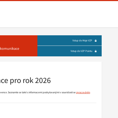
Vstup do Moje VZP
á komunikace
Vstup do VZP Pointu
ce pro rok 2026
evence. Seznamte se také s informacemi poskytovanými v souvislosti se
zpracováním