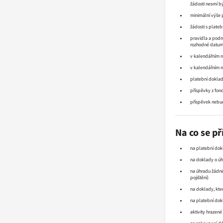
žádosti nesmí bý
minimální výše 
žádosti s plate
pravidla a podm
rozhodné datum 
v kalendářním ro
v kalendářním ro
platební doklady
příspěvky z fon
příspěvek nebud
Na co se p
na platební dokl
na doklady o úhr
na úhradu žádné
pojištění)
na doklady, kter
na platební dokl
aktivity hrazené