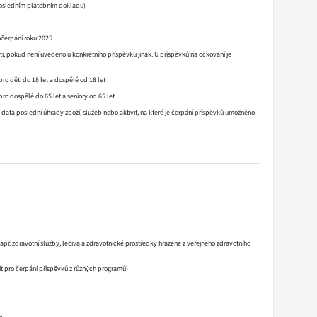
 posledním platebním dokladu)
očerpání roku 2025
i, pokud není uvedeno u konkrétního příspěvku jinak. U příspěvků na očkování je
ro děti do 18 let a dospělé od 18 let
ro dospělé do 65 let a seniory od 65 let
 data poslední úhrady zboží, služeb nebo aktivit, na které je čerpání příspěvků umožněno
př. zdravotní služby, léčiva a zdravotnické prostředky hrazené z veřejného zdravotního
žít pro čerpání příspěvků z různých programů)