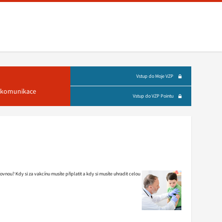
Vstup do Moje VZP
á komunikace
Vstup do VZP Pointu
nou? Kdy si za vakcínu musíte připlatit a kdy si musíte uhradit celou