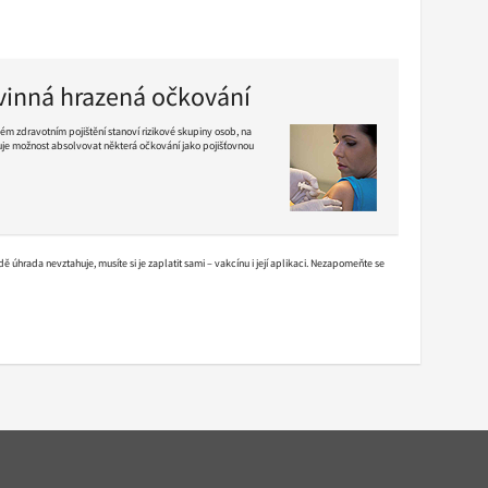
inná hrazená očkování
ém zdravotním pojištění stanoví rizikové skupiny osob, na
uje možnost absolvovat některá očkování jako pojišťovnou
 úhrada nevztahuje, musíte si je zaplatit sami – vakcínu i její aplikaci. Nezapomeňte se