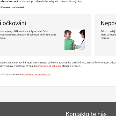
č přesto hrazená
ve stanovených případech z veřejného zdravotního pojištění,
išťovnami nehrazená
.
á očkování
Nepov
tanovuje vyhláška o očkování proti infekčním
Zákon o veřejn
 zejména o tzv. pravidelná očkování dětí v souladu s
které se vztah
ářem.
hrazená.
Pokračovat
ve
čtení
e pro některé očkování, které není hrazeno z veřejného zdravotního pojištění, resp. na které se ve vašem případě
bové stránky o možnostech čerpání
příspěvků na očkování
z fondu prevence.
vání najdete na webu
Státního zdravotního ústavu
.
Kontaktujte nás