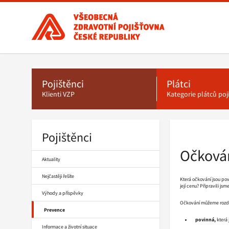
Všeobecná
zdravotní
pojišťovna
ČR,
Hlavní
menu
hlavní
stránka
Pojištěnci
Plátci
Klienti VZP
Kategorie plátců po
Pojištěnci
Drobečková
navigace
Očková
Aktuality
Nejčastěji řešíte
Která očkování jsou pov
její cenu? Připravili jsm
Výhody a příspěvky
Očkování můžeme rozdě
Prevence
povinná,
která
Informace a životní situace