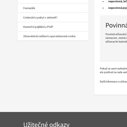
nepovinná, le
nepovinná poj
Formuláře
Cestování a pobyt v zahraničí
Povinn
Komerční pojištění u PVZP
Povinná očkování s
Zdravotnická zařízení a specializovaná centra
nemocem. Jedná se
očkovacím kalend
Pokračovat
ve
čtení
Pokud se sami rozhodnet
ale podívat na naše we
Další informace o očko
Navigace
Užitečné odkazy