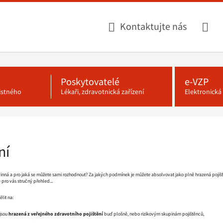
Kontaktujte nás
Poskytovatelé
e-VZP
jistného
Lékaři, zdravotnická zařízení
Elektronick
ní
inná a pro jaká se můžete sami rozhodnout? Za jakých podmínek je můžete absolvovat jako plně hrazená pojišťov
e pro vás stručný přehled...
lit na:
 jsou
hrazená z veřejného zdravotního pojištění
buď plošně, nebo rizikovým skupinám pojištěnců,