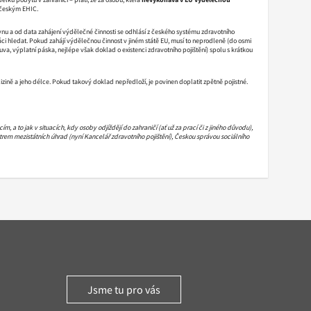
y českým EHIC.
vnu a od data zahájení výdělečné činnosti se odhlásí z českého systému zdravotního
ráci hledat. Pokud zahájí výdělečnou činnost v jiném státě EU, musí to neprodleně (do osmi
a, výplatní páska, nejlépe však doklad o existenci zdravotního pojištění) spolu s krátkou
izině a jeho délce. Pokud takový doklad nepředloží, je povinen doplatit zpětně pojistné.
a to jak v situacích, kdy osoby odjíždějí do zahraničí (ať už za prací či z jiného důvodu),
entrem mezistátních úhrad (nyní Kancelář zdravotního pojištění), Českou správou sociálního
Jsme tu pro vás