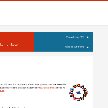
Vstup do Moje VZP
á komunikace
Vstup do VZP Pointu
jednotlivě rozebírat. Podrobné informace najdete na webu
Kanceláře
 situaci můžete také požádat mailem na
info@kancelarzp.cz
nebo na
p.cz
).