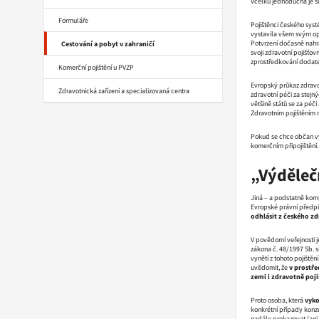
Vcelku jednoduchá je si
Formuláře
Pojištěnci českého syst
vystavila všem svým op
Potvrzení dočasně nahr
Cestování a pobyt v zahraničí
svoji zdravotní pojišťo
zprostředkování dodate
Komerční pojištění u PVZP
Evropský průkaz zdravo
Zdravotnická zařízení a specializovaná centra
zdravotní péči za stejný
většině států se za péč
Zdravotním pojištěním 
Pokud se chce občan vy
komerčním připojištění.
„Výděleč
Jiná – a podstatně komp
Evropské právní předpis
odhlásit z českého zdr
V povědomí veřejnosti 
zákona č. 48/1997 Sb. s
vynětí z tohoto pojiště
uvědomit, že
v prostře
zemi i zdravotně poji
Proto osoba, která
vyko
konkrétní případy konzu
nadále prokazovat (ani v