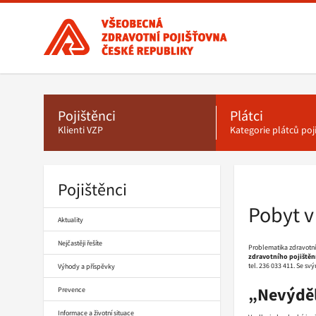
Všeobecná
zdravotní
pojišťovna
ČR,
Hlavní
menu
hlavní
stránka
Pojištěnci
Plátci
Klienti VZP
Kategorie plátců po
Pojištěnci
Drobečková
navigace
Pobyt v
Aktuality
Nejčastěji řešíte
Problematika zdravotní 
zdravotního pojištěn
tel. 236 033 411. Se sv
Výhody a příspěvky
„Nevýdě
Prevence
Informace a životní situace