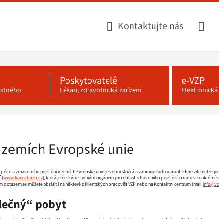
Kontaktujte nás
Poskytovatelé
e-VZP
jistného
Lékaři, zdravotnická zařízení
Elektronick
 zemích Evropské unie
péče a zdravotního pojištění v zemích Evropské unie je velmi složitá a zahrnuje řadu variant, které zde nelze 
í
(
www.kancelarzp.cz
), která je českým styčným orgánem pro oblast zdravotního pojištění; o radu v konkrétní
ým dotazem se můžete obrátit i na některé z klientských pracovišť VZP nebo na Kontaktní centrum (mail
info@vz
lečný“ pobyt