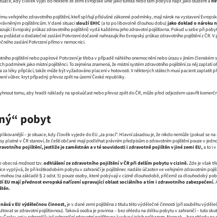
tuace, kdy člověk vyjel do některé ze zemí Evropské unie jako turista nebo tam pobývá např. jako student a
ne
ému veřejného zdravotního pojištění, kteří splňují příslušné zákonné podmínky, mají nárok na vystavení Evropsk
rávněným pojištěncům. V dané situaci
slouží EHIC
(a to po libovolně dlouhou dobu)
jako doklad o nároku 
azující Evropský průkaz zdravotního pojištění) vydá každému jeho zdravotní pojišťovna. Pokud u sebe při po
vnu požádat o dodatečné zaslání Potvrzení dočasně nahrazujícího Evropský průkaz zdravotního pojištění z ČR.
čného zaslání Potvrzení přímo v nemocnici.
tního pojištění nebo papírové Potvrzení je třeba v případě náhlého onemocnění nebo úrazu v jiném členském st
ch podmínek jako místní pojištěnci. To zejména znamená, že místní systém zdravotního pojištění za něj zaplatí oše
i a za léky připlácí, takže může být vyžadováno placení v hotovosti. V některých státech musí pacient zaplatit p
není vůbec kryt případný převoz zpět na území České republiky.
hnout tomu, aby hradil náklady na spoluúčast nebo převoz zpět do ČR, může před odjezdem uzavřít komerční ce
ný“ pobyt
likovanější – je situace, kdy člověk vyjede do EU „za prací“. Hlavní zásadou je, že nikdo nemůže (pokud se n
y platné v ČR stanoví, že čeští občané mají podléhat právním předpisům o zdravotním pojištění pouze v jedno
avotního pojištění, jestliže je zaměstnán a v té souvislosti i zdravotně pojištěn v jiné zemi EU,
a to i 
je obecná možnost tzv.
odhlášení ze zdravotního pojištění v ČR při delším pobytu v cizině.
Zde je však tře
ice vyplývá, že při krátkodobém pobytu v zahraničí je pojištěnec nadále účasten ve veřejném zdravotním pojišt
ní mohou (na základě § 2 odst. 5) pouze osoby, které pobývají v cizině dlouhodobě, přičemž za dlouhodobý pobyt 
dí EU mají přednost evropská nařízení upravující oblast sociálního a tím i zdravotního zabezpečení.
A
štěn.
nává v EU výdělečnou činnost,
je v dané zemi pojištěna z titulu této výdělečné činnosti (při souběhu výděle
ltovat se zdravotní pojišťovnou). Taková osoba je povinna – bez ohledu na délku pobytu v zahraničí – tuto skute
 Česku, ani v zahraničí); její zahraniční zdravotní pojišťovna ji vybaví jejich průkazem. Naopak – bez ohledu na 