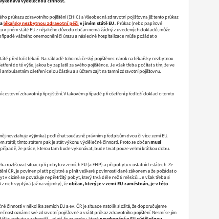
vykonává výdělečnou činnost.
ého průkazu zdravotního pojištění (EHIC) a Všeobecná zdravotní pojišťovna již tento průkaz
na
lékařsky nezbytnou zdravotní péči
v jiném státě EU.
Průkaz (nebo papírové
bytu v jiném státě EU z nějakého důvodu občan nemá žádný z uvedených dokladů, může
 V případě vážného onemocnění či úrazu a následné hospitalizace může požádat o
átě předložit lékaři. Na základě toho má český pojištěnec nárok na lékařsky nezbytnou
tření do té výše, jakou by zaplatil za svého pojištěnce. Je však třeba počítat s tím, že ve
ři ambulantním ošetření celou částku a s účtem zajít na tamní zdravotní pojišťovnu.
stovní zdravotní připojištění. V takovém případě při ošetření předloží doklad o tomto
a něj nevztahuje výjimka) podléhat současně právním předpisům dvou či více zemí EU.
m státě; tímto státem pak je stát výkonu výdělečné činnosti. Proto se občan
musí
v případě, že práce, kterou tam bude vykonávat, bude trvat pouze velmi krátkou dobu.
ba rozlišovat situaci při pobytu v zemích EU (a EHP) a při pobytu v ostatních státech. Ze
ění ČR, je povinen platit pojistné a plnit veškeré povinnosti dané zákonem a že požádat o
v cizině se považuje nepřetržitý pobyt, který trvá déle než 6 měsíců. Je však třeba si
 z nich vyplývá (až na výjimky), že
občan, který je v zemi EU zaměstnán, je v této
čné činnosti v několika zemích EU a ev. ČR je situace natolik složitá, že doporučujeme
čnost oznámit své zdravotní pojišťovně a vrátit průkaz zdravotního pojištění. Nesmí se jím
délku pobytu v zahraničí – platí, že za osobu, která
nevykonává v EU výdělečnou