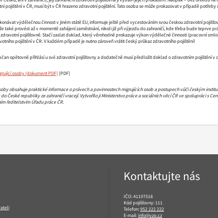
otní pojištění v ČR, musí být v ČR hrazeno zdravotní pojištění. Tato osoba se může prokazovat v případě potřeb
onávat výdělečnou činnost v jiném státě EU, informuje ještě před vycestováním svou českou zdravotní pojišťo
že také provést až v momentě zahájení zaměstnání, nikoli již při výjezdu do zahraničí, kde třeba bude teprve p
zdravotní pojišťovně. Stačí zaslat doklad, který věrohodně prokazuje výkon výdělečné činnosti (pracovní smlouv
votního pojištění v ČR. V každém případě je nutno zároveň vrátit český průkaz zdravotního pojištění!
občan opětovně přihlásí u své zdravotní pojišťovny a dodatečně musí předložit doklad o zdravotním pojištění v c
grující osoby
[PDF]
soby obsahuje praktické informace o právech a povinnostech migrujících osob a postupech vůči českým institucím, 
 do České republiky ze zahraničí vracejí. Vytvořilo ji Ministerstvo práce a sociálních věcí ČR ve spolupráci s C
ím ředitelstvím Úřadu práce ČR.
Kontaktujte nás
IČO: 41197518
Kód pojišťovny: 111
ateli
Telefon:
952 222 222
E-mail:
info@vzp.cz