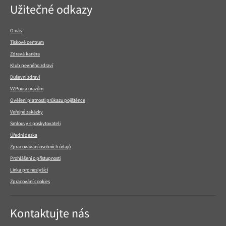
Navigace
Užitečné odkazy
v
patičce
O nás
Tiskové centrum
Zdravá kariéra
Klub pevného zdraví
Duševní zdraví
VZPoura úrazům
Ověření platnosti průkazu pojištěnce
Veřejné zakázky
Smlouvy s poskytovateli
Úřední deska
Zpracovávání osobních údajů
Prohlášení o přístupnosti
Linka pro neslyšící
Zpracování cookies
Kontaktujte nás