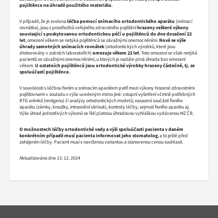
pojištěnce na úhradě použitého materiálu
.
V případě, že je zvolena
léčba pomocí
snímacího ortodontického aparátu
(snímací
rovnátka), jsou z prostředků veřejného zdravotního pojištění
hrazeny veškeré
výkony
související s poskytovanou ortodontickou péčí u pojištěnců do dne dosažení 22
let
, omezení věkem se netýká pojištěnců se závažnými onemocněními.
Nově se výše
úhrady samotných snímacích rovnátek
(ortodontických výrobků, které jsou
zhotovovány v zubních laboratořích)
omezuje věkem 22 let
. Toto omezení se však netýká
pacientů se závažnými onemocněními, u kterých je nadále plná úhrada bez omezení
věkem.
U ostatních pojištěnců jsou ortodontické výrobky hrazeny částečně, tj. se
spoluúčastí pojištěnce.
V souvislosti s léčbou fixním a snímacím aparátem patří mezi výkony hrazené zdravotními
pojišťovnami v souladu s výše uvedeným mimo jiné: vstupní vyšetření včetně potřebných
RTG snímků (rentgenu) či analýzy ortodontických modelů, nasazení součástí fixního
aparátu (zámky, kroužky, intraorální oblouk), kontroly léčby, sejmutí fixního aparátu aj.
Výše úhrad jednotlivých výkonů se řídí platnou úhradovou vyhláškou vydávanou MZ ČR.
O možnostech léčby ortodontické vady a výši spoluúčasti pacienta v daném
konkrétním případě musí pacienta informovat jeho stomatolog
, a to ještě před
zahájením léčby. Pacient musí s navrženou variantou a stanovenou cenou souhlasit.
Aktualizováno dne 13. 12. 2024