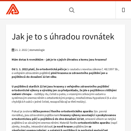
Všeobecná
zdravotní
pojišťovna
ME
ČR,
Drobečková
Jak je to s úhradou rovnátek
hlavní
navigace
stránka
21. 2. 2022 | stomatologie
Mám dotaz k rovnátkům – jak je to s jejich úhradou a komu jsou hrazena?
Od 1. 1. 2022 platí, že ortodontická péče je
(v souladu s novelou zákona č. 48/1997 Sb.,
o veřejném zdravotním pojištění)
plně hrazena ze zdravotního pojištění jen u
pojištěnců do dosažení 22 let věku
.
U pojištěnců starších 22 let jsou hrazeny z veřejného zdravotního pojištění
ortodontické výkony a výrobky jen za předpokladu, že jde o pojištěnce s těžkými
vadami chrupu
– rozštěpy rtu, čelisti a patra, s vrozenými celkovými vadami a
systémovým onemocněním s ortodontickými projevy, mnohočetnou hypodoncií (6 a více
chybějících zubů v jedné čelisti, nezapočítávají se třetí moláry).
Pokud je zvolena
léčba pomocí fixního ortodontického aparátu
(tzv. pevná
rovnátka)
,
jsou zdravotními pojišťovnami
hrazeny výkony související s poskytovanou
ortodontickou péčí u pojištěnců do dne dosažení 22 let
, omezení věkem se netýká
pojištěnců se závažnými onemocněními. Materiál fixního
ortodontického aparátu
(např.
zámky, kroužky, intraorální oblouk)
je nově hrazen
pojištěncům
se
závažnými onemocněními
,
u ostatních pojištěnců je nezbytná spoluúčast