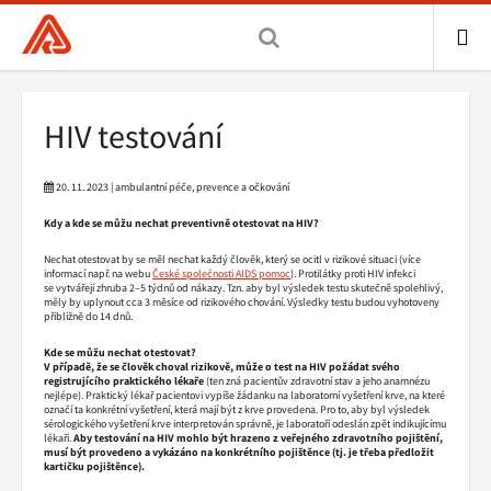
Všeobecná
zdravotní
pojišťovna
ME
ČR,
Drobečková
HIV testování
hlavní
navigace
stránka
20. 11. 2023 | ambulantní péče, prevence a očkování
Kdy a kde se můžu nechat preventivně otestovat na HIV?
Nechat otestovat by se měl nechat každý člověk, který se ocitl v rizikové situaci (více
informací např. na webu
České společnosti AIDS pomoc
). Protilátky proti HIV infekci
se vytvářejí zhruba 2–5 týdnů od nákazy. Tzn. aby byl výsledek testu skutečně spolehlivý,
měly by uplynout cca 3 měsíce od rizikového chování. Výsledky testu budou vyhotoveny
přibližně do 14 dnů.
Kde se můžu nechat otestovat?
V případě, že se člověk choval rizikově, může o test na HIV požádat svého
registrujícího praktického lékaře
(ten zná pacientův zdravotní stav a jeho anamnézu
nejlépe). Praktický lékař pacientovi vypíše žádanku na laboratorní vyšetření krve, na které
označí ta konkrétní vyšetření, která mají být z krve provedena. Pro to, aby byl výsledek
sérologického vyšetření krve interpretován správně, je laboratoří odeslán zpět indikujícímu
lékaři.
Aby testování na HIV mohlo být hrazeno z veřejného zdravotního pojištění,
musí být provedeno a vykázáno na konkrétního pojištěnce (tj. je třeba předložit
kartičku pojištěnce).