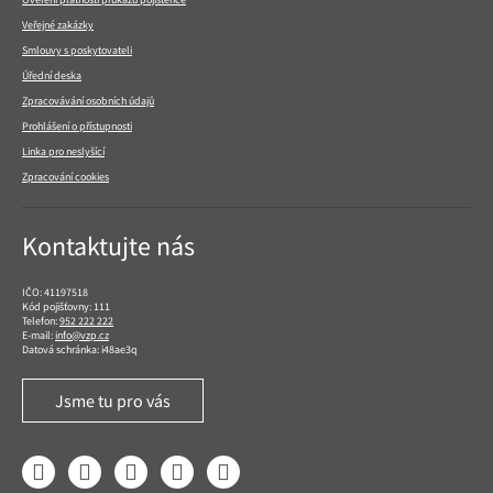
Veřejné zakázky
Smlouvy s poskytovateli
Úřední deska
Zpracovávání osobních údajů
Prohlášení o přístupnosti
Linka pro neslyšící
Zpracování cookies
Kontaktujte nás
IČO: 41197518
Kód pojišťovny: 111
Telefon:
952 222 222
E-mail:
info@vzp.cz
Datová schránka: i48ae3q
Jsme tu pro vás
Facebook
LinkedIn
YouTube
Instagram
Twitter