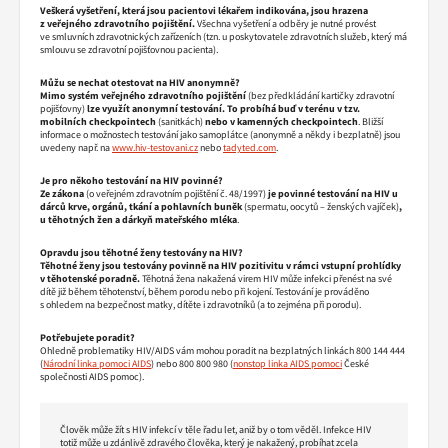
Veškerá vyšetření, která jsou pacientovi lékařem indikována, jsou hrazena
z veřejného zdravotního pojištění.
Všechna vyšetření a odběry je nutné provést
ve smluvních zdravotnických zařízeních (tzn. u poskytovatele zdravotních služeb, který má
smlouvu se zdravotní pojišťovnou pacienta).
Můžu se nechat otestovat na HIV anonymně?
Mimo systém veřejného zdravotního pojištění
(bez předkládání kartičky zdravotní
pojišťovny)
lze využít anonymní testování.
To probíhá buď v terénu v tzv.
mobilních checkpointech
(sanitkách)
nebo
v kamenných checkpointech
. Bližší
informace o možnostech testování jako samoplátce (anonymně a někdy i bezplatně) jsou
uvedeny např. na
www.hiv-testovani.cz
nebo
tadyted.com
.
Je pro někoho testování na HIV povinné?
Ze zákona
(o veřejném zdravotním pojištění č. 48/1997)
je povinné testování na HIV u
dárců krve, orgánů, tkání a pohlavních buněk
(spermatu, oocytů – ženských vajíček)
,
u těhotných žen a dárkyň mateřského mléka
.
Opravdu jsou těhotné ženy testovány na HIV?
Těhotné ženy jsou testovány povinně na HIV pozitivitu v rámci vstupní prohlídky
v těhotenské poradně.
Těhotná žena nakažená virem HIV může infekci přenést na své
dítě již během těhotenství, během porodu nebo při kojení. Testování je prováděno
s ohledem na bezpečnost matky, dítěte i zdravotníků (a to zejména při porodu).
Potřebujete poradit?
Ohledně problematiky HIV/AIDS vám mohou poradit na bezplatných linkách 800 144 444
(
Národní linka pomoci AIDS
) nebo 800 800 980 (
nonstop linka AIDS pomoci
České
společnosti AIDS pomoc).
Člověk může žít s HIV infekcí v těle řadu let, aniž by o tom věděl. Infekce HIV
totiž může u zdánlivě zdravého člověka, který je nakažený, probíhat zcela