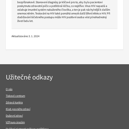
bezpříznakově. Stanovení diagnózy je klíčové pro to, aby byla pacientovi
poskytnuta zdravotní péče a potřebná léčba, co nejdříve. Virus HIV napadá a
oslabuje imunitní systém nakaženého člověka, a ten je pak náchylnější k dalším
onemocněním. Testování na HIV také pomáhá omezit další šíření infekce HIV. Při
dodržování léčebného postupu může HIV pozitivní osoba vést plnohodnotný
život řadu let.
Aktualizováno 3. 1. 2024
Navigace
Užitečné odkazy
v
patičce
O nás
Tiskové centrum
Zdravá kariéra
Klub pevného zdraví
Duševní zdraví
VZPoura úrazům
Ověření platnosti průkazu pojištěnce