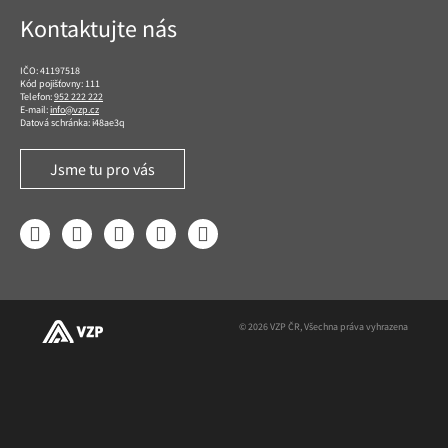
Kontaktujte nás
IČO: 41197518
Kód pojišťovny: 111
Telefon:
952 222 222
E-mail:
info@vzp.cz
Datová schránka: i48ae3q
Jsme tu pro vás
Facebook
LinkedIn
YouTube
Instagram
Twitter
© 2026 VZP ČR, Všechna práva vyhrazena