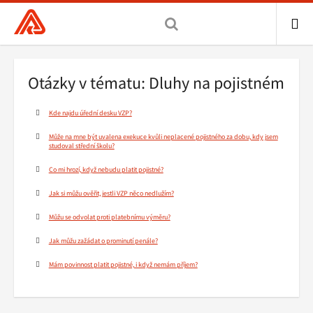
Všeobecná
zdravotní
pojišťovna
ME
ČR,
Drobečková
Otázky v tématu: Dluhy na pojistném
hlavní
navigace
stránka
Kde najdu úřední desku VZP?
Může na mne být uvalena exekuce kvůli neplacené pojistného za dobu, kdy jsem
studoval střední školu?
Co mi hrozí, když nebudu platit pojistné?
Jak si můžu ověřit, jestli VZP něco nedlužím?
Můžu se odvolat proti platebnímu výměru?
Jak můžu zažádat o prominutí penále?
Mám povinnost platit pojistné, i když nemám příjem?