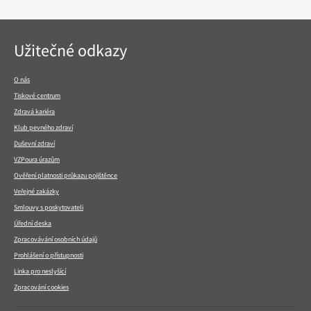
Navigace
Užitečné odkazy
v
patičce
O nás
Tiskové centrum
Zdravá kariéra
Klub pevného zdraví
Duševní zdraví
VZPoura úrazům
Ověření platnosti průkazu pojištěnce
Veřejné zakázky
Smlouvy s poskytovateli
Úřední deska
Zpracovávání osobních údajů
Prohlášení o přístupnosti
Linka pro neslyšící
Zpracování cookies