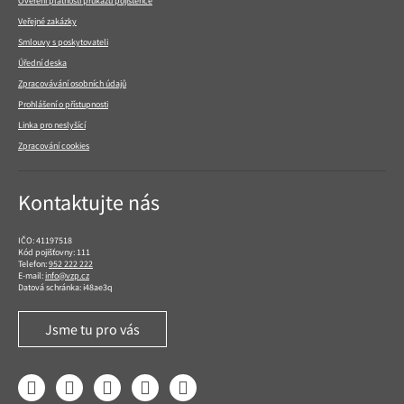
Ověření platnosti průkazu pojištěnce
Veřejné zakázky
Smlouvy s poskytovateli
Úřední deska
Zpracovávání osobních údajů
Prohlášení o přístupnosti
Linka pro neslyšící
Zpracování cookies
Kontaktujte nás
IČO: 41197518
Kód pojišťovny: 111
Telefon:
952 222 222
E-mail:
info@vzp.cz
Datová schránka: i48ae3q
Jsme tu pro vás
Facebook
LinkedIn
YouTube
Instagram
Twitter