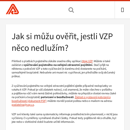
Všeobecná
zdravotní
pojišťovna
ME
ČR,
Drobečková
Jak si můžu ověřit, jestli VZP
hlavní
navigace
stránka
něco nedlužím?
Přehled o platbách pojistného získáte snadno díky aplikaci
Moje VZP
. Můžete si také
zažádat o
vyúčtování pojistného na veřejné zdravotní pojištění.
Stačí přijít na
některou z poboček VZP a toto vyúčtování (k danému dni) dostanete na počkání,
samozřejmě bezplatně. Nebudete ani muset nic vyplňovat, jen předložíte svůj občanský
průkaz.
Z vyúčtování pojistného na veřejné zdravotní pojištění zjistíte případné nedoplatky ve
vztahu k VZP. Pokud je váš zůstatek nulový, což znamená, že máte všechno v pořádku
a pojišťovna vůči vám nemá žádné pohledávky, můžete na přepážce dostat rovnou (také
na počkání a bezplatně)
potvrzení o bezdlužnosti
.
Žádost o vystavení potvrzení o
bezdlužnosti
můžete rovněž poslat poštou nebo e-mailem na adresu
podatelna@vzp.cz
.
VZP své klienty také sama systematicky informuje prostřednictvím písemností, v nichž jsou
vyčísleny či vyměřeny vymáhané dlužné částky. Pokud tedy pojišťovně něco dlužíte, byl
jste nebo v dohledné době budete určitě informován.