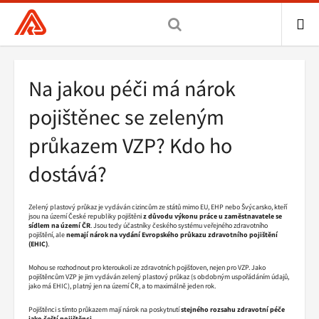
Všeobecná
zdravotní
pojišťovna
ME
ČR,
Drobečková
Na jakou péči má nárok
hlavní
navigace
stránka
pojištěnec se zeleným
průkazem VZP? Kdo ho
dostává?
Zelený plastový průkaz je vydáván cizincům ze států mimo EU, EHP nebo Švýcarsko, kteří
jsou na území České republiky pojištěni
z důvodu výkonu práce u zaměstnavatele se
sídlem na území ČR
. Jsou tedy účastníky českého systému veřejného zdravotního
pojištění, ale
nemají nárok na vydání Evropského průkazu zdravotního pojištění
(EHIC)
.
Mohou se rozhodnout pro kteroukoli ze zdravotních pojišťoven, nejen pro VZP. Jako
pojištěncům VZP je jim vydáván zelený plastový průkaz (s obdobným uspořádáním údajů,
jako má EHIC), platný jen na území ČR, a to maximálně jeden rok.
Pojištěnci s tímto průkazem mají nárok na poskytnutí
stejného rozsahu zdravotní péče
jako čeští pojištěnci
.