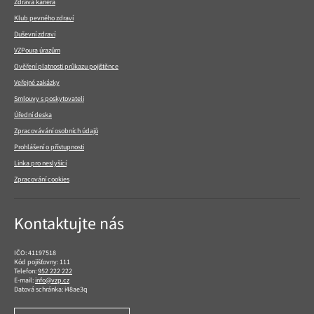
Zdravá kariéra
Klub pevného zdraví
Duševní zdraví
VZPoura úrazům
Ověření platnosti průkazu pojištěnce
Veřejné zakázky
Smlouvy s poskytovateli
Úřední deska
Zpracovávání osobních údajů
Prohlášení o přístupnosti
Linka pro neslyšící
Zpracování cookies
Kontaktujte nás
IČO: 41197518
Kód pojišťovny: 111
Telefon:
952 222 222
E-mail:
info@vzp.cz
Datová schránka: i48ae3q