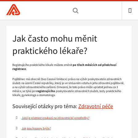
Všeobecná
zdravotní
pojišťovna
ME
ČR,
Drobečková
Jak často mohu měnit
hlavní
navigace
stránka
praktického lékaře?
Registrujícího praktického lékaře můžete změnit
po třech měsících od předchozí
registrace
.
Pojištěnec má obecně (bez časové limitace) právo na výběr poskytovatele zdravotních
služeb na území České republiky, který je ve smluvním vztahu k jeho zdravotní pojišťovně,
a na výběr zdravotnického zařízení. Omezení, že toto právo může uplatnit jednou za 3
měsíce, se týká jen
registrujícího
poskytovatele zdravotních služeb, tedy praktického
lékaře, gynekologa a stomatologa.
Související otázky pro téma:
Zdravotní péče
Jaká je platnost poukazů na zdravotnické prostředky?
Jak jsou hrazeny brýle?