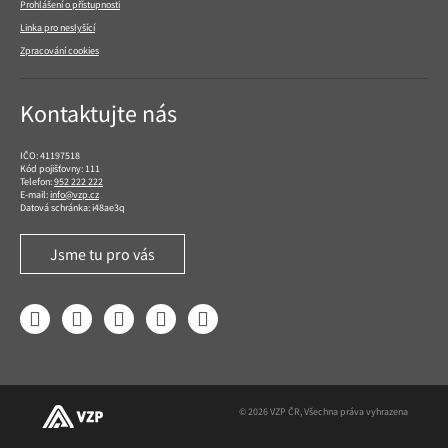
Prohlášení o přístupnosti
Linka pro neslyšící
Zpracování cookies
Kontaktujte nás
IČO: 41197518
Kód pojišťovny: 111
Telefon:
952 222 222
E-mail:
info@vzp.cz
Datová schránka: i48ae3q
Jsme tu pro vás
Facebook
LinkedIn
YouTube
Instagram
Twitter
© 2026 VZP ČR, Všechna práva vyhrazena