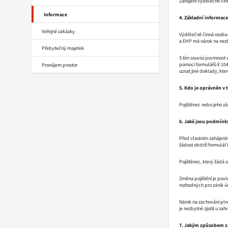
Zahájení výdělečné čin
Informace
4. Základní informace 
Veřejné zakázky
Výdělečně činná osoba o
a EHP má nárok na nezb
Přebytečný majetek
S tím souvisí povinnost
pomocí formulářů E 104,
Pronájem prostor
uznat jiné doklady, kter
5. Kdo je oprávněn v 
Pojištěnec nebo jeho z
6. Jaké jsou podmínky
Před vlastním zahájením
žádost obdrží formulář 
Pojištěnec, který žádá 
Změna pojištění je povi
rozhodných pro zánik úč
Nárok na zachování plné
je nezbytné zjistit u za
7. Jakým způsobem zah