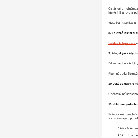
Oznámení o možném zaháj
kterými již zdravotní p
Vlastní odhlášení ze zd
8. Na které instituci ž
Na kterékoli pobočce
z
9. Kde, s kým a kdy živ
Během osobní návštěvy
Písemné podání je možn
10. Jaké doklady je n
Občanský průkaz nebo p
11. Jaké jsou potřebn
Požadované formuláře vy
formuláře nejsou požado
E 104 - Potvrzen
S 041 – Standar