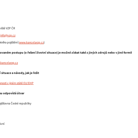
viště VZP ČR
a
info@vzp.cz
ního pojištění (
www.kancelarzp.cz
)
ovaném postupu (o řešení životní situace) je možné získat také z jiných zdrojů nebo v jiné formě
kancelarzp.cz
 situace a návody, jak je řešit
nosti v jiném státě EU/EHP
isu odpovídá útvar
jišťovna České republiky
ávní