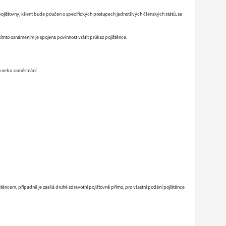
ojišťovny, klient bude poučen o specifických postupech jednotlivých členských států, se
tímto oznámením je spojena povinnost vrátit průkaz pojištěnce.
tu nebo zaměstnání.
ěncem, případně je zasílá druhé zdravotní pojišťovně přímo, pro vlastní podání pojištěnce