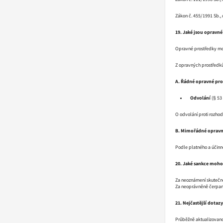
Zákon č. 455/1991 Sb.,
19. Jaké jsou opravné
Opravné prostředky moh
Z opravných prostředků
A. Řádné opravné pro
Odvolání
(§ 53 
O odvolání proti rozhod
B. Mimořádné opravn
Podle platného a účinn
20. Jaké sankce moho
Za neoznámení skutečnos
Za neoprávněně čerpano
21. Nejčastější dotazy
Průběžně aktualizovano