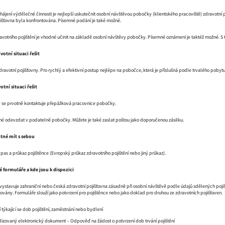
ení výdělečné činnosti je nejlepší uskutečnit osobní návštěvou pobočky (klientského pracoviště) zdravotní p
ojišťovna byla konfrontována. Písemné podání je také možné.
ravotního pojištění je vhodné učinit na základě osobní návštěvy pobočky. Písemné oznámení je taktéž možné. S 
ivotní situaci řešit
dravotní pojišťovny. Pro rychlý a efektivní postup nejlépe na pobočce, která je příslušná podle trvalého poby
otní situaci řešit
 se prvotně kontaktuje přepážková pracovnice pobočky.
é odevzdat v podatelně pobočky. Můžete je také zaslat poštou jako doporučenou zásilku.
utné mít s sebou
as a průkaz pojištěnce (Evropský průkaz zdravotního pojištění nebo jiný průkaz).
é formuláře a kde jsou k dispozici
stavuje zahraniční nebo česká zdravotní pojišťovna zásadně při osobní návštěvě podle údajů sdělených pojišt
vány. Formuláře slouží jako potvrzení pro pojištěnce nebo jako doklad pro druhou ze zdravotních pojišťoven.
í týkající se dob pojištění, zaměstnání nebo bydlení
dizovaný elektronický dokument – Odpověď na žádost o potvrzení dob trvání pojištění