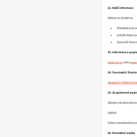
22. Další informace
Můžete se obrátit na:
Klientská praco
položit dotaz n
Kancelář zdravot
23. Informace o popis
www.vzp.cz
nebo
www.
24. Související životní
Ukončení výdělečné čin
25. Za správnost pop
Všeobecná zdravotní po
Ústředí
Odbor mezinárodně pr
26. Kontaktní osoba