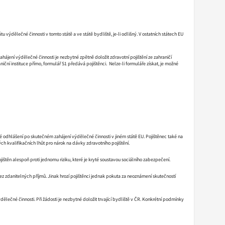
výdělečné činnosti v tomto státě a ve státě bydliště, je-li odlišný. V ostatních státech EU
ájení výdělečné činnosti je nezbytné zpětně doložit zdravotní pojištění ze zahraničí
iční instituce přímo, formulář S1 předává pojištěnci. Nelze-li formuláře získat, je možné
 odhlášení po skutečném zahájení výdělečné činnosti v jiném státě EU. Pojištěnec také na
ch kvalifikačních lhůt pro nárok na dávky zdravotního pojištění.
jištěn alespoň proti jednomu riziku, které je kryté soustavou sociálního zabezpečení.
z zdanitelných příjmů. Jinak hrozí pojištěnci jednak pokuta za neoznámení skutečností
ělečné činnosti. Při žádosti je nezbytné doložit trvající bydliště v ČR. Konkrétní podmínky