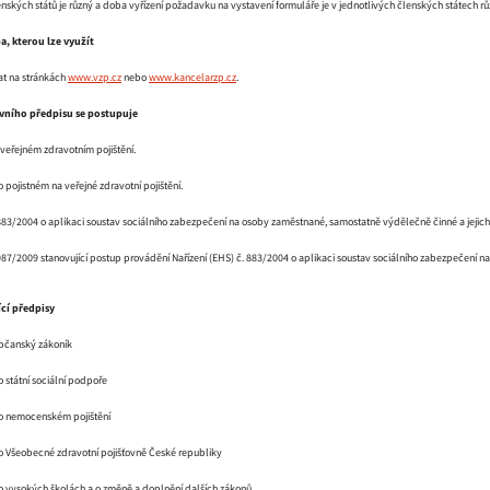
enských států je různý a doba vyřízení požadavku na vystavení formuláře je v jednotlivých členských státech rů
a, kterou lze využít
kat na stránkách
www.vzp.cz
nebo
www.kancelarzp.cz
.
ávního předpisu se postupuje
o veřejném zdravotním pojištění.
 o pojistném na veřejné zdravotní pojištění.
883/2004 o aplikaci soustav sociálního zabezpečení na osoby zaměstnané, samostatně výdělečně činné a jejich 
987/2009 stanovující postup provádění Nařízení (EHS) č. 883/2004 o aplikaci soustav sociálního zabezpečení n
ící předpisy
občanský zákoník
o státní sociální podpoře
 o nemocenském pojištění
 o Všeobecné zdravotní pojišťovně České republiky
 o vysokých školách a o změně a doplnění dalších zákonů