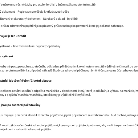
ní o nároku na věcné dávky pro osoby bydlící v jiném než kompetentním státě
ný dokument – Registrace pro účely krytí zdravotní péče
dizovaný elektronický dokument – Nárokový doklad - bydliště
průkaz zdravotního pojištění jako plastový průkaz nebo jako potvrzení, které jej dočasně nahrazuje.
 a jak je lze uhradit
išťovně v této životní situaci nejsou zpoplatněny.
o vyřízení
e nezbytné postupovat bez zbytečného odkladu s přihlédnutím k okolnostem ve státě výdělečné činnosti. Je ve
ém zdravotním pojištění a případně náhradě škody za zdravotní péči neoprávněně čerpanou na účet zdravotní po
častníci (dotčení) řešení životní situace
e zákona o státní sociální podpoře a manžel/ka v domácnosti, který/která je odkázán/a výživou na manžela/ma
zeny z pojištění manžela/manželky, která/který je výdělečně činný/činná.
ti jsou po žadateli požadovány
í migrující pracovník doručit zdravotní pojišťovně, jejímž pojištěncem se v zahraničí stal, buď osobně, nebo je 
2 musí být doručen české zdravotní pojišťovně, která vystaví pojištěnci potvrzení, aby mohl čerpat na území 
eré je klient v zahraničí zdravotně pojištěn.