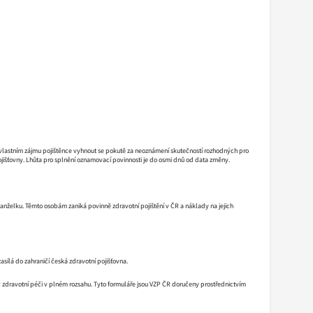
 vlastním zájmu pojištěnce vyhnout se pokutě za neoznámení skutečností rozhodných pro
jišťovny. Lhůta pro splnění oznamovací povinnosti je do osmi dnů od data změny.
nželku. Těmto osobám zaniká povinně zdravotní pojištění v ČR a náklady na jejich
zasílá do zahraničí česká zdravotní pojišťovna.
ČR zdravotní péči v plném rozsahu. Tyto formuláře jsou VZP ČR doručeny prostřednictvím