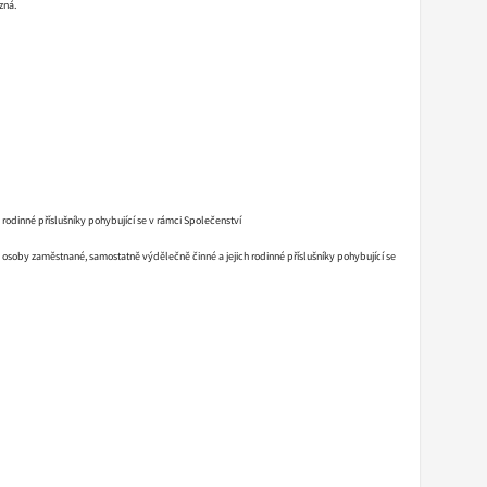
zná.
rodinné příslušníky pohybující se v rámci Společenství
a osoby zaměstnané, samostatně výdělečně činné a jejich rodinné příslušníky pohybující se