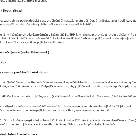
nosti v jiném státě EU/EHP a Švýcarsku
k životní situaci
dvádí pojistné podle předpisů státu výdělečné činnosti. Zdravotní péči čerpá na účet zdravotní pojišťovny státu 
ytnou péči po předložení Evropského průkazu zdravotního pojištění (EHIC).
 oznámení záměru vyhledání zaměstnání v jiném státě EU/EHP klientskému pracovišti zdravotní pojišťovny. Po zah
 S041, E 106, S1, S072 nebo průkazu EHIC. Zaslání formulářů české zdravotní pojišťovně obvykle zajišťuje zahran
é prokazují účast na sociálním pojištění daného státu.
této věci jednat (podat žádost apod.)
ástupce
 a postup pro řešení životní situace
 výdělečné činnosti musí být odhlášení ze zdravotního pojištění dopředu oznámeno, jinak není zaručeno zpětné
E 104, nebo S041, kterým u zahraniční pojišťovny doloží doby pojištění nebo zaměstnání pro započtení případný
o odhlášení ze zdravotního pojištění, musí být z titulu výdělečné činnosti v jiném členském státě EU nebo EHP po
nná. Migrující zaměstnanec nebo OSVČ se nemůže rozhodnout setrvat ve zdravotním pojištění v ČR jako osoba be
asti ve veřejném zdravotním pojištění, jednak náhrada škody za uhrazenou zdravotní péči.
 péče v ČR zůstává po předložení formuláře E 106, S1 nebo S072, který vystavuje zdravotní pojišťovna státu výd
hraniční zdravotní pojišťovny, která posoudí oprávněnost žádosti o vydání příslušného formuláře
ájit řešení životní situace