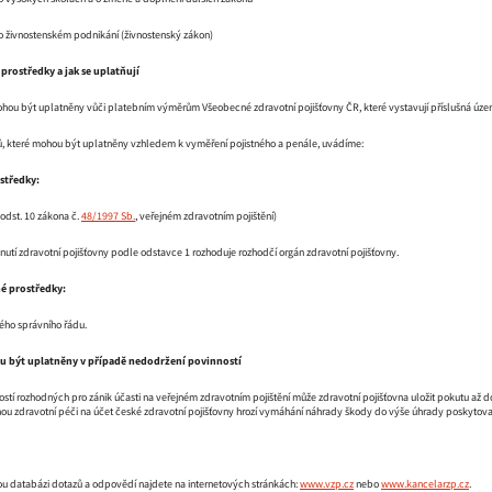
 o živnostenském podnikání (živnostenský zákon)
 prostředky a jak se uplatňují
ou být uplatněny vůči platebním výměrům Všeobecné zdravotní pojišťovny ČR, které vystavují příslušná územ
, které mohou být uplatněny vzhledem k vyměření pojistného a penále, uvádíme:
středky:
odst. 10 zákona č.
48/1997 Sb.
, veřejném zdravotním pojištění)
nutí zdravotní pojišťovny podle odstavce 1 rozhoduje rozhodčí orgán zdravotní pojišťovny.
é prostředky:
ého správního řádu.
u být uplatněny v případě nedodržení povinností
tí rozhodných pro zánik účasti na veřejném zdravotním pojištění může zdravotní pojišťovna uložit pokutu až d
u zdravotní péči na účet české zdravotní pojišťovny hrozí vymáhání náhrady škody do výše úhrady poskytovat
u databázi dotazů a odpovědí najdete na internetových stránkách:
www.vzp.cz
nebo
www.kancelarzp.cz
.