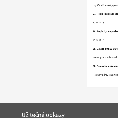
Ing. Věra Frajtová, spe
27. Popis je zpracová
1. 10. 2013
28. Popis byl naposle
29. 3. 2016
29. Datum konce plat
Konec platnosti návodu
30. Případná upřesněn
Postupy zdravotních poj
Navigace
Užitečné odkazy