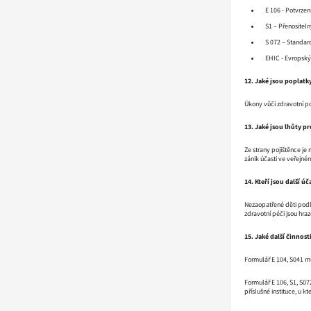
E 106 - Potvrze
S1 – Přenositel
S 072 – Standar
EHIC - Evropský 
12. Jaké jsou poplatky
Úkony vůči zdravotní poj
13. Jaké jsou lhůty pr
Ze strany pojištěnce j
zánik účasti ve veřejn
14. Kteří jsou další ú
Nezaopatřené děti podl
zdravotní péči jsou hra
15. Jaké další činnos
Formulář E 104, S041 mus
Formulář E 106, S1, S07
příslušné instituce, u kt