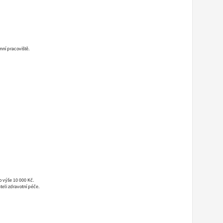
ní pracoviště.
o výše 10 000 Kč.
eli zdravotní péče.