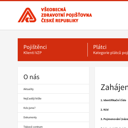
Všeobecná
zdravotní
pojišťovna
ČR,
Hlavní
menu
hlavní
stránka
Pojištěnci
Plátci
Klienti VZP
Kategorie plátců po
O nás
Drobečková
navigace
Zahájen
Aktuality
Nejčastěji řešíte
1. Identifikační číslo
Kdo jsme?
2. Kód
Dokumenty
3. Pojmenování (název
Tiskové centrum