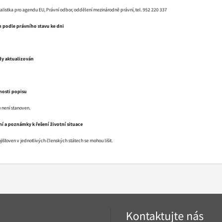
cialistka pro agendu EU, Právní odbor, oddělení mezinárodně právní, tel. 952 220 337
n podle právního stavu ke dni
dy aktualizován
nosti popisu
 není stanoven.
í a poznámky k řešení životní situace
išťoven v jednotlivých členských státech se mohou lišit.
Kontaktujte nás