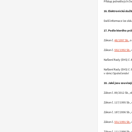
Přístup jednotlivých čl
16. Elektronická služb
Další informace lze zís
17. Podle kterého pr
Zákon č.
48/1997 Sb.
, 
Zákon č.
592/1992 Sb.
,
Nařízení Rady (EHS) č. 
Nařízení Rady (EHS) č. 
v rámci Společenství
18. Jaké jsou souvisej
Zákon č. 89/2012 Sb., 
Zákon č. 117/1995 Sb., 
Zákon č. 187/2006 Sb.,
Zákon č.
551/1991 Sb.
,
Zákon č. 111/1998 Sb.,