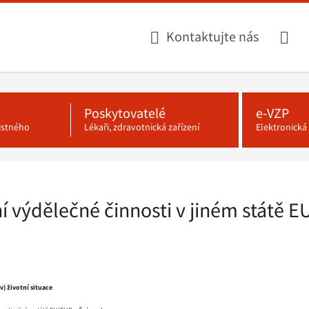
Kontaktujte nás
Poskytovatelé
e-VZP
jistného
Lékaři, zdravotnická zařízení
Elektronick
í výdělečné činnosti v jiném státě 
) životní situace