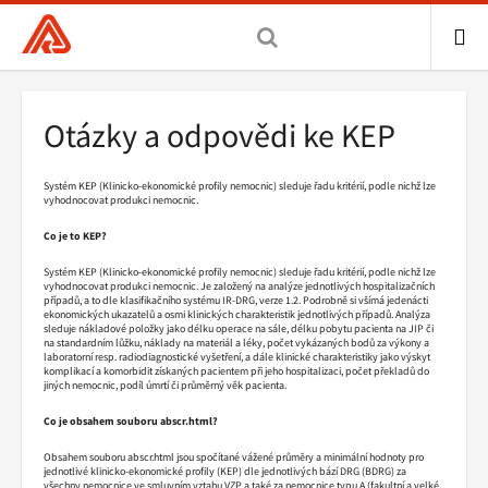
Všeobecná
zdravotní
pojišťovna
ME
ČR,
Drobečková
Otázky a odpovědi ke KEP
hlavní
navigace
stránka
Systém KEP (Klinicko-ekonomické profily nemocnic) sleduje řadu kritérií, podle nichž lze
vyhodnocovat produkci nemocnic.
Co je to KEP?
Systém KEP (Klinicko-ekonomické profily nemocnic) sleduje řadu kritérií, podle nichž lze
vyhodnocovat produkci nemocnic. Je založený na analýze jednotlivých hospitalizačních
případů, a to dle klasifikačního systému IR-DRG, verze 1.2. Podrobně si všímá jedenácti
ekonomických ukazatelů a osmi klinických charakteristik jednotlivých případů. Analýza
sleduje nákladové položky jako délku operace na sále, délku pobytu pacienta na JIP či
na standardním lůžku, náklady na materiál a léky, počet vykázaných bodů za výkony a
laboratorní resp. radiodiagnostické vyšetření, a dále klinické charakteristiky jako výskyt
komplikací a komorbidit získaných pacientem při jeho hospitalizaci, počet překladů do
jiných nemocnic, podíl úmrtí či průměrný věk pacienta.
Co je obsahem souboru abscr.html?
Obsahem souboru abscr.html jsou spočítané vážené průměry a minimální hodnoty pro
jednotlivé klinicko-ekonomické profily (KEP) dle jednotlivých bází DRG (BDRG) za
všechny nemocnice ve smluvním vztahu VZP a také za nemocnice typu A (fakultní a velké