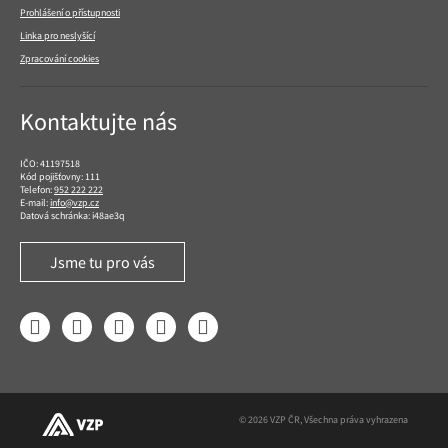
Prohlášení o přístupnosti
Linka pro neslyšící
Zpracování cookies
Kontaktujte nás
IČO: 41197518
Kód pojišťovny: 111
Telefon:
952 222 222
E-mail:
info@vzp.cz
Datová schránka: i48ae3q
Jsme tu pro vás
Facebook
LinkedIn
YouTube
Instagram
Twitter
© 2026 VZP ČR, Všechna práva vyhrazena