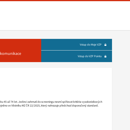
Vstup do Moje VZP
á komunikace
Vstup do VZP Pointu
45 až 74 let. Jedinci zahrnutí do screeningu nesmí splňovat kritéria vysokorizikových
ejněno ve Věstníku MZ ČR 22/2025, který nahrazuje předchozí doporučený standard.