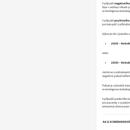
V případě
negativního
fáze v ordinaci lékaře 
screeningovou koloskopi
V případě
pozitivního
pro tuto péči s přísluš
Výkon je dle výsledku 
15101 – Kolosko
nebo
15103 – Kolosko
Jedná se o endoskopick
negativní, pokud během
Pokud je výsledek kolo
screeningovou koloskop
V případě pozitivního k
pro pacienty s vysokým
omezení je dáno pouze 
Ad 2) SCREENINGOV