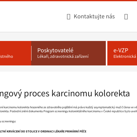
Kontaktujte nás
Poskytovatelé
e-VZP
jistného
Lékaři, zdravotnická zařízení
Elektronick
ngový proces karcinomu kolorekta
ní karcinomu kolorekta hrazeného ze zdravotního pojištění má právo každý asymptomatický muž či žena ve věku 
lorekta. Poslední znění dokumentu Program screeningu kolorektálního karcinomu v České republice bylo uveř
u screeningu:
LTNÍ KRVÁCENÍ DO STOLICE V ORDINACI LÉKAŘE PRIMÁRNÍ PÉČE