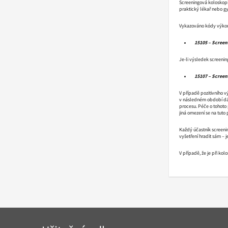
Screeningová koloskopie 
praktický lékař nebo gy
Vykazováno kódy výko
15105 – Screen
Je-li výsledek screenin
15107 – Screen
V případě pozitivního v
v následném období dál
procesu. Péče o tohoto
jiná omezení se na tuto 
Každý účastník screenin
vyšetření hradit sám – 
V případě, že je při kol
Navigace