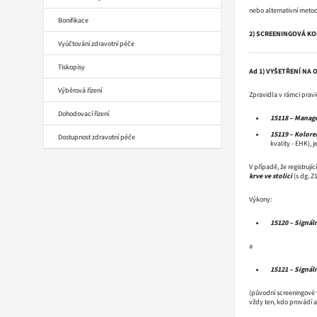
nebo alternativní metod
Bonifikace
2) SCREENINGOVÁ K
Vyúčtování zdravotní péče
Tiskopisy
Ad 1) VYŠETŘENÍ NA 
Výběrová řízení
Zpravidla v rámci pravid
Dohodovací řízení
15118 – Manag
15119 – Kolorek
Dostupnost zdravotní péče
kvality - EHK), 
V případě, že registruj
krve ve stolici
(s dg. Z
Výkony:
15120 – Signál
a
15121 – Signál
(původní screeningové v
vždy ten, kdo provádí 