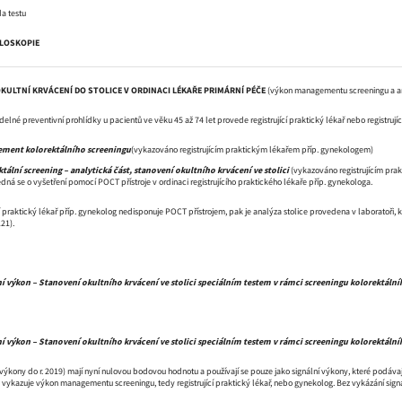
a testu
OLOSKOPIE
OKULTNÍ KRVÁCENÍ DO STOLICE V ORDINACI LÉKAŘE PRIMÁRNÍ PÉČE
(výkon managementu screeningu a ana
elné preventivní prohlídky u pacientů ve věku 45 až 74 let provede registrující praktický lékař nebo registrující 
ement kolorektálního screeningu
(vykazováno registrujícím praktickým lékařem příp. gynekologem)
tální screening – analytická část, stanovení okultního krvácení ve stolici
(vykazováno registrujícím pr
jedná se o vyšetření pomocí POCT přístroje v ordinaci registrujícího praktického lékaře příp. gynekologa.
ící praktický lékař příp. gynekolog nedisponuje POCT přístrojem, pak je analýza stolice provedena v laboratoři
121).
ní výkon – Stanovení okultního krvácení ve stolici speciálním testem v rámci screeningu kolorektáln
ní výkon – Stanovení okultního krvácení ve stolici speciálním testem v rámci screeningu kolorektáln
ýkony do r. 2019) mají nyní nulovou bodovou hodnotu a používají se pouze jako signální výkony, které podávají i
a vykazuje výkon managementu screeningu, tedy registrující praktický lékař, nebo gynekolog. Bez vykázání s