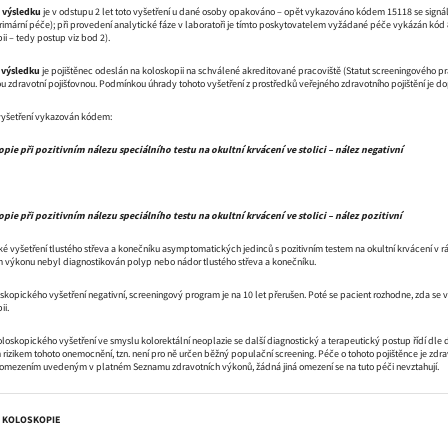
 výsledku
je v odstupu 2 let toto vyšetření u dané osoby opakováno – opět vykazováno kódem 15118 se sign
primární péče); při provedení analytické fáze v laboratoři je tímto poskytovatelem vyžádané péče vykázán kód 81
i – tedy postup viz bod 2).
 výsledku
je pojištěnec odeslán na koloskopii na schválené akreditované pracoviště (Statut screeningového p
nou zdravotní pojišťovnou. Podmínkou úhrady tohoto vyšetření z prostředků veřejného zdravotního pojištění je d
vyšetření vykazován kódem:
pie při pozitivním nálezu speciálního testu na okultní krvácení ve stolici – nález negativní
pie při pozitivním nálezu speciálního testu na okultní krvácení ve stolici – nález pozitivní
é vyšetření tlustého střeva a konečníku asymptomatických jedinců s pozitivním testem na okultní krvácení v 
 výkonu nebyl diagnostikován polyp nebo nádor tlustého střeva a konečníku.
skopického vyšetření negativní, screeningový program je na 10 let přerušen. Poté se pacient rozhodne, zda s
ii.
oloskopického vyšetření ve smyslu kolorektální neoplazie se další diagnostický a terapeutický postup řídí dle
 rizikem tohoto onemocnění, tzn. není pro ně určen běžný populační screening. Péče o tohoto pojištěnce je z
omezením uvedeným v platném Seznamu zdravotních výkonů, žádná jiná omezení se na tuto péči nevztahují.
Á KOLOSKOPIE