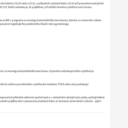
álním kódem 15120 nebo 15121, a případně vykázání kódu 15119 při provedení analytické
733. Další variantou je, že pojištěnec při dalším termínu vyšetření zvolí rovnou
racoviště v programu screeningu kolorektálního karcinomu), které je ve smluvním vztahu
oporučení registrujícího praktického lékaře nebo gynekologa.
rámci screeningu kolorektálního karcinomu. Výsledek endoskopického vyšetření je
e vrátí do režimu pravidelného vyšetřování metodou TOKS nebo zda podstoupí
 doporučení příslušné odborné společnosti a v následném období tyto osoby splňují kritéria
dravotním pojišťovnám vykazována platnými kódy ze Seznamu zdravotních výkonů – jejich