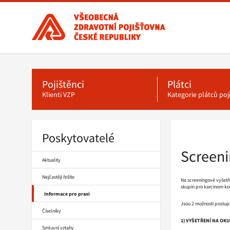
Všeobecná
zdravotní
pojišťovna
ČR,
Hlavní
menu
hlavní
stránka
Pojištěnci
Plátci
Klienti VZP
Kategorie plátců po
Poskytovatelé
Drobečková
navigace
Screeni
Aktuality
Nejčastěji řešíte
Na screeningové vyšetře
skupin pro karcinom ko
Informace pro praxi
Jsou 2 možnosti postup
Číselníky
1) VYŠETŘENÍ NA OKU
Smluvní vztahy