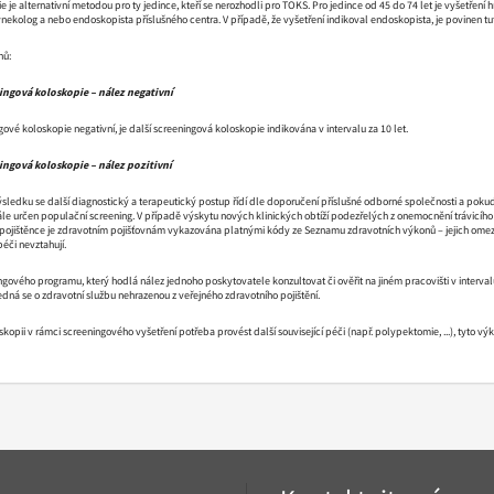
je alternativní metodou pro ty jedince, kteří se nerozhodli pro TOKS. Pro jedince od 45 do 74 let je vyšetření hr
nekolog a nebo endoskopista příslušného centra. V případě, že vyšetření indikoval endoskopista, je povinen tut
nů:
ingová koloskopie – nález negativní
gové koloskopie negativní, je další screeningová koloskopie indikována v intervalu za 10 let.
ingová koloskopie – nález pozitivní
ýsledku se další diagnostický a terapeutický postup řídí dle doporučení příslušné odborné společnosti a pokud 
e určen populační screening. V případě výskytu nových klinických obtíží podezřelých z onemocnění trávicího 
 pojištěnce je zdravotním pojišťovnám vykazována platnými kódy ze Seznamu zdravotních výkonů – jejich o
péči nevztahují.
gového programu, který hodlá nález jednoho poskytovatele konzultovat či ověřit na jiném pracovišti v interv
jedná se o zdravotní službu nehrazenou z veřejného zdravotního pojištění.
oskopii v rámci screeningového vyšetření potřeba provést další související péči (např. polypektomie, ...), tyto v