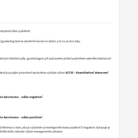
lytická fáze vyšetření)
gynekolog test na okultní krvácení ve stolici, a to 1x za dva roky.
aktickým lékařem příp. gynekologem při současném plnění podmínek externího hodnocení
, která je po jejím provedení oprávněna vykázat výkon
81733 – Kvantitativní stanovení
ího karcinomu – nález negativní
ího karcinomu – nález pozitivní
nformaci o tom, zda je výsledek screeningového testu pozitivní či negativní. Vykazuje je
ignálního kódu nebude výkon managementu uhrazen.