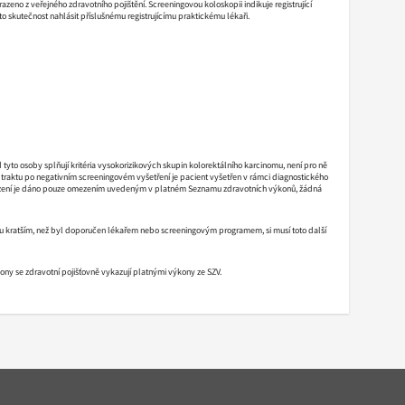
azeno z veřejného zdravotního pojištění. Screeningovou koloskopii indikuje registrující
o skutečnost nahlásit příslušnému registrujícímu praktickému lékaři.
tyto osoby splňují kritéria vysokorizikových skupin kolorektálního karcinomu, není pro ně
traktu po negativním screeningovém vyšetření je pacient vyšetřen v rámci diagnostického
mezení je dáno pouze omezením uvedeným v platném Seznamu zdravotních výkonů, žádná
alu kratším, než byl doporučen lékařem nebo screeningovým programem, si musí toto další
ýkony se zdravotní pojišťovně vykazují platnými výkony ze SZV.