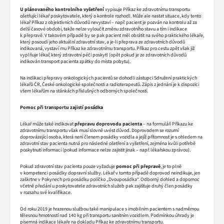
U plánovaného kontrolního vyšetření
vypisuje Příkaz ke zdravotnímu transportu
ošetřující lékař poskytovatele, který o kontrole rozhodl. Může ale nastat situace, kdy tento
lékař Příkaz z objektivních důvodů nevystaví – např. pacient je pozván na kontrolu až za
delší časové období, takže nelze vyloučit změnu zdravotního stavu a tím i indikace
k přepravě. V takovém případě by se pak pacient měl obrátit na svého praktického lékaře,
který posoudí jeho aktuální zdravotní stav, a je-li přeprava ze zdravotních důvodů
indikovaná, vystaví mu Příkaz ke zdravotnímu transportu. Příkaz pro cestu zpět však již
vyplňuje lékař, který zdravotní péči poskytl (opět pokud je ze zdravotních důvodů
indikován transport pacienta zpátky do místa pobytu).
Na indikaci přepravy onkologických pacientů se dohodli zástupci Sdružení praktických
lékařů ČR, České onkologické společnosti a radioterapeutů. Zápis z jednání je k dispozici
všem lékařům na stánkách příslušných odborných společností.
Pomoc při transportu zajistí posádka
Lékař může také indikovat
přepravu doprovodu pacienta
– na formuláři Příkazu ke
zdravotnímu transportu však musí slovně uvést důvod. Doprovodem se rozumí
doprovázející osoba, která není členem posádky vozidla a jejíž přítomnost je s ohledem na
zdravotní stav pacienta nutná pro následné ošetření a vyšetření, zejména kvůli potřebě
poskytnutí informací (pokud informace nelze zajistit jinak – např. lékařskou zprávou).
Pokud zdravotní stav pacienta pouze vyžaduje
pomoc při přepravě
, je to plně
v kompetenci posádky dopravní služby. Lékař v tomto případě doprovod neindikuje, jen
zaškrtne v Pokynech pro posádku políčko „Dvouposádka“. Odborný dohled a dopomoc
včetně předání u poskytovatele zdravotních služeb pak zajišťuje druhý člen posádky
v rozsahu své kvalifikace.
Od roku 2019 je hrazenou službou také manipulace s imobilním pacientem s nadměrnou
tělesnou hmotností nad 140 kg při transportu sanitním vozidlem. Podmínkou úhrady je
písemná indikace lékaře na dokladu Příkaz ke zdravotnímu transportu.