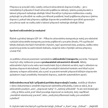
Přeprava se provádí vždy vozidly smluvní zdravotnické dopravní služby – jen v
mimořádných případech hradí zdravotní pojišťovna náklady i jinému poskytovateli; o
takové přepravě rozhoduje ošetřující lékař. Rovněž je-li přeprava indikována u osoby
pohybující se převážně na vozíku pro tělesně postižené, hradí pojišťovna přepravu i jinému
dopravci, pokud tuto přepravu zajišťuje dopravním prostředkem speciálně upraveným
pro převoz osob na vozíku; také o takové přepravě rozhoduje ošetřující lékař.
Správné odůvodnění je nezbytné
Řádně vyplněný tiskopis VZP-34 – Příkaz ke zdravotnímu transportu je nutný pro následné
vykázání zdravotního transportu pacienta pojišťovně a pro jeho úhradu. Při vyplňování
tohoto dokladu dochází k formálním chybám, např. opomenutí data, podpisu, razítka nebo
poučení pacienta na zadní straně dokladu, neúplná nebo chybějící adresa přepravy
včetně PSČ.
Je potřeba věnovat pozornost i samotnému
odůvodnění transportu
pacienta. Transport
musí být vždy indikován pouze
z prokazatelně zdravotních důvodů
. Někdy
odůvodnění chybí zcela nebo není medicínské (bývá zřetelně sociální, např. s ohledem na
špatnou dopravní obslužnost). Často při eventuální následné kontrole není lékař svými
záznamy schopen zdůvodnit, zda a proč se pacient nemohl přepravit běžným dopravním
způsobem (např. prostředky hromadné dopravy, osobním automobilem apod.)
Odůvodněna musí být i případná potřeba doprovázející osoby
. Jestliže je lékařem
v rámci dokumentace umožněn doprovod rodinného příslušníka, často se stává, že je
odůvodněn pouhým „ano“, „doprovod nutný“ či „rodinný příslušník“. To ale není dostačující
– vždy je třeba uvést, proč lékař považuje doprovod za nezbytný, tedy například:
„mentálně retardovaný pacient“, nebo „nezbytná přítomnost matky pro umožnění
vyšetření“.
K chybám také dochází při vyplňování údajů „Odkud“ a „Kam“, resp. „Odkud“ – „Nejbližší