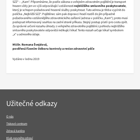
SZZ“ – „Kam“. Připomínáme, že podle zákona o veřejném zdravotním pojištění je transport
hrazen vždy jen ve výši odpovídající vzdálenosti
nejbližšího smluvního poskytovatele
,
který je schopen požadované hrazené služby poskytnout. Tuto adresu je třeba vyplnit do
políčka „Nejbližší SZZ“. Pojištěnec sám pak dopravci hradí rozdíl do jím případně
požadovaného vzdálenějšího zdravotnického zařízení (adresa v políčku „Kam“); proto musí
podepsat informovaný souhlas na zadní straně příkazu. Stejný postup platí i pro cestu zpět.
Za správné určení rozsahu úhrady z veřejného zdravotního pojištění z pohledu nejbližšího
smluvního poskytovatele odpovídá indikující lékař. Tento rozsah určuje lékař symbolem
„x“ u adresního údaje.
MUDr. Romana Švejdová,
pověřená řízením Odboru kontroly a revize zdravotní péče
Vydáno v lednu 2019
Navigace
Užitečné odkazy
v
patičce
O nás
Tiskové centrum
Zdravá kariéra
Klub pevného zdraví