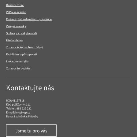
Duševní zdraví
VZPoura úrazům
Ověření platnosti průkazu pojištěnce
Veřejné zakázky
Smlouvy s poskytovateli
Úřední deska
Zpracovávání osobních údajů
Prohlášení o přístupnosti
Linka pro neslyšící
Zpracování cookies
Kontaktujte nás
IČO: 41197518
Kód pojišťovny: 111
Telefon:
952 222 222
E-mail:
info@vzp.cz
Datová schránka: i48ae3q
Jsme tu pro vás