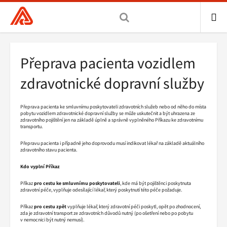
Všeobecná
zdravotní
pojišťovna
ME
ČR,
Drobečková
Přeprava pacienta vozidlem
hlavní
navigace
stránka
zdravotnické dopravní služby
Přeprava pacienta ke smluvnímu poskytovateli zdravotních služeb nebo od něho do místa
pobytu vozidlem zdravotnické dopravní služby se může uskutečnit a být uhrazena ze
zdravotního pojištění jen na základě úplně a správně vyplněného Příkazu ke zdravotnímu
transportu.
Přepravu pacienta i případně jeho doprovodu musí indikovat lékař na základě aktuálního
zdravotního stavu pacienta.
Kdo vyplní Příkaz
Příkaz
pro cestu ke smluvnímu poskytovateli
, kde má být pojištěnci poskytnuta
zdravotní péče, vyplňuje odesílající lékař, který poskytnutí této péče požaduje.
Příkaz
pro cestu zpět
vyplňuje lékař, který zdravotní péči poskytl, opět po zhodnocení,
zda je zdravotní transport ze zdravotních důvodů nutný (po ošetření nebo po pobytu
v nemocnici být nutný nemusí).